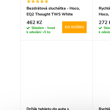
Bezdrátová sluchátka - Hoco,
Rychlá
EQ2 Thought TWS White
Hoco
462 Kč
272 
DO KOŠÍKU
Skladem - hned
Skl
k odeslání
>5 ks
k odesl
Držák tabletu do auta s
Rychlá