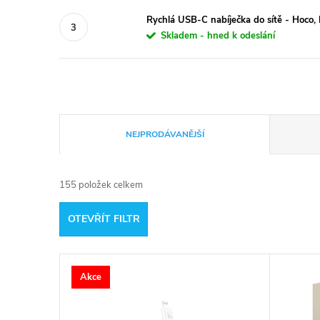
Rychlá USB-C nabíječka do sítě - Hoco
Skladem - hned k odeslání
Ř
NEJPRODÁVANĚJŠÍ
a
155
položek celkem
z
OTEVŘÍT FILTR
e
V
n
Akce
ý
í