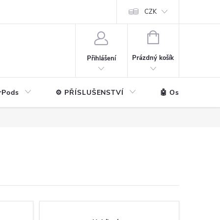
ntakt
💼 Pro firmy
CZK
NÁKUPNÍ
KOŠÍK
Prázdný košík
Přihlášení
rPods
⚙️ PŘÍSLUŠENSTVÍ
🤖 Ostatní značk