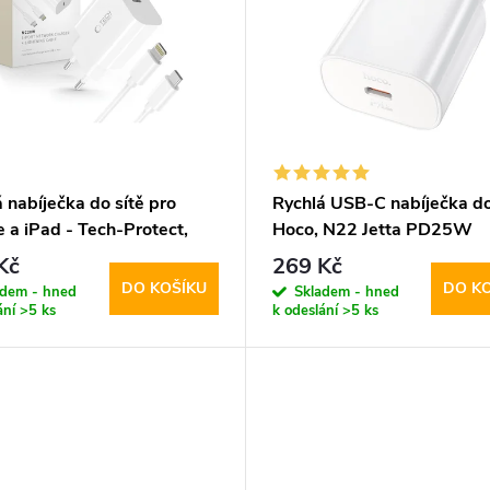
 nabíječka do sítě pro
Rychlá USB-C nabíječka do 
 a iPad - Tech-Protect,
Hoco, N22 Jetta PD25W
 + Lightning kabel
Kč
269 Kč
DO KOŠÍKU
DO K
adem - hned
Skladem - hned
ání
>5 ks
k odeslání
>5 ks