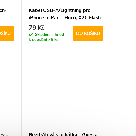
ch-
Kabel USB-A/Lightning pro
iPhone a iPad - Hoco, X20 Flash
Black
79 Kč
OŠÍKU
DO KOŠÍKU
Skladem - hned
k odeslání
>5 ks
ess,
Bezdrátová sluchátka - Guess,