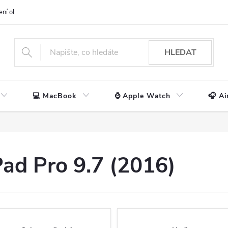
ení obchodu
📃 Obchodní podmínky
🔒 Ochrana os. údajů
📞 Ko
HLEDAT
💻 MacBook
⌚ Apple Watch
🎧 Ai
Pad Pro 9.7 (2016)