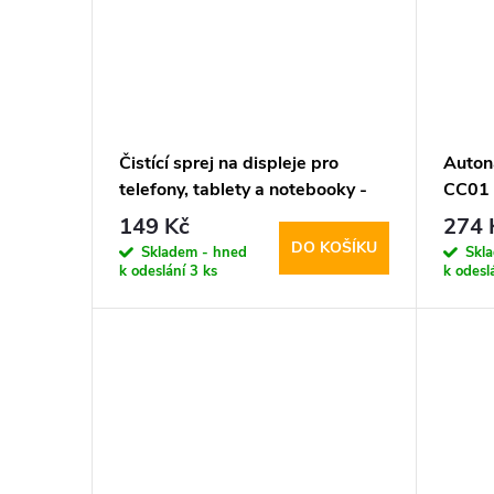
t
ů
Čistící sprej na displeje pro
Auton
telefony, tablety a notebooky -
CC01
Tech-Protect, Cleaning Spray
149 Kč
274 
200ml
DO KOŠÍKU
Skladem - hned
Skl
k odeslání
3 ks
k odesl