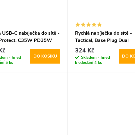
 USB-C nabíječka do sítě -
Rychlá nabíječka do sítě -
Protect, C35W PD35W
Tactical, Base Plug Dual
e
PD20W/QC3.0 White
Kč
324 Kč
DO KOŠÍKU
DO K
adem - hned
Skladem - hned
ání
5 ks
k odeslání
4 ks