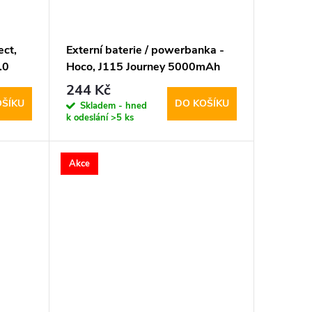
ect,
Externí baterie / powerbanka -
.0
Hoco, J115 Journey 5000mAh
Black
244 Kč
OŠÍKU
DO KOŠÍKU
Skladem - hned
k odeslání
>5 ks
Akce