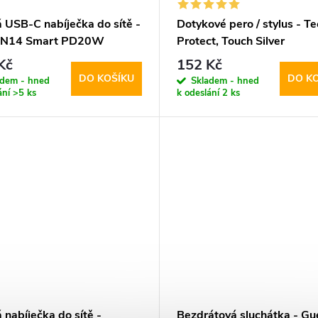
 USB-C nabíječka do sítě -
Dotykové pero / stylus - Te
, N14 Smart PD20W
Protect, Touch Silver
Kč
152 Kč
DO KOŠÍKU
DO K
adem - hned
Skladem - hned
ání
>5 ks
k odeslání
2 ks
 nabíječka do sítě -
Bezdrátová sluchátka - Gu