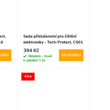
ect,
Sada příslušenství pro čištění
.0
elektroniky - Tech-Protect, CS01
Cleaner Set
394 Kč
OŠÍKU
DO KOŠÍKU
Skladem - hned
k odeslání
1 ks
Akce