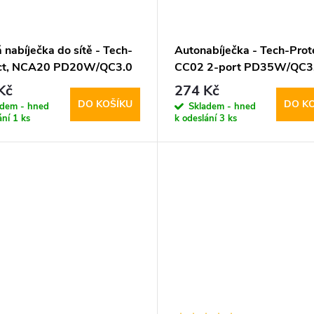
 nabíječka do sítě - Tech-
Autonabíječka - Tech-Prot
ct, NCA20 PD20W/QC3.0
CC02 2-port PD35W/QC3
tning kabel
Kč
274 Kč
DO KOŠÍKU
DO K
adem - hned
Skladem - hned
ání
1 ks
k odeslání
3 ks