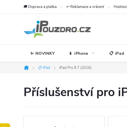
Přejít
🚚 Doprava a platba
↩️ Reklamace a vrácení
Hodnoc
na
obsah
✨ NOVINKY
📱 iPhone
📋 iPad
📋 iPad
iPad Pro 9.7 (2016)
Domů
Příslušenství pro i