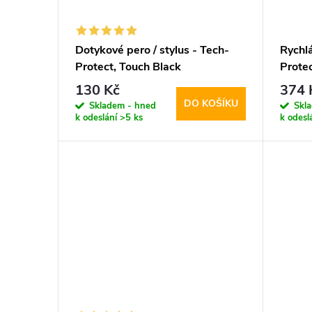
Dotykové pero / stylus - Tech-
Rychlá
Protect, Touch Black
Prote
+ Ligh
130 Kč
374 
DO KOŠÍKU
Skladem - hned
Skl
k odeslání
>5 ks
k odesl