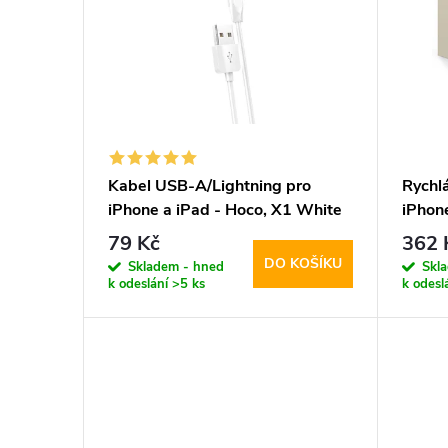
p
p
i
r
s
o
p
d
Kabel USB-A/Lightning pro
Rychlá
iPhone a iPad - Hoco, X1 White
iPhone
r
u
100cm
NC20W
79 Kč
362 
DO KOŠÍKU
o
Skladem - hned
Skl
k
k odeslání
>5 ks
k odesl
d
t
u
ů
k