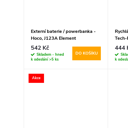
Externí baterie / powerbanka -
Rychlá
Hoco, J123A Element
Tech-
20000mAh Black
Whit
542 Kč
444 
DO KOŠÍKU
Skladem - hned
Skl
k odeslání
>5 ks
k odesl
Akce