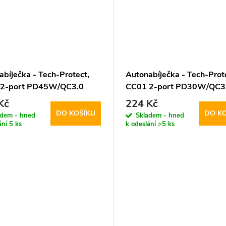
abíječka - Tech-Protect,
Autonabíječka - Tech-Prot
 2-port PD45W/QC3.0
CC01 2-port PD30W/QC3
Kč
224 Kč
DO KOŠÍKU
DO K
adem - hned
Skladem - hned
ání
5 ks
k odeslání
>5 ks