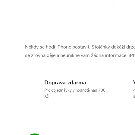
d
t
u
ů
O
k
v
Někdy se hodí iPhone postavit. Stojánky dokáží držet
l
t
se zrovna děje a neunikne vám žádná informace. iPh
á
ů
d
Doprava zdarma
a
Pro objednávky v hodnotě nad 700
4
Kč.
s
c
í
p