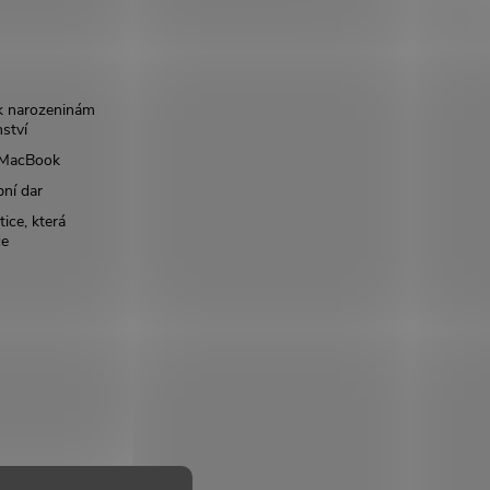
k narozeninám
nství
š MacBook
bní dar
ice, která
ce