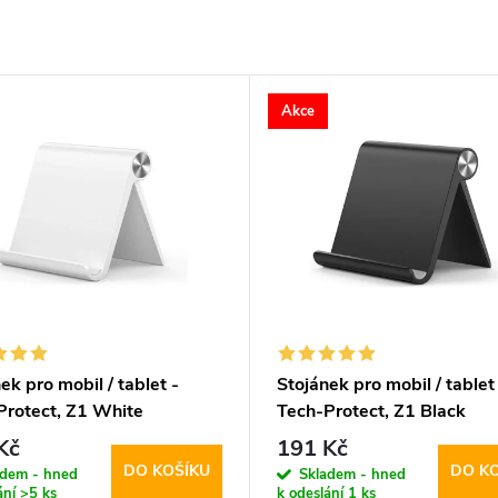
Akce
ek pro mobil / tablet -
Stojánek pro mobil / tablet
Protect, Z1 White
Tech-Protect, Z1 Black
Kč
191 Kč
DO KOŠÍKU
DO K
adem - hned
Skladem - hned
ání
>5 ks
k odeslání
1 ks