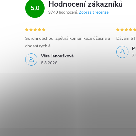
r
Hodnocení zákazníků
5,0
9740 hodnocení
Zobrazit recenze
v
k
y
Solidní obchod ,zpětná komunikace úžasná a
Dávám 5 h
dodání rychlé
M
v
7.
Věra Janoušková
ý
8.8.2026
p
i
s
u
Z