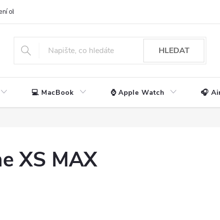
ení obchodu
📃 Obchodní podmínky
🔒 Ochrana os. údajů
📞 Ko
HLEDAT
💻 MacBook
⌚ Apple Watch
🎧 Ai
one XS MAX