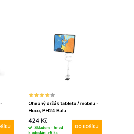
 -
Ohebný držák tabletu / mobilu -
Hoco, PH24 Balu
424 Kč
OŠÍKU
DO KOŠÍKU
Skladem - hned
k odeslání
>5 ks