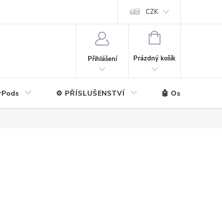
ntakt
💼 Pro firmy
CZK
NÁKUPNÍ
KOŠÍK
Prázdný košík
Přihlášení
rPods
⚙️ PŘÍSLUŠENSTVÍ
🤖 Ostatní značk