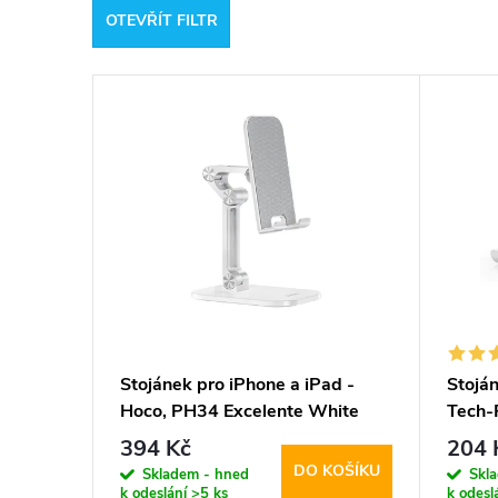
OTEVŘÍT FILTR
e
V
n
ý
í
p
p
i
r
s
o
p
d
Stojánek pro iPhone a iPad -
Stoján
Hoco, PH34 Excelente White
Tech-
r
u
394 Kč
204 
DO KOŠÍKU
o
Skladem - hned
Skl
k
k odeslání
>5 ks
k odesl