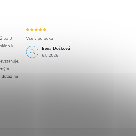
iž po 3
Vse v poradku
sláno k
Irena Došková
6.8.2026
evztahuje.
ěžným
n dotaz na