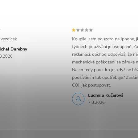
vezdicek
Koupila jsem pouzdro na Iphone, j
týdnech používání je ošoupané. Za
ichal Darebny
reklamaci, obchod odpovídá, že na
8.2026
mechanické poškození se záruka n
Na co tedy pouzdro je, když se b
používáním tak opotřebuje? Zaslá
ČOI, jak postupovat.
Ludmila Kučerová
7.8.2026