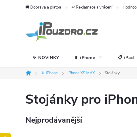
Přejít
🚚 Doprava a platba
↩️ Reklamace a vrácení
Hodnoc
na
obsah
✨ NOVINKY
📱 iPhone
📋 iPad
📱 iPhone
iPhone XS MAX
Stojánky
Domů
Stojánky pro iPh
Nejprodávanější