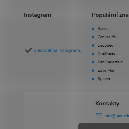
á
Instagram
Populární zn
p
Baseus
Canvaslife
a
Decoded
Sledovat na Instagramu
t
DuxDucis
Karl Lagerfeld
í
Love Mei
Spigen
info
@
ipouzdr
777 503 645