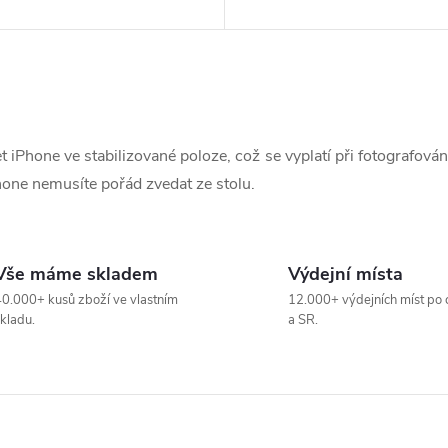
 iPhone ve stabilizované poloze, což se vyplatí při fotografová
one nemusíte pořád zvedat ze stolu.
Vše máme skladem
Výdejní místa
0.000+ kusů zboží ve vlastním
12.000+ výdejních míst po 
kladu.
a SR.