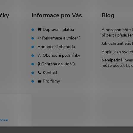
ačky
Informace pro Vás
Blog
🚚 Doprava a platba
A nezapomeňte 
přibalit i přísluše
↩️ Reklamace a vrácení
Jak ochránit vá
Hodnocení obchodu
Apple jako svate
📃 Obchodní podmínky
Nenápadná invest
🔒 Ochrana os. údajů
může ušetřit tisí
📞 Kontakt
💼 Pro firmy
o.cz