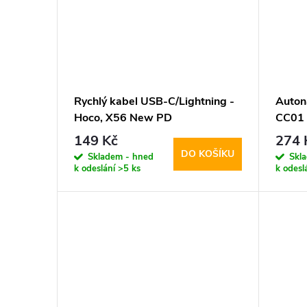
t
ů
Rychlý kabel USB-C/Lightning -
Auton
Hoco, X56 New PD
CC01
149 Kč
274 
DO KOŠÍKU
Skladem - hned
Skl
k odeslání
>5 ks
k odesl