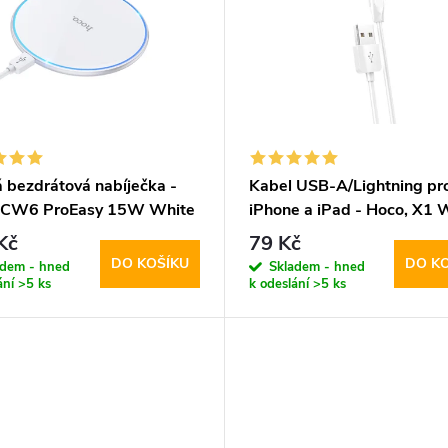
á bezdrátová nabíječka -
Kabel USB-A/Lightning pr
 CW6 ProEasy 15W White
iPhone a iPad - Hoco, X1 
100cm
Kč
79 Kč
DO KOŠÍKU
DO K
adem - hned
Skladem - hned
ání
>5 ks
k odeslání
>5 ks