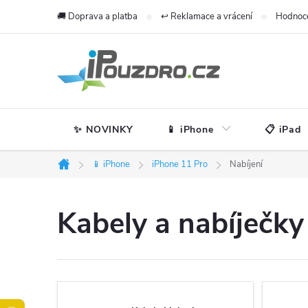
Přejít
🚚 Doprava a platba
↩️ Reklamace a vrácení
Hodnoc
na
obsah
✨ NOVINKY
📱 iPhone
📋 iPad
📱 iPhone
iPhone 11 Pro
Nabíjení
Domů
Kabely a nabíječky