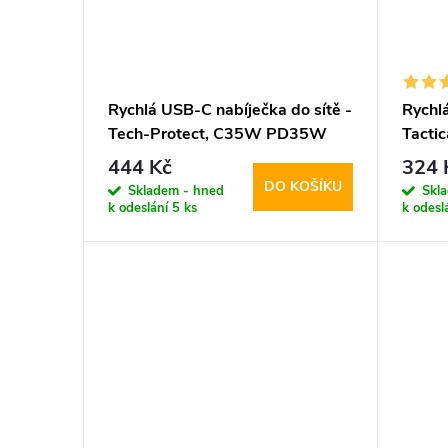
Rychlá USB-C nabíječka do sítě -
Rychlá
Tech-Protect, C35W PD35W
Tactic
White
PD20
444 Kč
324 
DO KOŠÍKU
Skladem - hned
Skl
k odeslání
5 ks
k odesl