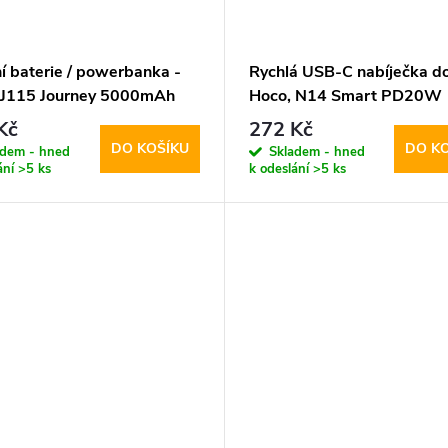
í baterie / powerbanka -
Rychlá USB-C nabíječka do 
 J115 Journey 5000mAh
Hoco, N14 Smart PD20W
Kč
272 Kč
DO KOŠÍKU
DO K
adem - hned
Skladem - hned
ání
>5 ks
k odeslání
>5 ks