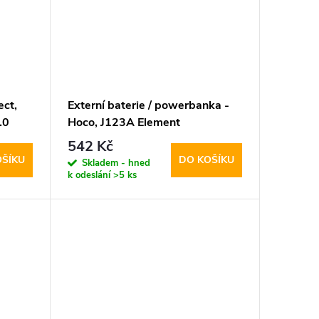
ect,
Externí baterie / powerbanka -
.0
Hoco, J123A Element
20000mAh Black
542 Kč
OŠÍKU
DO KOŠÍKU
Skladem - hned
k odeslání
>5 ks