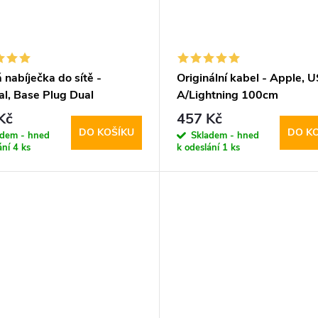
 nabíječka do sítě -
Originální kabel - Apple, 
al, Base Plug Dual
A/Lightning 100cm
W/QC3.0 White
Kč
457 Kč
DO KOŠÍKU
DO K
adem - hned
Skladem - hned
ání
4 ks
k odeslání
1 ks