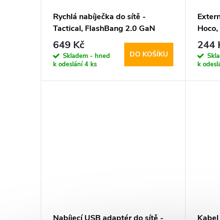
Rychlá nabíječka do sítě -
Extern
Tactical, FlashBang 2.0 GaN
Hoco,
65W White
Whit
649 Kč
244 
DO KOŠÍKU
Skladem - hned
Skl
k odeslání
4 ks
k odesl
Nabíjecí USB adaptér do sítě -
Kabel