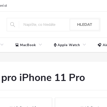
ení obchodu
📃 Obchodní podmínky
🔒 Ochrana os. údajů
📞 Ko
HLEDAT
💻 MacBook
⌚ Apple Watch
🎧 Ai
 pro iPhone 11 Pro