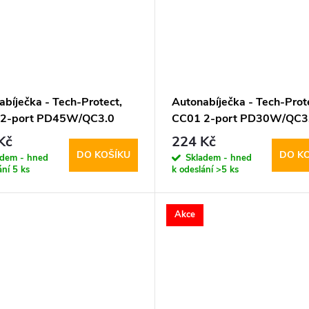
abíječka - Tech-Protect,
Autonabíječka - Tech-Prot
 2-port PD45W/QC3.0
CC01 2-port PD30W/QC3
Kč
224 Kč
DO KOŠÍKU
DO K
adem - hned
Skladem - hned
ání
5 ks
k odeslání
>5 ks
Akce