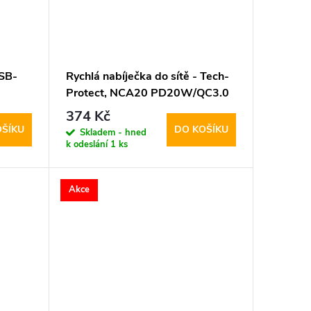
USB-
Rychlá nabíječka do sítě - Tech-
Protect, NCA20 PD20W/QC3.0
+ Lightning kabel
374 Kč
OŠÍKU
DO KOŠÍKU
Skladem - hned
k odeslání
1 ks
Akce