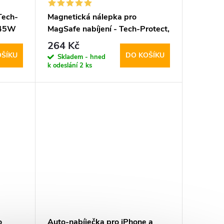
Tech-
Magnetická nálepka pro
D45W
MagSafe nabíjení - Tech-Protect,
Magmat Magnetic Ring Black
264 Kč
OŠÍKU
DO KOŠÍKU
Skladem - hned
k odeslání
2 ks
o
Auto-nabíječka pro iPhone a