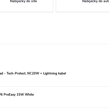
Nabíječky do sítě
Nabíječky do aut
iPad - Tech-Protect, NC20W + Lightning kabel
CW6 ProEasy 15W White