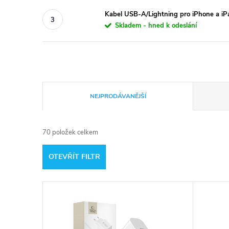
Kabel USB-A/Lightning pro iPhone a i
Skladem - hned k odeslání
Ř
NEJPRODÁVANĚJŠÍ
a
70
položek celkem
z
OTEVŘÍT FILTR
e
V
n
ý
í