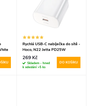
o
Rychlá USB-C nabíječka do sítě -
White
Hoco, N22 Jetta PD25W
269 Kč
OŠÍKU
DO KOŠÍKU
Skladem - hned
k odeslání
>5 ks