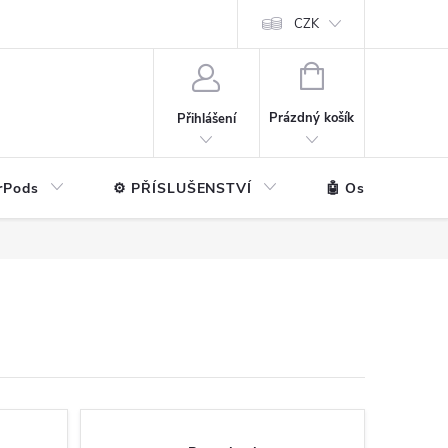
ntakt
💼 Pro firmy
CZK
NÁKUPNÍ
KOŠÍK
Prázdný košík
Přihlášení
rPods
⚙️ PŘÍSLUŠENSTVÍ
🤖 Ostatní značk