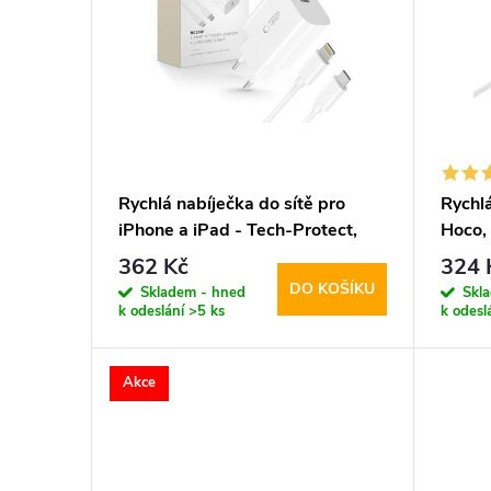
p
p
i
r
s
o
p
d
Rychlá nabíječka do sítě pro
Rychl
iPhone a iPad - Tech-Protect,
Hoco,
r
u
NC20W + Lightning kabel
362 Kč
324 
DO KOŠÍKU
o
Skladem - hned
Skl
k
k odeslání
>5 ks
k odesl
d
t
Akce
u
ů
k