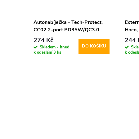
Autonabíječka - Tech-Protect,
Extern
CC02 2-port PD35W/QC3.0
Hoco,
Black
274 Kč
244 
DO KOŠÍKU
Skladem - hned
Skl
k odeslání
3 ks
k odesl