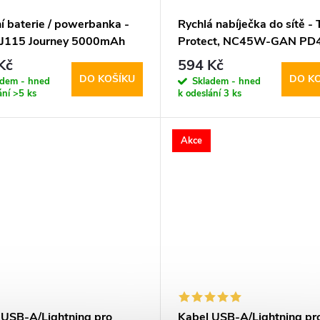
í baterie / powerbanka -
Rychlá nabíječka do sítě - 
 J115 Journey 5000mAh
Protect, NC45W-GAN P
e
White
Kč
594 Kč
DO KOŠÍKU
DO K
adem - hned
Skladem - hned
ání
>5 ks
k odeslání
3 ks
Akce
 USB-A/Lightning pro
Kabel USB-A/Lightning pr