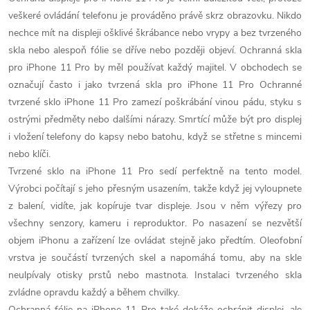
v
veškeré ovládání telefonu je prováděno právě skrz obrazovku. Nikdo
l
nechce mít na displeji ošklivé škrábance nebo vrypy a bez tvrzeného
á
skla nebo alespoň fólie se dříve nebo později objeví. Ochranná skla
pro iPhone 11 Pro by měl používat každý majitel. V obchodech se
d
označují často i jako tvrzená skla pro iPhone 11 Pro Ochranné
tvrzené sklo iPhone 11 Pro zamezí poškrábání vinou pádu, styku s
a
ostrými předměty nebo dalšími nárazy. Smrtící může být pro displej
c
i vložení telefony do kapsy nebo batohu, když se střetne s mincemi
nebo klíči.
í
Tvrzené sklo na iPhone 11 Pro sedí perfektně na tento model.
p
Výrobci počítají s jeho přesným usazením, takže když jej vyloupnete
z balení, vidíte, jak kopíruje tvar displeje. Jsou v něm výřezy pro
r
všechny senzory, kameru i reproduktor. Po nasazení se nezvětší
objem iPhonu a zařízení lze ovládat stejně jako předtím. Oleofobní
v
vrstva je součástí tvrzených skel a napomáhá tomu, aby na skle
k
neulpívaly otisky prstů nebo mastnota. Instalaci tvrzeného skla
zvládne opravdu každý a během chvilky.
y
Ochranná fólie na iPhone 11 Pro také dokáže ochránit displej, ale