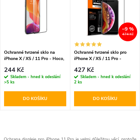
k
k
t
t
–9 %
ů
474 Kč
ů
Ochranné tvrzené sklo na
Ochranné tvrzené sklo pro
iPhone X / XS / 11 Pro - Hoco,
iPhone X / XS / 11 Pro -
Bear Shield
Spigen, Glass FC
244 Kč
427 Kč
Skladem - hned k odeslání
Skladem - hned k odeslání
>5 ks
2 ks
DO KOŠÍKU
DO KOŠÍKU
O
Ochrana displeje pro iPhone 11 Pro je velmi důležitou věcí, protože