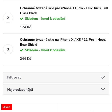
Ochranné tvrzené sklo pro iPhone 11 Pro - DuxDucis, Full
Glass Black
Skladem - hned k odeslání
174 Kč
Ochranné tvrzené sklo na iPhone X / XS / 11 Pro - Hoco,
Bear Shield
Skladem - hned k odeslání
244 Kč
Filtrovat
Ř
Nejprodávanější
a
Nejlevnější
V
Akce
Nejdražší