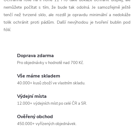
v
nemůžete počítat s tím, že bude tak odolná. Je samozřejmě ještě
tenčí než tvrzené sklo, ale rozdíl je opravdu minimální a nedokáže
ý
tolik ochránit proti pádům. Další nevýhodou je tvoření bublin pod
fólií.
p
i
s
Doprava zdarma
Pro objednávky v hodnotě nad 700 Kč.
u
Vše máme skladem
40.000+ kusů zboží ve vlastním skladu.
Výdejní místa
12.000+ výdejních míst po celé ČR a SR.
Ověřený obchod
450.000+ vyřízených objednávek.