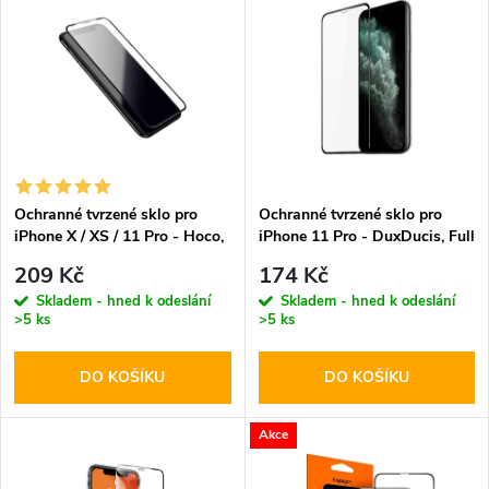
z
ý
Abecedně
e
p
n
i
í
s
p
Ochranné tvrzené sklo pro
Ochranné tvrzené sklo pro
iPhone X / XS / 11 Pro - Hoco,
iPhone 11 Pro - DuxDucis, Full
p
G1 FlashAttach 3D Black
Glass Black
r
209 Kč
174 Kč
r
Skladem - hned k odeslání
Skladem - hned k odeslání
>5 ks
>5 ks
o
o
DO KOŠÍKU
DO KOŠÍKU
d
d
u
Akce
u