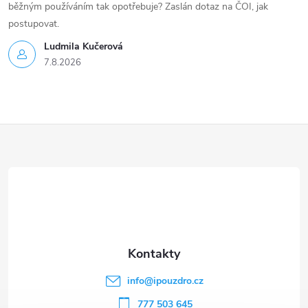
běžným používáním tak opotřebuje? Zaslán dotaz na ČOI, jak
postupovat.
Ludmila Kučerová
7.8.2026
Z
á
p
a
t
info
@
ipouzdro.cz
777 503 645