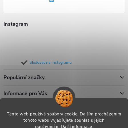
í
Instagram
Sledovat na Instagramu
Populární značky
Informace pro Vás
Blog
Tento web používá soubory cookie. Dalším procházením
tohoto webu vyjadřujete souhlas s jejich
používáním.
Další informace
.