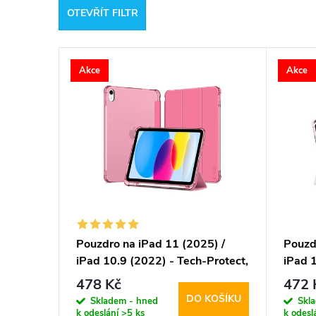
OTEVŘÍT FILTR
e
V
n
Akce
Akce
ý
í
p
p
i
r
s
o
p
d
Pouzdro na iPad 11 (2025) /
Pouzd
iPad 10.9 (2022) - Tech-Protect,
iPad 
r
u
SmartCase Hybrid Magenta
Toby 
478 Kč
472 
DO KOŠÍKU
o
Skladem - hned
Skl
k
k odeslání
>5 ks
k odesl