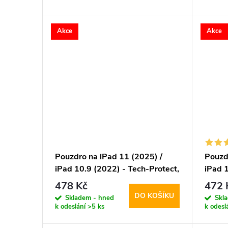
d
t
Akce
Akce
u
ů
k
t
ů
Pouzdro na iPad 11 (2025) /
Pouzd
iPad 10.9 (2022) - Tech-Protect,
iPad 
SmartCase Hybrid Silver
Toby 
478 Kč
472 
DO KOŠÍKU
Skladem - hned
Skl
k odeslání
>5 ks
k odesl