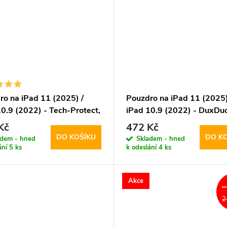
ro na iPad 11 (2025) /
Pouzdro na iPad 11 (2025)
0.9 (2022) - Tech-Protect,
iPad 10.9 (2022) - DuxDuc
Case Sky Blue
Toby Black
Kč
472 Kč
DO KOŠÍKU
DO K
adem - hned
Skladem - hned
ání
5 ks
k odeslání
4 ks
Akce
2