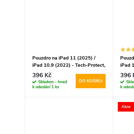
Pouzdro na iPad 11 (2025) /
Pouzd
iPad 10.9 (2022) - Tech-Protect,
iPad 1
SmartCase Gray
Smart
396 Kč
396 
DO KOŠÍKU
Skladem - hned
Skl
k odeslání
1 ks
k odesl
Akce