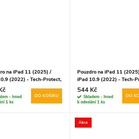
ro na iPad 11 (2025) /
Pouzdro na iPad 11 (2025)
0.9 (2022) - Tech-Protect,
iPad 10.9 (2022) - Tech-Pr
Case Pen Gray
SmartCase Pen Blue
Kč
544 Kč
DO KOŠÍKU
DO K
adem - hned
Skladem - hned
ání
1 ks
k odeslání
1 ks
Akce