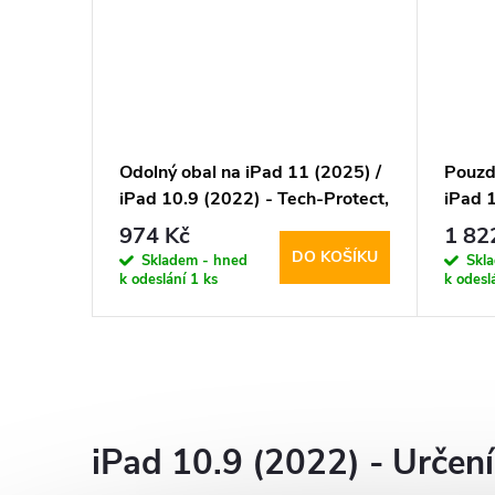
Odolný obal na iPad 11 (2025) /
Pouzd
iPad 10.9 (2022) - Tech-Protect,
iPad 
SOLID360 Black
Metrop
974 Kč
1 82
DO KOŠÍKU
Skladem - hned
Skl
k odeslání
1 ks
k odesl
O
v
iPad 10.9 (2022) - Určen
l