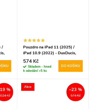
 /
Pouzdro na iPad 11 (2025) /
is,
iPad 10.9 (2022) - DuxDucis,
Magi Black
574 Kč
OŠÍKU
DO KOŠÍKU
Skladem - hned
k odeslání
>5 ks
Akce
–19 %
–23 %
 024 Kč
574 Kč