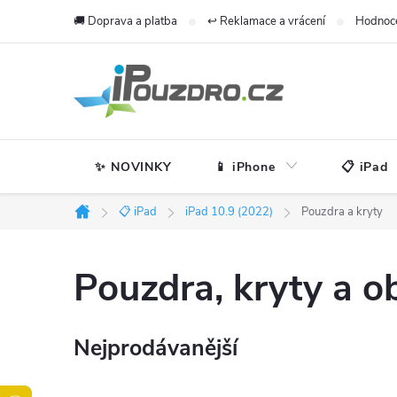
Přejít
🚚 Doprava a platba
↩️ Reklamace a vrácení
Hodnoc
na
obsah
✨ NOVINKY
📱 iPhone
📋 iPad
📋 iPad
iPad 10.9 (2022)
Pouzdra a kryty
Domů
Pouzdra, kryty a o
Nejprodávanější