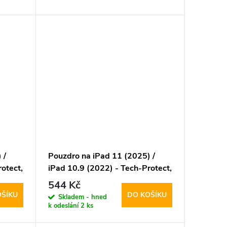
 /
Pouzdro na iPad 11 (2025) /
otect,
iPad 10.9 (2022) - Tech-Protect,
SmartCase Hybrid Gray
544 Kč
OŠÍKU
DO KOŠÍKU
Skladem - hned
k odeslání
2 ks