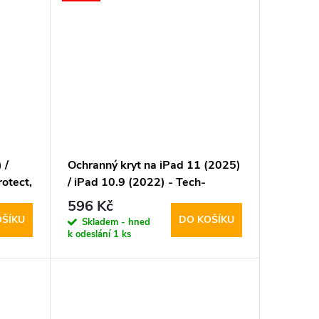
 /
Ochranný kryt na iPad 11 (2025)
otect,
/ iPad 10.9 (2022) - Tech-
Protect, Lamano Panther
596 Kč
OŠÍKU
DO KOŠÍKU
Skladem - hned
k odeslání
1 ks