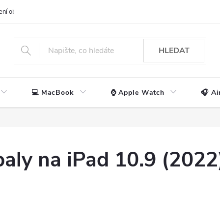
ení obchodu
📃 Obchodní podmínky
🔒 Ochrana os. údajů
📞 Ko
HLEDAT
💻 MacBook
⌚ Apple Watch
🎧 Ai
baly na iPad 10.9 (2022