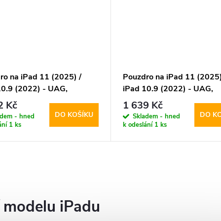
ro na iPad 11 (2025) /
Pouzdro na iPad 11 (2025)
10.9 (2022) - UAG,
iPad 10.9 (2022) - UAG,
olis SE Olive
Metropolis SE Black
2 Kč
1 639 Kč
DO KOŠÍKU
DO K
adem - hned
Skladem - hned
ání
1 ks
k odeslání
1 ks
í modelu iPadu