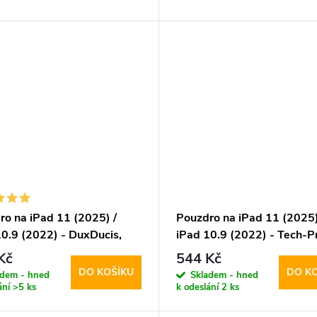
ro na iPad 11 (2025) /
Pouzdro na iPad 11 (2025)
10.9 (2022) - DuxDucis,
iPad 10.9 (2022) - Tech-Pr
Blue
SmartCase Pen Black
Kč
544 Kč
DO KOŠÍKU
DO K
adem - hned
Skladem - hned
ání
>5 ks
k odeslání
2 ks