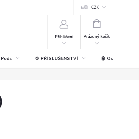
ntakt
💼 Pro firmy
CZK
NÁKUPNÍ
KOŠÍK
Prázdný košík
Přihlášení
rPods
⚙️ PŘÍSLUŠENSTVÍ
🤖 Ostatní značk
)