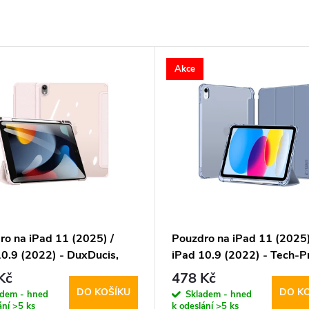
Akce
ro na iPad 11 (2025) /
Pouzdro na iPad 11 (2025)
10.9 (2022) - DuxDucis,
iPad 10.9 (2022) - Tech-Pr
Pink
SmartCase Hybrid Blue
Kč
478 Kč
DO KOŠÍKU
DO K
adem - hned
Skladem - hned
ání
>5 ks
k odeslání
>5 ks