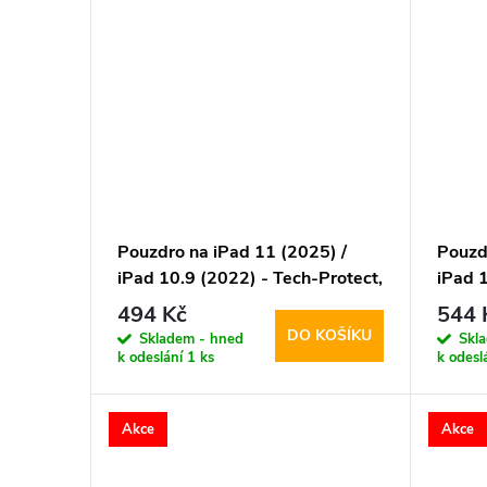
Pouzdro na iPad 11 (2025) /
Pouzd
iPad 10.9 (2022) - Tech-Protect,
iPad 1
SmartCase Pink
Smart
494 Kč
544 
DO KOŠÍKU
Skladem - hned
Skl
k odeslání
1 ks
k odesl
Akce
Akce