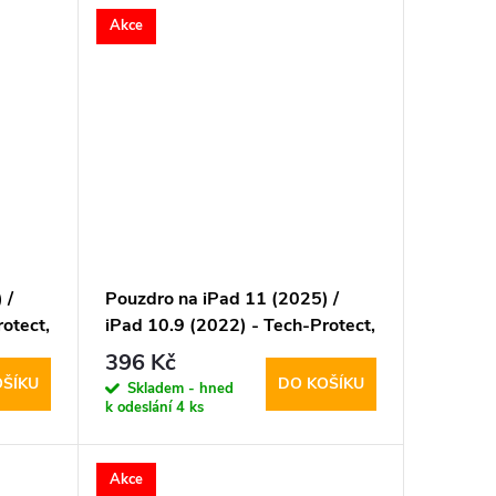
Akce
 /
Pouzdro na iPad 11 (2025) /
otect,
iPad 10.9 (2022) - Tech-Protect,
SmartCase Black
396 Kč
OŠÍKU
DO KOŠÍKU
Skladem - hned
k odeslání
4 ks
Akce