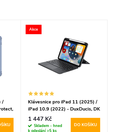
Akce
 /
Klávesnice pro iPad 11 (2025) /
otect,
iPad 10.9 (2022) - DuxDucis, DK
Keyboard Black
1 447 Kč
OŠÍKU
DO KOŠÍKU
Skladem - hned
k odeslání
>5 ks