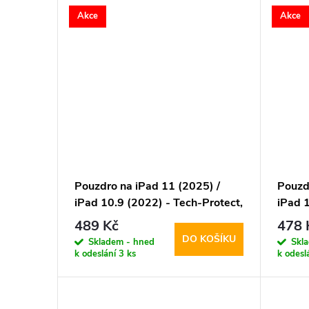
Akce
Akce
Pouzdro na iPad 11 (2025) /
Pouzd
iPad 10.9 (2022) - Tech-Protect,
iPad 1
SmartCase Hybrid Yellow
Smart
489 Kč
478 
DO KOŠÍKU
Skladem - hned
Skl
k odeslání
3 ks
k odesl