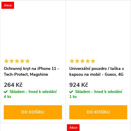
Akce
Ochranný kryt na iPhone 11 -
Univerzální pouzdro / taška s
Tech-Protect, Magshine
kapsou na mobil - Guess, 4G
MagSafe Rose
Saffiano Logo Bag Black
264 Kč
924 Kč
Skladem - hned k odeslání
Skladem - hned k odeslání
4 ks
1 ks
DO KOŠÍKU
DO KOŠÍKU
Akce