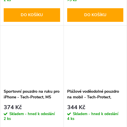
DO KOŠÍKU
DO KOŠÍKU
Sportovní pouzdro na ruku pro
Plážové voděodolné pouzdro
iPhone - Tech-Protect, M5
na mobil - Tech-Protect,
Universal Armband
UWC7 Universal Floating
374 Kč
344 Kč
Skladem - hned k odeslání
Skladem - hned k odeslání
2 ks
4 ks