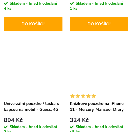
Skladem - hned k odeslání
Skladem - hned k odeslání
4 ks
1 ks
DO KOŠÍKU
DO KOŠÍKU
Univerzální pouzdro / taška s
Knížkové pouzdro na iPhone
kapsou na mobil - Guess, 4G
11 - Mercury, Mansoor Diary
Metal Logo Bag Brown
Red
894 Kč
324 Kč
Skladem - hned k odeslání
Skladem - hned k odeslání
2 ks
>5 ks