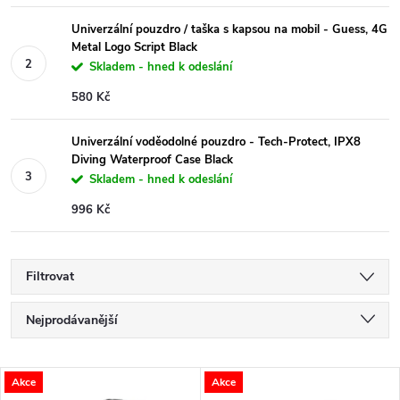
Univerzální pouzdro / taška s kapsou na mobil - Guess, 4G
Metal Logo Script Black
Skladem - hned k odeslání
580 Kč
Univerzální voděodolné pouzdro - Tech-Protect, IPX8
Diving Waterproof Case Black
Skladem - hned k odeslání
996 Kč
Filtrovat
Ř
Nejprodávanější
a
Nejlevnější
V
Akce
Akce
Nejdražší