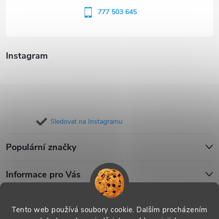
í
777 503 645
Instagram
Sledovat na Instagramu
Populární značky
Informace pro Vás
Blog
Tento web používá soubory cookie. Dalším procházením