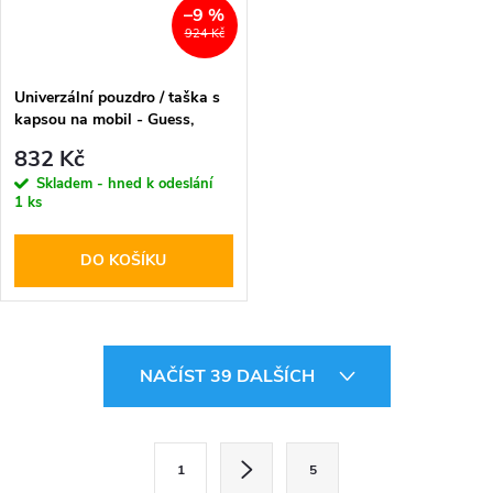
–9 %
924 Kč
Univerzální pouzdro / taška s
kapsou na mobil - Guess,
Grained Triangle Blue
832 Kč
Skladem - hned k odeslání
1 ks
DO KOŠÍKU
O
NAČÍST 39 DALŠÍCH
v
l
S
1
5
t