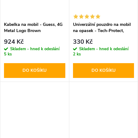
Kabelka na mobil - Guess, 4G
Univerzální pouzdro na mobil
Metal Logo Brown
na opasek - Tech-Protect,
SM90 5.8-6.8" Black
924 Kč
330 Kč
Skladem - hned k odeslání
Skladem - hned k odeslání
5 ks
2 ks
DO KOŠÍKU
DO KOŠÍKU