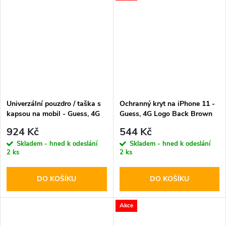
Univerzální pouzdro / taška s
Ochranný kryt na iPhone 11 -
kapsou na mobil - Guess, 4G
Guess, 4G Logo Back Brown
Triangle Logo Bag Pink
924 Kč
544 Kč
Skladem - hned k odeslání
Skladem - hned k odeslání
2 ks
2 ks
DO KOŠÍKU
DO KOŠÍKU
Akce