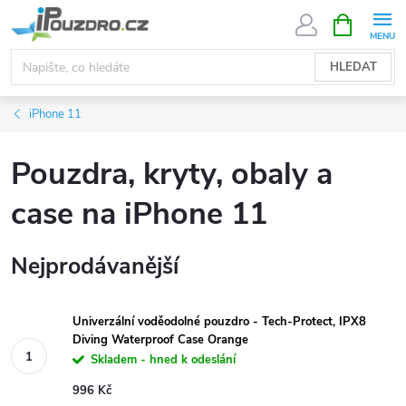
Přejít
NÁKUPNÍ
KOŠÍK
na
obsah
HLEDAT
iPhone 11
Pouzdra, kryty, obaly a
case na iPhone 11
Nejprodávanější
Univerzální voděodolné pouzdro - Tech-Protect, IPX8
Diving Waterproof Case Orange
Skladem - hned k odeslání
996 Kč