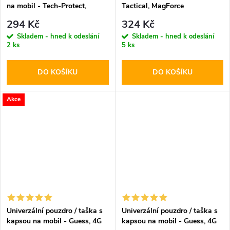
na mobil - Tech-Protect,
Tactical, MagForce
UWC7 Universal Pink
Hyperstealth Asphalt
294 Kč
324 Kč
Skladem - hned k odeslání
Skladem - hned k odeslání
2 ks
5 ks
DO KOŠÍKU
DO KOŠÍKU
Akce
Univerzální pouzdro / taška s
Univerzální pouzdro / taška s
kapsou na mobil - Guess, 4G
kapsou na mobil - Guess, 4G