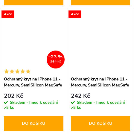
Akce
Akce
–23 %
264 Kč
Ochranný kryt na iPhone 11 -
Ochranný kryt na iPhone 11 -
Mercury, SemiSilicon MagSafe
Mercury, SemiSilicon MagSafe
Black
Purple
202 Kč
242 Kč
Skladem - hned k odeslání
Skladem - hned k odeslání
>5 ks
>5 ks
DO KOŠÍKU
DO KOŠÍKU