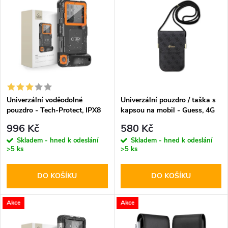
z
ý
Abecedně
e
p
n
i
í
s
p
Univerzální voděodolné
Univerzální pouzdro / taška s
pouzdro - Tech-Protect, IPX8
kapsou na mobil - Guess, 4G
p
Diving Waterproof Case
Metal Logo Script Black
r
996 Kč
580 Kč
Orange
r
Skladem - hned k odeslání
Skladem - hned k odeslání
>5 ks
>5 ks
o
o
DO KOŠÍKU
DO KOŠÍKU
d
d
u
Akce
Akce
u