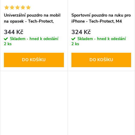
Univerzální pouzdro na mobil
Sportovní pouzdro na ruku pro
na opasek - Tech-Protect,
iPhone - Tech-Protect, M4
SM80 5.8-6.8" Black
Universal Armband
344 Kč
324 Kč
Skladem - hned k odeslání
Skladem - hned k odeslání
2 ks
2 ks
DO KOŠÍKU
DO KOŠÍKU