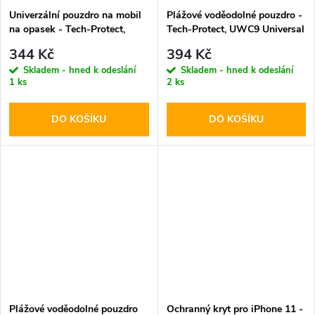
Univerzální pouzdro na mobil
Plážové voděodolné pouzdro -
na opasek - Tech-Protect,
Tech-Protect, UWC9 Universal
SM85 5.8-6.8" Black
Orange
344 Kč
394 Kč
Skladem - hned k odeslání
Skladem - hned k odeslání
1 ks
2 ks
DO KOŠÍKU
DO KOŠÍKU
Plážové voděodolné pouzdro
Ochranný kryt pro iPhone 11 -