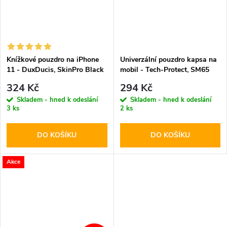
Knížkové pouzdro na iPhone
Univerzální pouzdro kapsa na
11 - DuxDucis, SkinPro Black
mobil - Tech-Protect, SM65
6.0-6.9" Brown
324 Kč
294 Kč
Skladem - hned k odeslání
Skladem - hned k odeslání
3 ks
2 ks
DO KOŠÍKU
DO KOŠÍKU
Akce