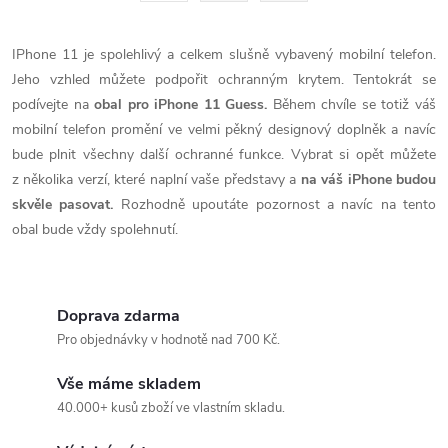
á
r
d
á
IPhone 11 je spolehlivý a celkem slušně vybavený mobilní telefon.
a
n
Jeho vzhled můžete podpořit ochranným krytem. Tentokrát se
k
podívejte na
obal pro iPhone 11 Guess.
Během chvíle se totiž váš
c
o
mobilní telefon promění ve velmi pěkný designový doplněk a navíc
í
bude plnit všechny další ochranné funkce. Vybrat si opět můžete
v
z několika verzí, které naplní vaše představy a
na váš iPhone budou
á
p
skvěle pasovat.
Rozhodně upoutáte pozornost a navíc na tento
n
obal bude vždy spolehnutí.
r
í
v
k
Doprava zdarma
Pro objednávky v hodnotě nad 700 Kč.
y
Vše máme skladem
v
40.000+ kusů zboží ve vlastním skladu.
ý