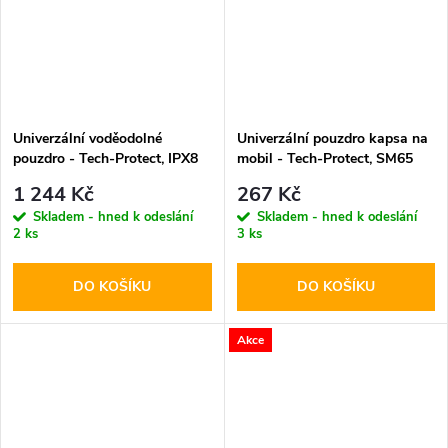
Univerzální voděodolné
Univerzální pouzdro kapsa na
pouzdro - Tech-Protect, IPX8
mobil - Tech-Protect, SM65
Pro Diving Waterproof Case
6.0-6.9" Black
1 244 Kč
267 Kč
Orange
Skladem - hned k odeslání
Skladem - hned k odeslání
2 ks
3 ks
DO KOŠÍKU
DO KOŠÍKU
Akce