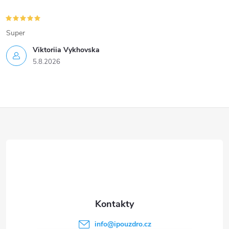
Super
Viktoriia Vykhovska
5.8.2026
Z
á
p
a
t
info
@
ipouzdro.cz