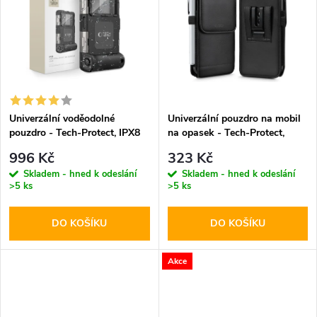
k
k
t
t
ů
ů
Univerzální voděodolné
Univerzální pouzdro na mobil
pouzdro - Tech-Protect, IPX8
na opasek - Tech-Protect,
Diving Waterproof Case Black
SM75 5.8-6.8" Black
996 Kč
323 Kč
Skladem - hned k odeslání
Skladem - hned k odeslání
>5 ks
>5 ks
DO KOŠÍKU
DO KOŠÍKU
Akce