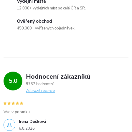
Výdejní místa
p
12.000+ výdejních míst po celé ČR a SR.
i
Ověřený obchod
450.000+ vyřízených objednávek.
s
u
Hodnocení zákazníků
5,0
9737 hodnocení
Zobrazit recenze
Vse v poradku
Irena Došková
6.8.2026