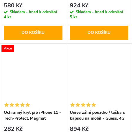
Metal Logo Script Brown
Triangle Logo Bag Brown
580 Kč
924 Kč
Skladem - hned k odeslání
Skladem - hned k odeslání
4 ks
5 ks
DO KOŠÍKU
DO KOŠÍKU
Akce
Ochranný kryt pro iPhone 11 -
Univerzální pouzdro / taška s
Tech-Protect, Magmat
kapsou na mobil - Guess, 4G
MagSafe Clear
Metal Logo Bag Gray
282 Kč
894 Kč