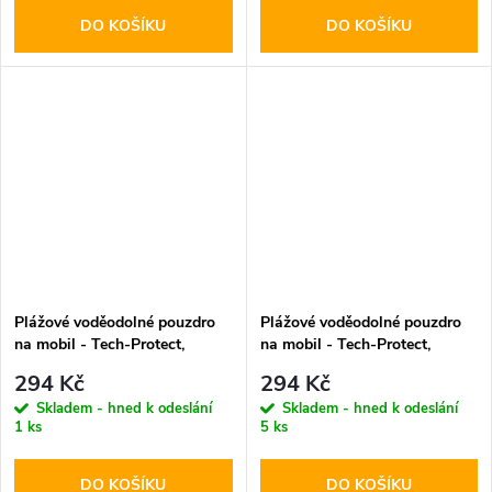
DO KOŠÍKU
DO KOŠÍKU
Plážové voděodolné pouzdro
Plážové voděodolné pouzdro
na mobil - Tech-Protect,
na mobil - Tech-Protect,
UWC7 Universal Black
UWC7 Universal Orange
294 Kč
294 Kč
Skladem - hned k odeslání
Skladem - hned k odeslání
1 ks
5 ks
DO KOŠÍKU
DO KOŠÍKU