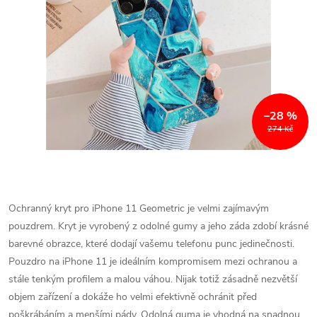
–28 %
274 Kč
Ochranný kryt pro iPhone 11 Geometric je velmi zajímavým
pouzdrem. Kryt je vyrobený z odolné gumy a jeho záda zdobí krásné
barevné obrazce, které dodají vašemu telefonu punc jedinečnosti.
Pouzdro na iPhone
11 je ideálním kompromisem mezi ochranou a
stále tenkým profilem a malou váhou. Nijak totiž zásadně nezvětší
objem zařízení a dokáže ho velmi efektivně ochránit před
poškrábáním a menšími pády. Odolná guma je vhodná na snadnou