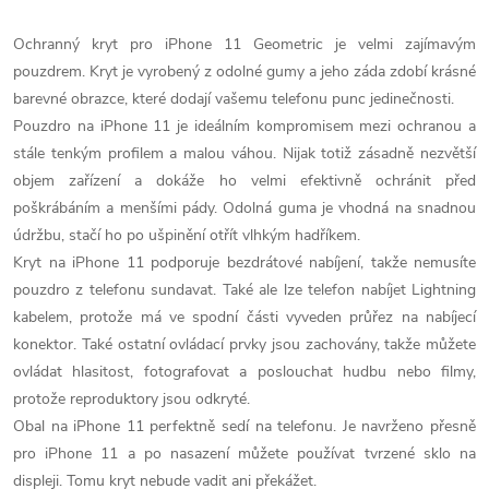
Ochranný kryt pro iPhone 11 Geometric je velmi zajímavým
pouzdrem. Kryt je vyrobený z odolné gumy a jeho záda zdobí krásné
barevné obrazce, které dodají vašemu telefonu punc jedinečnosti.
Pouzdro na iPhone
11 je ideálním kompromisem mezi ochranou a
stále tenkým profilem a malou váhou. Nijak totiž zásadně nezvětší
objem zařízení a dokáže ho velmi efektivně ochránit před
poškrábáním a menšími pády. Odolná guma je vhodná na snadnou
údržbu, stačí ho po ušpinění otřít vlhkým hadříkem.
Kryt na iPhone
11 podporuje bezdrátové nabíjení, takže nemusíte
pouzdro z telefonu sundavat. Také ale lze telefon nabíjet Lightning
kabelem, protože má ve spodní části vyveden průřez na nabíjecí
konektor. Také ostatní ovládací prvky jsou zachovány, takže můžete
ovládat hlasitost, fotografovat a poslouchat hudbu nebo filmy,
protože reproduktory jsou odkryté.
Obal na iPhone
11 perfektně sedí na telefonu. Je navrženo přesně
pro iPhone
11 a po nasazení můžete používat tvrzené sklo na
displeji. Tomu kryt nebude vadit ani překážet.