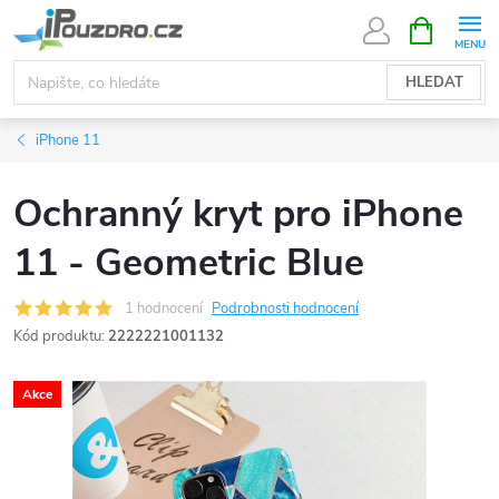
Přejít
NÁKUPNÍ
KOŠÍK
na
obsah
HLEDAT
iPhone 11
Ochranný kryt pro iPhone
11 - Geometric Blue
1 hodnocení
Podrobnosti hodnocení
Kód produktu:
2222221001132
Akce