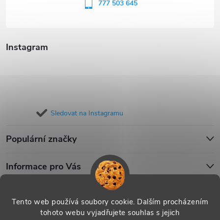
í
777 503 645
Instagram
Sledovat na Instagramu
Populární značky
Informace pro Vás
Blog
Tento web používá soubory cookie. Dalším procházením
tohoto webu vyjadřujete souhlas s jejich