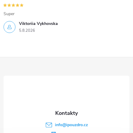
Super
Viktoriia Vykhovska
5.8.2026
Z
á
p
a
t
info
@
ipouzdro.cz