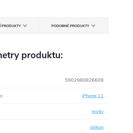
CÍ PRODUKTY
PODOBNÉ PRODUKTY
etry produktu:
5902980826609
o
:
iPhone 11
motiv
silikon