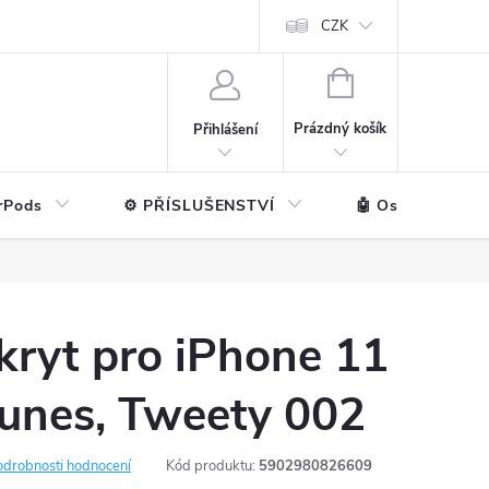
ntakt
💼 Pro firmy
CZK
NÁKUPNÍ
KOŠÍK
Prázdný košík
Přihlášení
rPods
⚙️ PŘÍSLUŠENSTVÍ
🤖 Ostatní značk
kryt pro iPhone 11
Tunes, Tweety 002
odrobnosti hodnocení
Kód produktu:
5902980826609