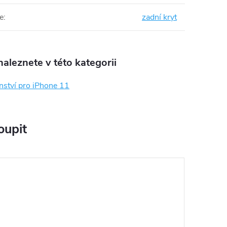
e
:
zadní kryt
aleznete v této kategorii
nství pro iPhone 11
oupit