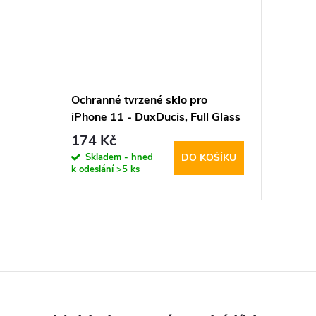
Ochranné tvrzené sklo pro
iPhone 11 - DuxDucis, Full Glass
Black
174 Kč
Skladem - hned
DO KOŠÍKU
k odeslání
>5 ks