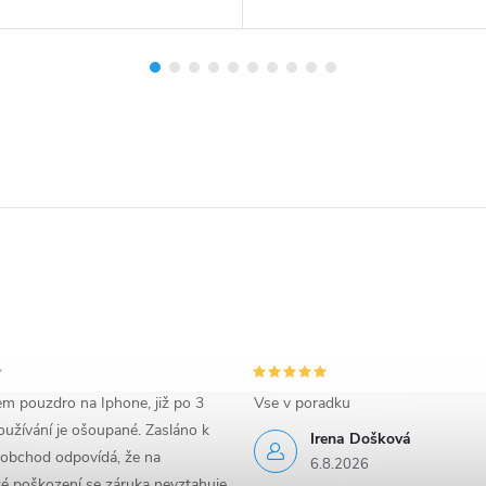
em pouzdro na Iphone, již po 3
Vse v poradku
užívání je ošoupané. Zasláno k
Irena Došková
 obchod odpovídá, že na
6.8.2026
é poškození se záruka nevztahuje.