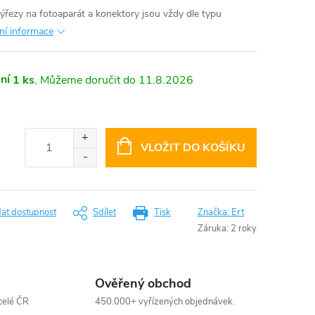
výřezy na fotoaparát a konektory jsou vždy dle typu
lní informace
ní
1 ks
11.8.2026
VLOŽIT DO KOŠÍKU
dat dostupnost
Sdílet
Tisk
Značka:
Ert
Záruka
:
2 roky
Ověřený obchod
celé ČR
450.000+ vyřízených objednávek.