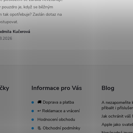
y pouzdro je, když se běžným
 tak opotřebuje? Zaslán dotaz na
ostupovat.
udmila Kučerová
8.2026
ačky
Informace pro Vás
Blog
🚚 Doprava a platba
A nezapomeňte 
přibalit i přísluše
↩️ Reklamace a vrácení
Jak ochránit vá
Hodnocení obchodu
Apple jako svate
📃 Obchodní podmínky
Nenápadná invest