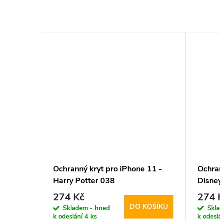
–28 %
274 Kč
 11 -
Ochranný kryt pro iPhone 11 -
Ochran
Harry Potter 038
Disne
274 Kč
274 
KOŠÍKU
DO KOŠÍKU
Skladem - hned
Skl
k odeslání
4 ks
k odesl