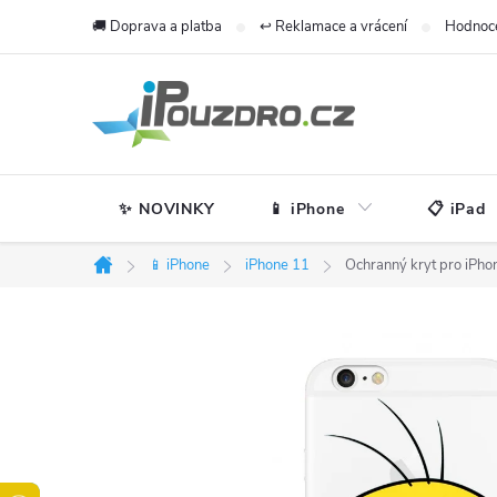
Přejít
🚚 Doprava a platba
↩️ Reklamace a vrácení
Hodnoc
na
obsah
✨ NOVINKY
📱 iPhone
📋 iPad
📱 iPhone
iPhone 11
Ochranný kryt pro iPho
Domů