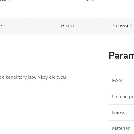
kladu.
a SR.
ZE
DISKUZE
SOUVISEJÍ
Param
t a konektory jsou vždy dle typu
EAN
:
Určeno pr
Barva
:
Materiál
: