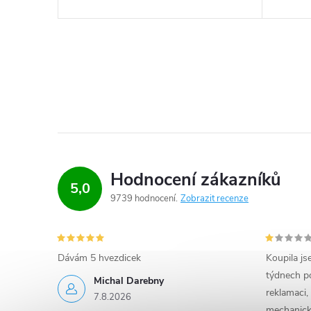
Hodnocení zákazníků
5,0
9739 hodnocení
Zobrazit recenze
Dávám 5 hvezdicek
Koupila js
týdnech po
Michal Darebny
reklamaci,
7.8.2026
mechanick