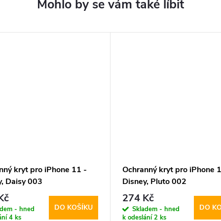
ný kryt pro iPhone 11 -
Ochranný kryt pro iPhone 1
y, Daisy 003
Disney, Pluto 002
Kč
274 Kč
DO KOŠÍKU
DO KO
adem - hned
Skladem - hned
ání
4 ks
k odeslání
2 ks