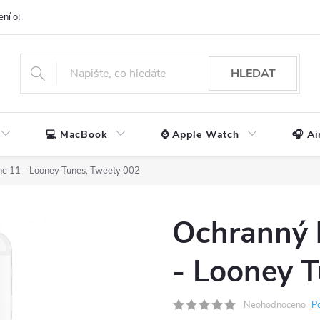
ení obchodu
📃 Obchodní podmínky
🔒 Ochrana os. údajů
📞 Ko
HLEDAT
💻 MacBook
⌚ Apple Watch
🎧 Ai
ne 11 - Looney Tunes, Tweety 002
Ochranný 
- Looney 
Neohodnoceno
P