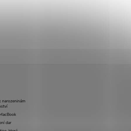
k narozeninám
nství
š MacBook
bní dar
ice, která