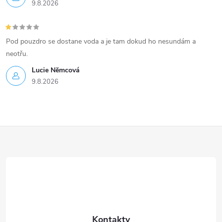
9.8.2026
Pod pouzdro se dostane voda a je tam dokud ho nesundám a
neotřu.
Lucie Nĕmcová
9.8.2026
Z
á
p
a