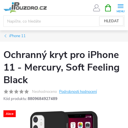
Přejít
NÁKUPNÍ
KOŠÍK
na
obsah
HLEDAT
iPhone 11
Ochranný kryt pro iPhone
11 - Mercury, Soft Feeling
Black
Neohodnoceno
Podrobnosti hodnocení
Kód produktu:
8809684927489
Akce