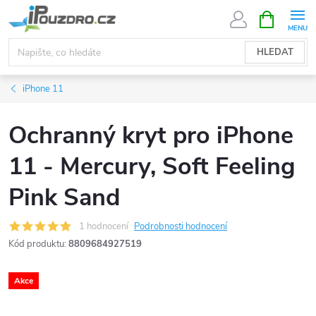
Přejít
NÁKUPNÍ
KOŠÍK
na
obsah
HLEDAT
iPhone 11
Ochranný kryt pro iPhone
11 - Mercury, Soft Feeling
Pink Sand
1 hodnocení
Podrobnosti hodnocení
Kód produktu:
8809684927519
Akce