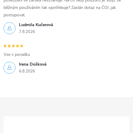
poškození se záruka nevztahuje. Na co tedy pouzdro je, když se
běžným používáním tak opotřebuje? Zaslán dotaz na ČOI, jak
postupovat.
Ludmila Kučerová
7.8.2026
Vse v poradku
Irena Došková
6.8.2026
Z
á