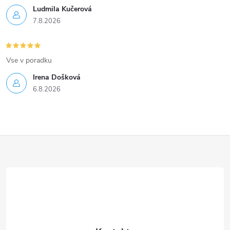
Ludmila Kučerová
7.8.2026
Vse v poradku
Irena Došková
6.8.2026
Z
á
p
a