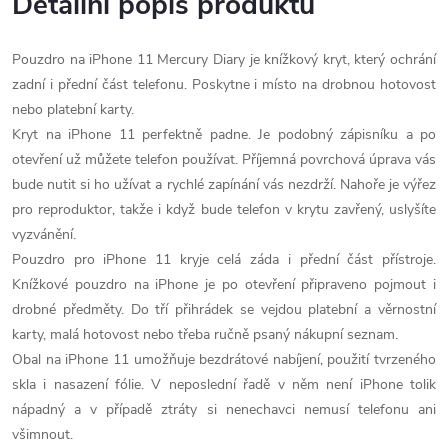
Detailní popis produktu
Pouzdro na iPhone 11 Mercury Diary je knížkový kryt, který ochrání
zadní i přední část telefonu. Poskytne i místo na drobnou hotovost
nebo platební karty.
Kryt na iPhone 11 perfektně padne. Je podobný zápisníku a po
otevření už můžete telefon používat. Příjemná povrchová úprava vás
bude nutit si ho užívat a rychlé zapínání vás nezdrží. Nahoře je výřez
pro reproduktor, takže i když bude telefon v krytu zavřený, uslyšíte
vyzvánění.
Pouzdro pro iPhone 11 kryje celá záda i přední část přístroje.
Knížkové pouzdro na iPhone je po otevření připraveno pojmout i
drobné předměty. Do tří přihrádek se vejdou platební a věrnostní
karty, malá hotovost nebo třeba ručně psaný nákupní seznam.
Obal na iPhone 11 umožňuje bezdrátové nabíjení, použití tvrzeného
skla i nasazení fólie. V neposlední řadě v něm není iPhone tolik
nápadný a v případě ztráty si nenechavci nemusí telefonu ani
všimnout.