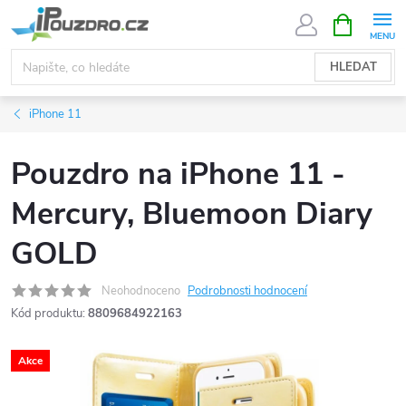
Přejít
NÁKUPNÍ
KOŠÍK
na
obsah
HLEDAT
iPhone 11
Pouzdro na iPhone 11 -
Mercury, Bluemoon Diary
GOLD
Neohodnoceno
Podrobnosti hodnocení
Kód produktu:
8809684922163
Akce