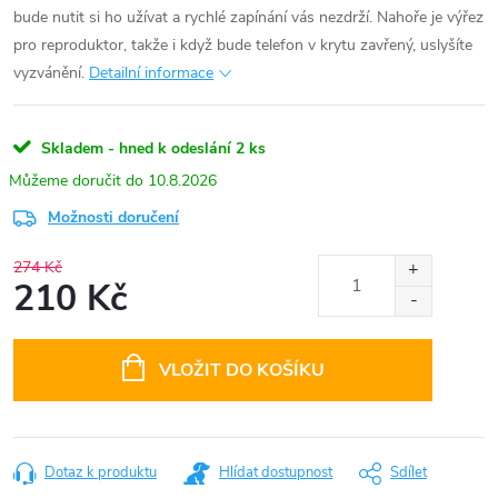
bude nutit si ho užívat a rychlé zapínání vás nezdrží. Nahoře je výřez
pro reproduktor, takže i když bude telefon v krytu zavřený, uslyšíte
vyzvánění.
Detailní informace
Skladem - hned k odeslání
2 ks
10.8.2026
Možnosti doručení
274 Kč
210 Kč
Měrná
cena:
VLOŽIT DO KOŠÍKU
Dotaz k produktu
Hlídat dostupnost
Sdílet