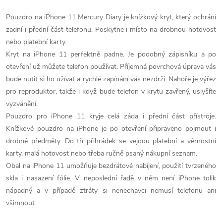
Pouzdro na iPhone 11 Mercury Diary je knížkový kryt, který ochrání
zadní i přední část telefonu. Poskytne i místo na drobnou hotovost
nebo platební karty.
Kryt na iPhone 11 perfektně padne. Je podobný zápisníku a po
otevření už můžete telefon používat. Příjemná povrchová úprava vás
bude nutit si ho užívat a rychlé zapínání vás nezdrží. Nahoře je výřez
pro reproduktor, takže i když bude telefon v krytu zavřený, uslyšíte
vyzvánění.
Pouzdro pro iPhone 11 kryje celá záda i přední část přístroje.
Knížkové pouzdro na iPhone je po otevření připraveno pojmout i
drobné předměty. Do tří přihrádek se vejdou platební a věrnostní
karty, malá hotovost nebo třeba ručně psaný nákupní seznam.
Obal na iPhone 11 umožňuje bezdrátové nabíjení, použití tvrzeného
skla i nasazení fólie. V neposlední řadě v něm není iPhone tolik
nápadný a v případě ztráty si nenechavci nemusí telefonu ani
všimnout.