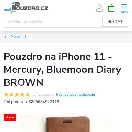
Přejít
NÁKUPNÍ
KOŠÍK
na
obsah
HLEDAT
iPhone 11
Pouzdro na iPhone 11 -
Mercury, Bluemoon Diary
BROWN
1 hodnocení
Podrobnosti hodnocení
Kód produktu:
8809684922118
Akce