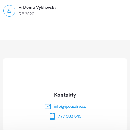
Viktoriia Vykhovska
5.8.2026
Z
á
p
a
t
info
@
ipouzdro.cz
í
777 503 645