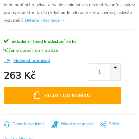
bude nutit si ho užívat a rychlé zapínání vás nezdrží. Nahoře je výřez
pro reproduktor, takže i když bude telefon v krytu zavřený, uslyšíte
vyzvánění.
Detailní informace
Skladem - hned k odeslání
>5 ks
7.8.2026
Možnosti doručení
263 Kč
Měrná
cena:
VLOŽIT DO KOŠÍKU
Dotaz k produktu
Hlídat dostupnost
Sdílet
Značka:
Mercury