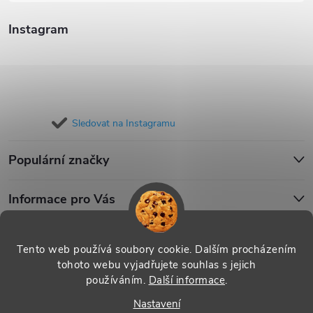
Instagram
Sledovat na Instagramu
Populární značky
Informace pro Vás
Blog
Tento web používá soubory cookie. Dalším procházením
tohoto webu vyjadřujete souhlas s jejich
používáním.
Další informace
.
Copyright 2026
iPouzdro.cz
. Všechna práva vyhrazena.
Upravit
Nastavení
nastavení cookies