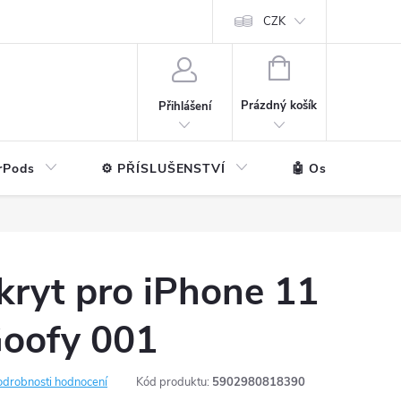
ntakt
💼 Pro firmy
CZK
NÁKUPNÍ
KOŠÍK
Prázdný košík
Přihlášení
rPods
⚙️ PŘÍSLUŠENSTVÍ
🤖 Ostatní značk
kryt pro iPhone 11
Goofy 001
odrobnosti hodnocení
Kód produktu:
5902980818390