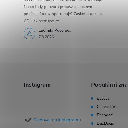
Na co tedy pouzdro je, když se běžným
používáním tak opotřebuje? Zaslán dotaz na
ČOI, jak postupovat.
Ludmila Kučerová
7.8.2026
Z
á
Instagram
Populární zn
p
Baseus
Canvaslife
a
Decoded
Sledovat na Instagramu
t
DuxDucis