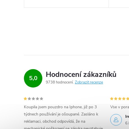
Hodnocení zákazníků
5,0
9738 hodnocení
Zobrazit recenze
Koupila jsem pouzdro na Iphone, již po 3
Vse v por
týdnech používání je ošoupané. Zasláno k
I
reklamaci, obchod odpovídá, že na
6.
mechanické poškození se záruka nevztahuje.