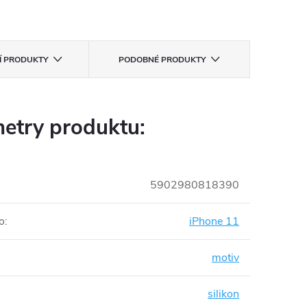
CÍ PRODUKTY
PODOBNÉ PRODUKTY
etry produktu:
5902980818390
o
:
iPhone 11
motiv
silikon