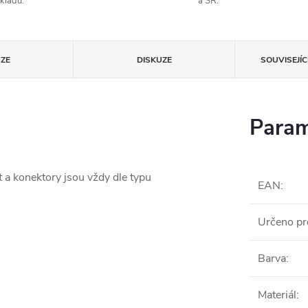
kladu.
a SR.
ZE
DISKUZE
SOUVISEJÍ
Param
t a konektory jsou vždy dle typu
EAN
:
Určeno pr
Barva
:
Materiál
: