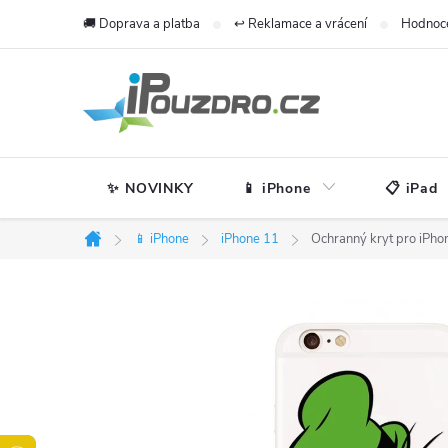
Přejít
🚚 Doprava a platba
↩️ Reklamace a vrácení
Hodnoc
na
obsah
✨ NOVINKY
📱 iPhone
📋 iPad
📱 iPhone
iPhone 11
Ochranný kryt pro iPho
Domů