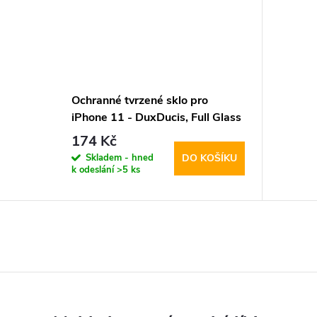
Ochranné tvrzené sklo pro
iPhone 11 - DuxDucis, Full Glass
Black
174 Kč
Skladem - hned
DO KOŠÍKU
k odeslání
>5 ks