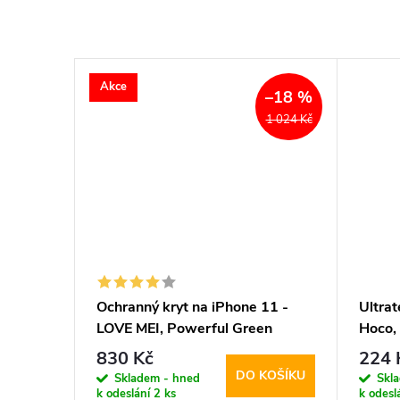
Akce
–18 %
1 024 Kč
 11 -
Ochranný kryt na iPhone 11 -
Ultrat
nk
LOVE MEI, Powerful Green
Hoco,
830 Kč
224 
KOŠÍKU
DO KOŠÍKU
Skladem - hned
Skl
k odeslání
2 ks
k odesl