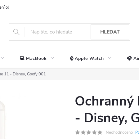
ení obchodu
📃 Obchodní podmínky
🔒 Ochrana os. údajů
📞 Ko
HLEDAT
💻 MacBook
⌚ Apple Watch
🎧 Ai
ne 11 - Disney, Goofy 001
Ochranný 
- Disney, 
Neohodnoceno
P