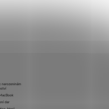
k narozeninám
nství
š MacBook
bní dar
ice, která