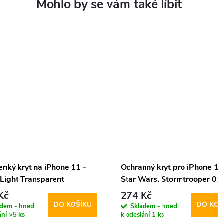
enký kryt na iPhone 11 -
Ochranný kryt pro iPhone 1
 Light Transparent
Star Wars, Stormtrooper 
Kč
274 Kč
DO KOŠÍKU
DO KO
adem - hned
Skladem - hned
ání
>5 ks
k odeslání
1 ks