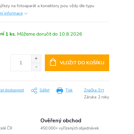
výřezy na fotoaparát a konektory jsou vždy dle typu
lní informace
ní
1 ks
10.8.2026
VLOŽIT DO KOŠÍKU
dat dostupnost
Sdílet
Tisk
Značka:
Ert
Záruka
:
2 roky
Ověřený obchod
celé ČR
450.000+ vyřízených objednávek.