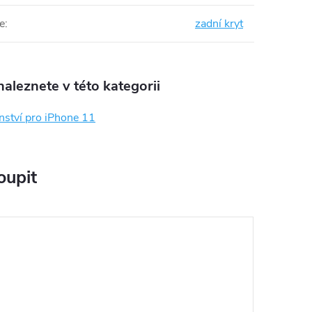
e
:
zadní kryt
aleznete v této kategorii
nství pro iPhone 11
oupit