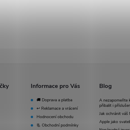
ačky
Informace pro Vás
Blog
🚚 Doprava a platba
A nezapomeňte 
přibalit i přísluše
↩️ Reklamace a vrácení
Jak ochránit vá
Hodnocení obchodu
Apple jako svate
📃 Obchodní podmínky
Nenápadná invest