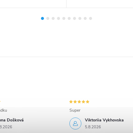
adku
Super
rena Došková
Viktoriia Vykhovska
8.2026
5.8.2026