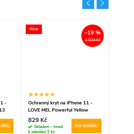
Akce
Akce
–19 %
1 024 Kč
1 -
Ochranný kryt na iPhone 11 -
Ochrann
013
LOVE MEI, Powerful Yellow
Spigen, 
829 Kč
472 K
ŠÍKU
DO KOŠÍKU
Skladem - hned
Sklad
k odeslání
5 ks
k odeslán