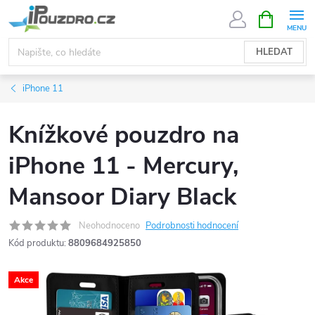
Přejít
NÁKUPNÍ
KOŠÍK
na
obsah
HLEDAT
iPhone 11
Knížkové pouzdro na
iPhone 11 - Mercury,
Mansoor Diary Black
Neohodnoceno
Podrobnosti hodnocení
Kód produktu:
8809684925850
Akce