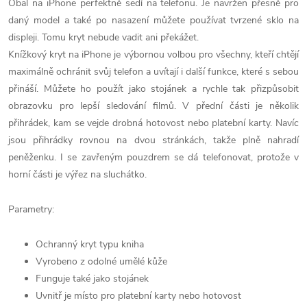
Obal na iPhone perfektně sedí na telefonu. Je navržen přesně pro
daný model a také po nasazení můžete používat tvrzené sklo na
displeji. Tomu kryt nebude vadit ani překážet.
Knížkový kryt na iPhone je výbornou volbou pro všechny, kteří chtějí
maximálně ochránit svůj telefon a uvítají i další funkce, které s sebou
přináší. Můžete ho použít jako stojánek a rychle tak přizpůsobit
obrazovku pro lepší sledování filmů. V přední části je několik
přihrádek, kam se vejde drobná hotovost nebo platební karty. Navíc
jsou přihrádky rovnou na dvou stránkách, takže plně nahradí
peněženku. I se zavřeným pouzdrem se dá telefonovat, protože v
horní části je výřez na sluchátko.
Parametry:
Ochranný kryt typu kniha
Vyrobeno z odolné umělé kůže
Funguje také jako stojánek
Uvnitř je místo pro platební karty nebo hotovost