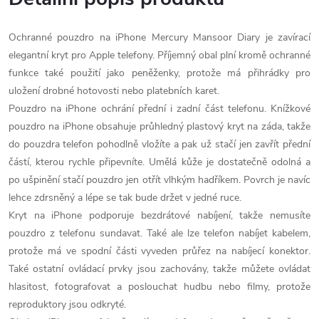
Ochranné pouzdro na iPhone Mercury Mansoor Diary je zavírací
elegantní kryt pro Apple telefony. Příjemný obal plní kromě ochranné
funkce také použití jako peněženky, protože má přihrádky pro
uložení drobné hotovosti nebo platebních karet.
Pouzdro na iPhone ochrání přední i zadní část telefonu. Knížkové
pouzdro na iPhone obsahuje průhledný plastový kryt na záda, takže
do pouzdra telefon pohodlně vložíte a pak už stačí jen zavřít přední
částí, kterou rychle připevníte. Umělá kůže je dostatečně odolná a
po ušpinění stačí pouzdro jen otřít vlhkým hadříkem. Povrch je navíc
lehce zdrsněný a lépe se tak bude držet v jedné ruce.
Kryt na iPhone podporuje bezdrátové nabíjení, takže nemusíte
pouzdro z telefonu sundavat. Také ale lze telefon nabíjet kabelem,
protože má ve spodní části vyveden průřez na nabíjecí konektor.
Také ostatní ovládací prvky jsou zachovány, takže můžete ovládat
hlasitost, fotografovat a poslouchat hudbu nebo filmy, protože
reproduktory jsou odkryté.