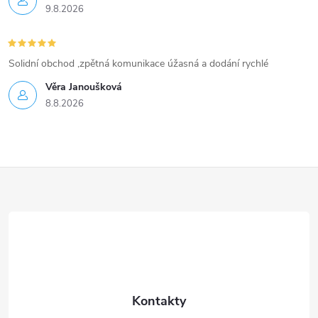
9.8.2026
Solidní obchod ,zpětná komunikace úžasná a dodání rychlé
Věra Janoušková
8.8.2026
Z
á
p
a