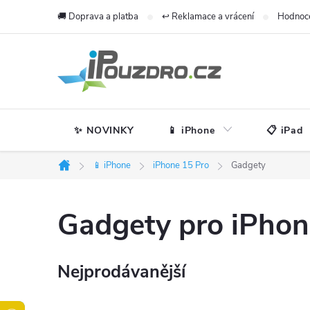
Přejít
🚚 Doprava a platba
↩️ Reklamace a vrácení
Hodnoc
na
obsah
✨ NOVINKY
📱 iPhone
📋 iPad
📱 iPhone
iPhone 15 Pro
Gadgety
Domů
Gadgety pro iPhon
Nejprodávanější