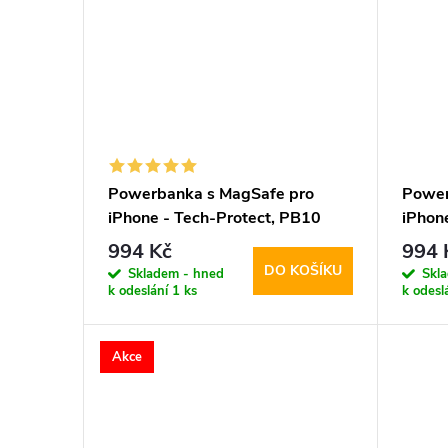
Powerbanka s MagSafe pro
Power
iPhone - Tech-Protect, PB10
iPhon
LifeMag 5000mAh Black
LifeM
994 Kč
994 
DO KOŠÍKU
Skladem - hned
Skl
k odeslání
1 ks
k odesl
Akce