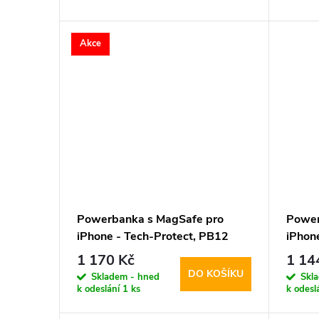
d
t
Akce
u
ů
k
t
ů
Powerbanka s MagSafe pro
Power
iPhone - Tech-Protect, PB12
iPhon
LifeMag 20000mAh Black
LifeM
1 170 Kč
1 14
DO KOŠÍKU
Skladem - hned
Skl
k odeslání
1 ks
k odesl