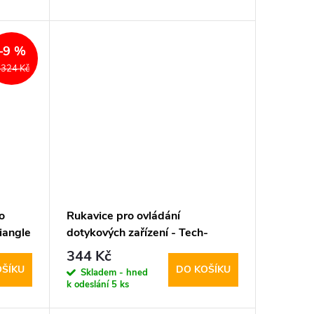
–9 %
 324 Kč
o
Rukavice pro ovládání
iangle
dotykových zařízení - Tech-
Protect, WG01 Winter
344 Kč
Touchscreen Gloves L
OŠÍKU
DO KOŠÍKU
Skladem - hned
k odeslání
5 ks