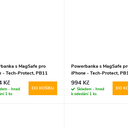
banka s MagSafe pro
Powerbanka s MagSafe pr
e - Tech-Protect, PB11
iPhone - Tech-Protect, PB
ag 10000mAh White
LifeMag 5000mAh Pink
4 Kč
994 Kč
DO KOŠÍKU
DO K
adem - hned
Skladem - hned
ání
1 ks
k odeslání
1 ks