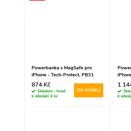
Powerbanka s MagSafe pro
Power
iPhone - Tech-Protect, PB31
iPhon
LifeMag 10000mAh White
LifeM
874 Kč
1 14
DO KOŠÍKU
Skladem - hned
Skl
k odeslání
4 ks
k odesl