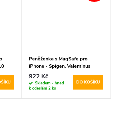
o
Peněženka s MagSafe pro
10
iPhone - Spigen, Valentinus
MagSafe Card Holder
922 Kč
OŠÍKU
DO KOŠÍKU
Skladem - hned
k odeslání
2 ks