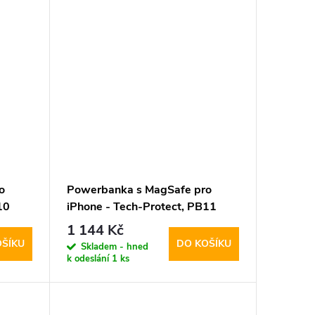
o
Powerbanka s MagSafe pro
10
iPhone - Tech-Protect, PB11
LifeMag 10000mAh Titanium
1 144 Kč
OŠÍKU
DO KOŠÍKU
Skladem - hned
k odeslání
1 ks