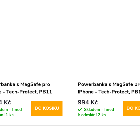
banka s MagSafe pro
Powerbanka s MagSafe pr
e - Tech-Protect, PB11
iPhone - Tech-Protect, PB
ag 10000mAh Lilac
LifeMag 5000mAh Lilac
4 Kč
994 Kč
DO KOŠÍKU
DO K
adem - hned
Skladem - hned
ání
1 ks
k odeslání
2 ks