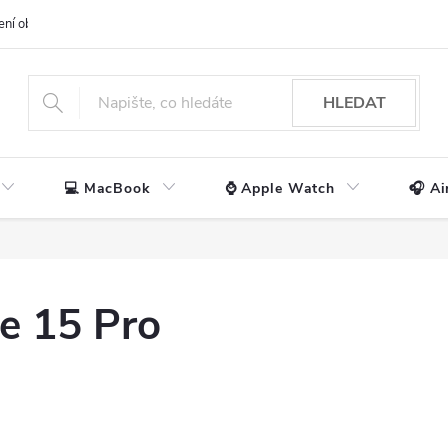
ení obchodu
📃 Obchodní podmínky
🔒 Ochrana os. údajů
📞 Ko
HLEDAT
💻 MacBook
⌚ Apple Watch
🎧 Ai
e 15 Pro