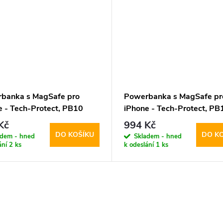
banka s MagSafe pro
Powerbanka s MagSafe pr
e - Tech-Protect, PB10
iPhone - Tech-Protect, PB
ag 5000mAh White
LifeMag 5000mAh Blue
Kč
994 Kč
DO KOŠÍKU
DO K
adem - hned
Skladem - hned
ání
2 ks
k odeslání
1 ks