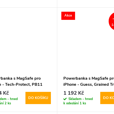
Akce
1
banka s MagSafe pro
Powerbanka s MagSafe pr
e - Tech-Protect, PB11
iPhone - Guess, Grained Tr
ag 10000mAh Blue
Logo 5000mAh Blue
4 Kč
1 192 Kč
DO KOŠÍKU
DO K
adem - hned
Skladem - hned
ání
2 ks
k odeslání
1 ks