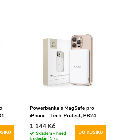
o
Powerbanka s MagSafe pro
31
iPhone - Tech-Protect, PB24
LifeMag QI2 10000mAh White
1 144 Kč
OŠÍKU
DO KOŠÍKU
Skladem - hned
k odeslání
1 ks