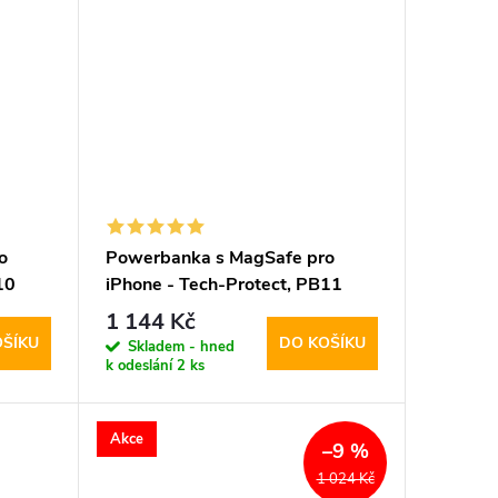
o
Powerbanka s MagSafe pro
10
iPhone - Tech-Protect, PB11
LifeMag 10000mAh Black
1 144 Kč
OŠÍKU
DO KOŠÍKU
Skladem - hned
k odeslání
2 ks
Akce
–9 %
1 024 Kč