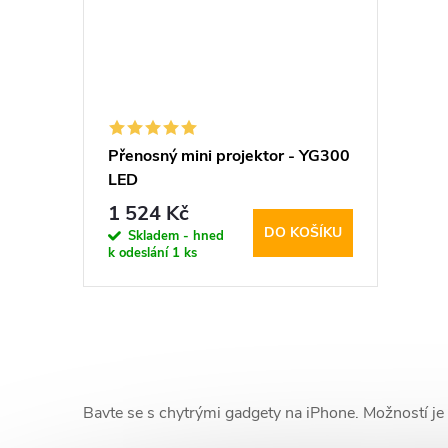
Přenosný mini projektor - YG300
LED
1 524 Kč
DO KOŠÍKU
Skladem - hned
k odeslání
1 ks
O
v
Bavte se s chytrými gadgety na iPhone. Možností je
l