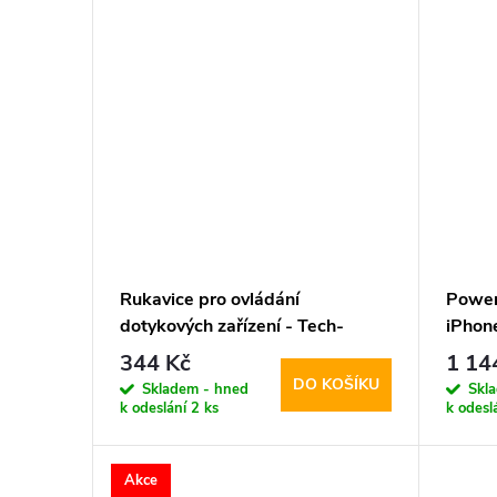
Rukavice pro ovládání
Power
dotykových zařízení - Tech-
iPhon
Protect, WG01 Winter
LifeM
344 Kč
1 14
Touchscreen Gloves M
DO KOŠÍKU
Skladem - hned
Skl
k odeslání
2 ks
k odesl
Akce