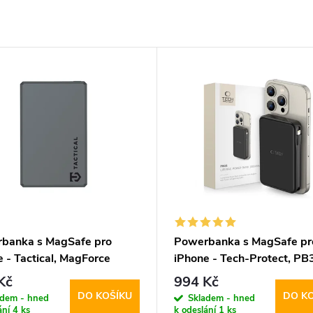
banka s MagSafe pro
Powerbanka s MagSafe pr
 - Tactical, MagForce
iPhone - Tech-Protect, PB
f 5000mAh
LifeMag 10000mAh Black
Kč
994 Kč
DO KOŠÍKU
DO K
adem - hned
Skladem - hned
ání
4 ks
k odeslání
1 ks