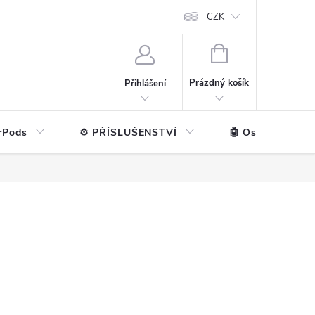
ntakt
💼 Pro firmy
CZK
NÁKUPNÍ
KOŠÍK
Prázdný košík
Přihlášení
rPods
⚙️ PŘÍSLUŠENSTVÍ
🤖 Ostatní značk