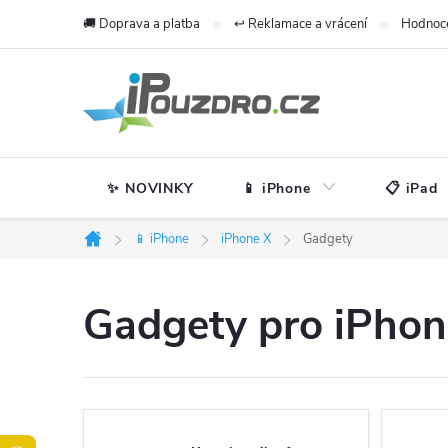
Přejít
🚚 Doprava a platba
↩️ Reklamace a vrácení
Hodnoc
na
obsah
✨ NOVINKY
📱 iPhone
📋 iPad
📱 iPhone
iPhone X
Gadgety
Domů
Gadgety pro iPhon