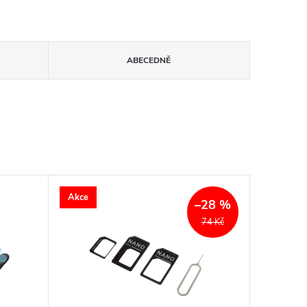
ABECEDNĚ
Akce
–28 %
74 Kč