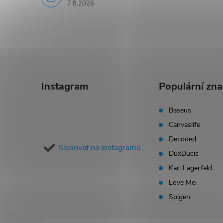
7.8.2026
s
u
Z
á
Instagram
Populární zn
p
Baseus
Canvaslife
a
Decoded
Sledovat na Instagramu
t
DuxDucis
Karl Lagerfeld
í
Love Mei
Spigen