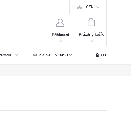
ntakt
💼 Pro firmy
CZK
NÁKUPNÍ
KOŠÍK
Prázdný košík
Přihlášení
rPods
⚙️ PŘÍSLUŠENSTVÍ
🤖 Ostatní značk