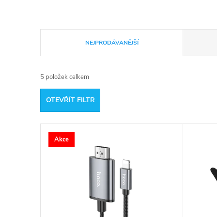
Ř
NEJPRODÁVANĚJŠÍ
a
5
položek celkem
z
OTEVŘÍT FILTR
e
V
n
Akce
ý
í
p
p
i
r