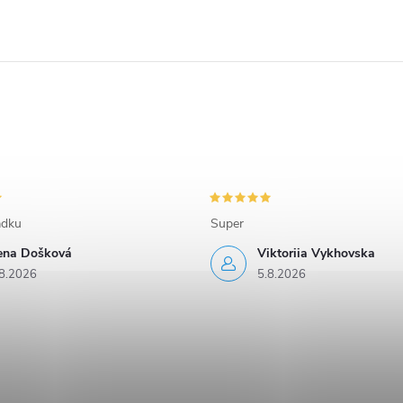
adku
Super
rena Došková
Viktoriia Vykhovska
8.2026
5.8.2026