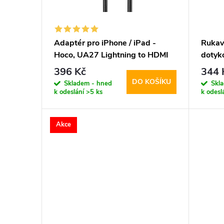
s
o
p
d
Adaptér pro iPhone / iPad -
Rukav
Hoco, UA27 Lightning to HDMI
dotyko
r
u
Prote
396 Kč
344 
Touch
DO KOŠÍKU
o
Skladem - hned
Skl
k
k odeslání
>5 ks
k odesl
d
t
Akce
u
ů
k
t
ů