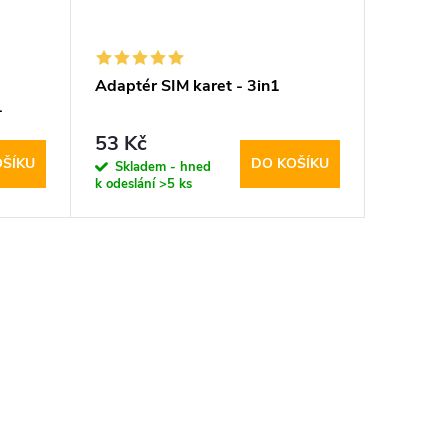
Adaptér SIM karet - 3in1
-
53 Kč
OŠÍKU
DO KOŠÍKU
Skladem - hned
k odeslání
>5 ks