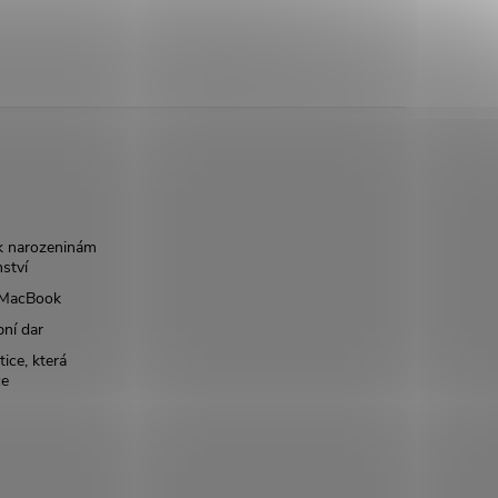
k narozeninám
nství
š MacBook
bní dar
ice, která
ce