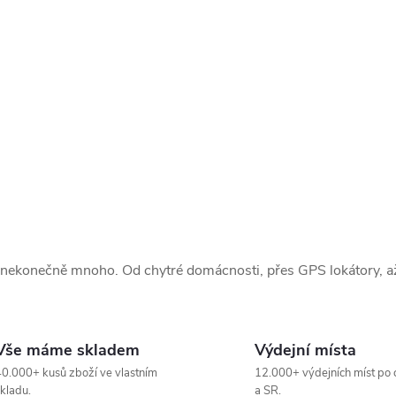
 nekonečně mnoho. Od chytré domácnosti, přes GPS lokátory, až 
Vše máme skladem
Výdejní místa
0.000+ kusů zboží ve vlastním
12.000+ výdejních míst po 
kladu.
a SR.