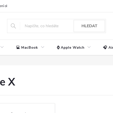
ení obchodu
📃 Obchodní podmínky
🔒 Ochrana os. údajů
📞 Ko
HLEDAT
💻 MacBook
⌚ Apple Watch
🎧 Ai
e X