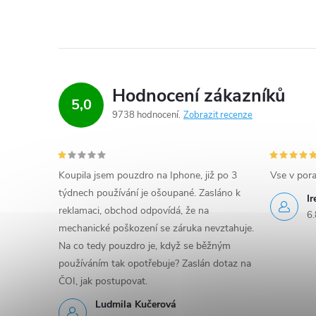
a
c
í
p
Hodnocení zákazníků
5,0
r
9738 hodnocení
Zobrazit recenze
v
k
Koupila jsem pouzdro na Iphone, již po 3
Vse v por
týdnech používání je ošoupané. Zasláno k
y
I
reklamaci, obchod odpovídá, že na
6.
v
mechanické poškození se záruka nevztahuje.
Na co tedy pouzdro je, když se běžným
ý
používáním tak opotřebuje? Zaslán dotaz na
p
ČOI, jak postupovat.
Ludmila Kučerová
i