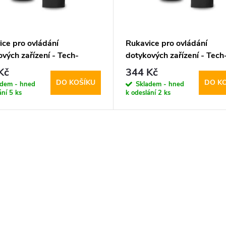
ice pro ovládání
Rukavice pro ovládání
vých zařízení - Tech-
dotykových zařízení - Tech
ct, WG01 Winter
Protect, WG01 Winter
Kč
344 Kč
screen Gloves L
Touchscreen Gloves M
DO KOŠÍKU
DO K
adem - hned
Skladem - hned
ání
5 ks
k odeslání
2 ks