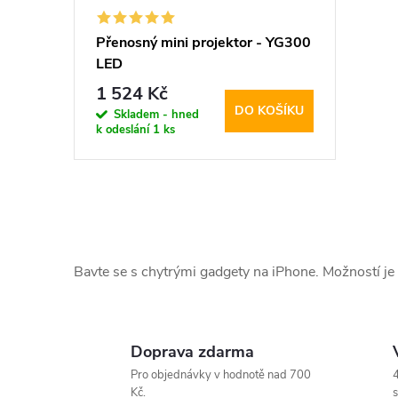
Přenosný mini projektor - YG300
LED
1 524 Kč
DO KOŠÍKU
Skladem - hned
k odeslání
1 ks
O
v
Bavte se s chytrými gadgety na iPhone. Možností je
l
á
Doprava zdarma
d
Pro objednávky v hodnotě nad 700
4
Kč.
s