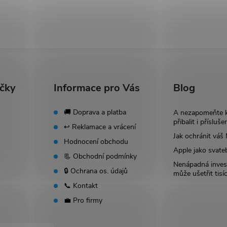
ačky
Informace pro Vás
Blog
🚚 Doprava a platba
A nezapomeňte 
přibalit i přísluše
↩️ Reklamace a vrácení
Jak ochránit vá
Hodnocení obchodu
Apple jako svate
📃 Obchodní podmínky
Nenápadná invest
🔒 Ochrana os. údajů
může ušetřit tisí
📞 Kontakt
💼 Pro firmy