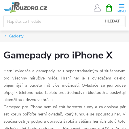
Přejít
NÁKUPNÍ
KOŠÍK
na
obsah
HLEDAT
Gadgety
Gamepady pro iPhone X
Herní ovladače a gamepady jsou nepostradatelným příslušenstvím
pro všechny náruživé hráče. Hraní her je s ovladačem daleko
příjemnější a budete mít více možností. Ovladače se jednoduše
připojí k telefonu nebo tabletu prostřednictvím bluetooth a poskytují
okamžitou odezvu ve hrách.
Gamepad pro iPhone nemusí stát horentní sumy a za doslova pár
set korun pořídíte herní ovladač, který funguje se spoustou her. V
současnosti je podpora opravdu široká a většina herních titulů toto
příslušenství bude podporovat. Propojení funguje s iOS a Apple