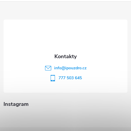
Z
á
p
a
t
info
@
ipouzdro.cz
í
777 503 645
Instagram