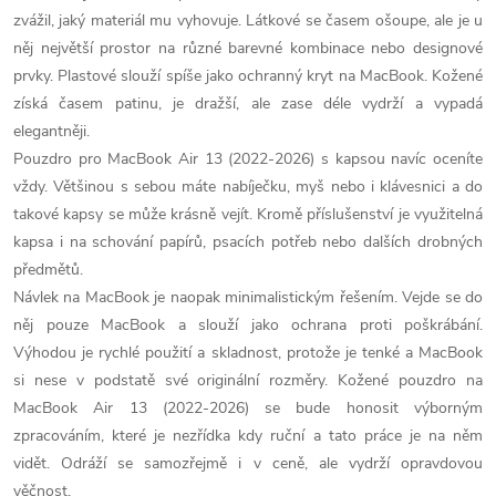
á
zvážil, jaký materiál mu vyhovuje. Látkové se časem ošoupe, ale je u
d
něj největší prostor na různé barevné kombinace nebo designové
prvky. Plastové slouží spíše jako ochranný kryt na MacBook. Kožené
a
získá časem patinu, je dražší, ale zase déle vydrží a vypadá
c
elegantněji.
Pouzdro pro MacBook Air 13 (2022-2026) s kapsou navíc oceníte
í
vždy. Většinou s sebou máte nabíječku, myš nebo i klávesnici a do
p
takové kapsy se může krásně vejít. Kromě příslušenství je využitelná
kapsa i na schování papírů, psacích potřeb nebo dalších drobných
r
předmětů.
Návlek na MacBook je naopak minimalistickým řešením. Vejde se do
v
něj pouze MacBook a slouží jako ochrana proti poškrábání.
k
Výhodou je rychlé použití a skladnost, protože je tenké a MacBook
si nese v podstatě své originální rozměry. Kožené pouzdro na
y
MacBook Air 13 (2022-2026) se bude honosit výborným
v
zpracováním, které je nezřídka kdy ruční a tato práce je na něm
vidět. Odráží se samozřejmě i v ceně, ale vydrží opravdovou
ý
věčnost.