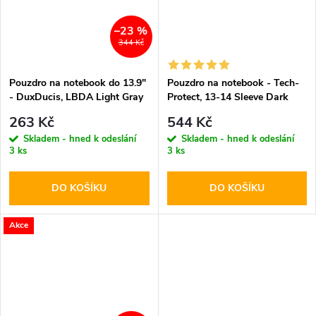
–23 %
344 Kč
Pouzdro na notebook do 13.9"
Pouzdro na notebook - Tech-
- DuxDucis, LBDA Light Gray
Protect, 13-14 Sleeve Dark
263 Kč
544 Kč
Skladem - hned k odeslání
Skladem - hned k odeslání
3 ks
3 ks
DO KOŠÍKU
DO KOŠÍKU
Akce