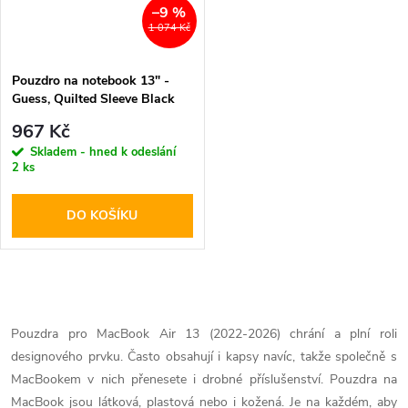
–9 %
1 074 Kč
Pouzdro na notebook 13" -
Guess, Quilted Sleeve Black
967 Kč
Skladem - hned k odeslání
2 ks
DO KOŠÍKU
O
v
Pouzdra pro MacBook Air 13 (2022-2026) chrání a plní roli
designového prvku. Často obsahují i kapsy navíc, takže společně s
l
MacBookem v nich přenesete i drobné příslušenství. Pouzdra na
MacBook jsou látková, plastová nebo i kožená. Je na každém, aby