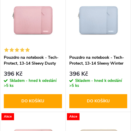
z
ý
Abecedně
e
p
n
i
í
s
p
Pouzdro na notebook - Tech-
Pouzdro na notebook - Tech-
Protect, 13-14 Sleevy Dusty
Protect, 13-14 Sleevy Winter
p
Rose
Blue
r
396 Kč
396 Kč
r
Skladem - hned k odeslání
Skladem - hned k odeslání
>5 ks
>5 ks
o
o
DO KOŠÍKU
DO KOŠÍKU
d
d
u
Akce
Akce
u