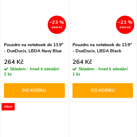
–23 %
–23 %
344 Kč
344 Kč
Pouzdro na notebook do 13.9"
Pouzdro na notebook do 13.9"
- DuxDucis, LBDA Navy Blue
- DuxDucis, LBDA Black
264 Kč
264 Kč
Skladem - hned k odeslání
Skladem - hned k odeslání
1 ks
1 ks
DO KOŠÍKU
DO KOŠÍKU
Akce