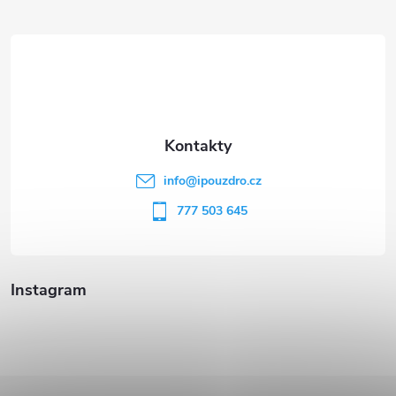
á
p
a
t
info
@
ipouzdro.cz
í
777 503 645
Instagram