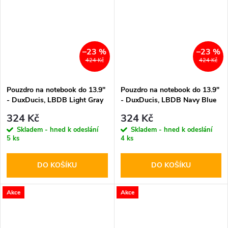
–23 %
–23 %
424 Kč
424 Kč
Pouzdro na notebook do 13.9"
Pouzdro na notebook do 13.9"
- DuxDucis, LBDB Light Gray
- DuxDucis, LBDB Navy Blue
324 Kč
324 Kč
Skladem - hned k odeslání
Skladem - hned k odeslání
5 ks
4 ks
DO KOŠÍKU
DO KOŠÍKU
Akce
Akce