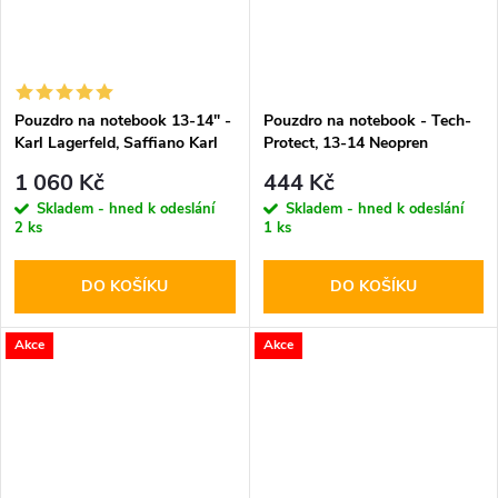
Pouzdro na notebook 13-14" -
Pouzdro na notebook - Tech-
Karl Lagerfeld, Saffiano Karl
Protect, 13-14 Neopren
and Choupette NFT
Mulberry
1 060 Kč
444 Kč
Skladem - hned k odeslání
Skladem - hned k odeslání
2 ks
1 ks
DO KOŠÍKU
DO KOŠÍKU
Akce
Akce