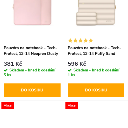
k
k
t
t
ů
ů
Pouzdro na notebook - Tech-
Pouzdro na notebook - Tech-
Protect, 13-14 Neopren Dusty
Protect, 13-14 Puffy Sand
Rose
381 Kč
596 Kč
Skladem - hned k odeslání
Skladem - hned k odeslání
5 ks
1 ks
DO KOŠÍKU
DO KOŠÍKU
Akce
Akce