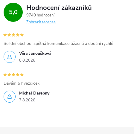
Hodnocení zákazníků
5,0
9740 hodnocení
Zobrazit recenze
Solidní obchod ,zpětná komunikace úžasná a dodání rychlé
Věra Janoušková
8.8.2026
Dávám 5 hvezdicek
Michal Darebny
7.8.2026
Z