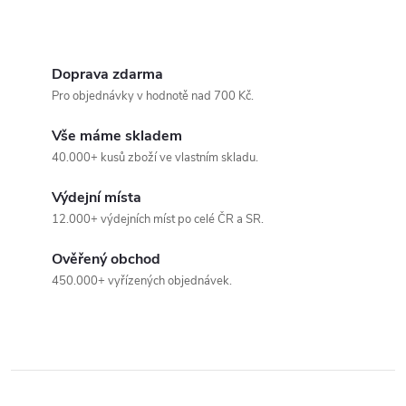
p
i
Doprava zdarma
s
Pro objednávky v hodnotě nad 700 Kč.
u
Vše máme skladem
40.000+ kusů zboží ve vlastním skladu.
Výdejní místa
12.000+ výdejních míst po celé ČR a SR.
Ověřený obchod
450.000+ vyřízených objednávek.