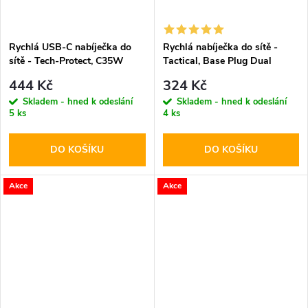
Rychlá USB-C nabíječka do
Rychlá nabíječka do sítě -
sítě - Tech-Protect, C35W
Tactical, Base Plug Dual
PD35W White
PD20W/QC3.0 White
444 Kč
324 Kč
Skladem - hned k odeslání
Skladem - hned k odeslání
5 ks
4 ks
DO KOŠÍKU
DO KOŠÍKU
Akce
Akce