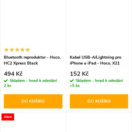
Bluetooth reproduktor - Hoco,
Kabel USB-A/Lightning pro
HC2 Xpress Black
iPhone a iPad - Hoco, X21
Plus White
494 Kč
152 Kč
Skladem - hned k odeslání
Skladem - hned k odeslání
2 ks
>5 ks
DO KOŠÍKU
DO KOŠÍKU
Akce