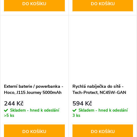
DO KOŠÍKU
DO KOŠÍKU
Externí baterie / powerbanka -
Rychlá nabíječka do sítě -
Hoco, J115 Journey 5000mAh
Tech-Protect, NC45W-GAN
White
PD45W White
244 Kč
594 Kč
Skladem - hned k odeslání
Skladem - hned k odeslání
>5 ks
3 ks
DO KOŠÍKU
DO KOŠÍKU