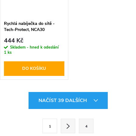
Rychlá nabíječka do sítě -
Tech-Protect, NCA30
PD30W/QC3.0 + Lightning
444 Kč
kabel
Skladem - hned k odeslání
1 ks
DO KOŠÍKU
O
NAČÍST 39 DALŠÍCH
v
l
S
1
4
t
á