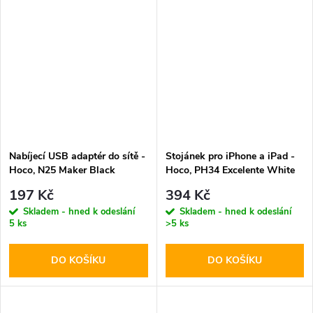
Nabíjecí USB adaptér do sítě -
Stojánek pro iPhone a iPad -
Hoco, N25 Maker Black
Hoco, PH34 Excelente White
197 Kč
394 Kč
Skladem - hned k odeslání
Skladem - hned k odeslání
5 ks
>5 ks
DO KOŠÍKU
DO KOŠÍKU