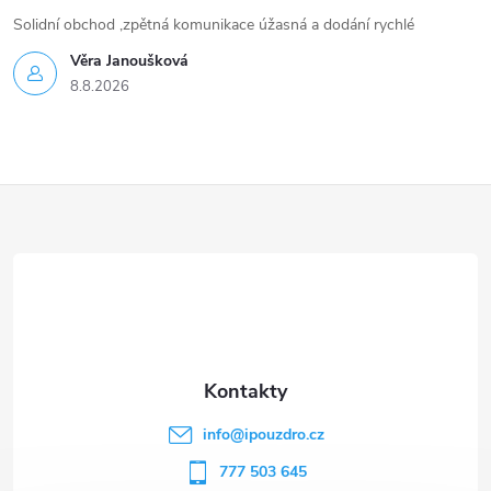
Solidní obchod ,zpětná komunikace úžasná a dodání rychlé
Věra Janoušková
8.8.2026
Z
á
p
a
t
info
@
ipouzdro.cz
í
777 503 645