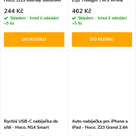
Hoco, J115 Journey 5000mAh
EQ2 Thought TWS White
Black
244 Kč
462 Kč
Skladem - hned k odeslání
Skladem - hned k odeslání
>5 ks
>5 ks
DO KOŠÍKU
DO KOŠÍKU
Rychlá USB-C nabíječka do
Auto-nabíječka pro iPhone a
sítě - Hoco, N14 Smart
iPad - Hoco, Z23 Grand 2.4A
PD20W