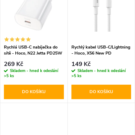
k
k
t
t
ů
ů
Rychlá USB-C nabíječka do
Rychlý kabel USB-C/Lightning
sítě - Hoco, N22 Jetta PD25W
- Hoco, X56 New PD
269 Kč
149 Kč
Skladem - hned k odeslání
Skladem - hned k odeslání
>5 ks
>5 ks
DO KOŠÍKU
DO KOŠÍKU