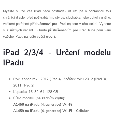
r
d
á
Myslíte si, že váš iPad něco postrádá? Ať už jde o ochrannou fólii
a
n
chránící displej před poškrábáním, stylus, sluchátka nebo cokoliv jiného,
k
veškeré potřebné
příslušenství pro iPad
najdete v této sekci. Vyberte
c
o
si z různých variant. S tímto
příslušenstvím pro iPad
bude používání
í
vašeho iPadu na ještě vyšší úrovni.
v
á
p
iPad 2/3/4 - Určení modelu
n
r
í
iPadu
v
k
Rok: Konec roku 2012 (iPad 4), Začátek roku 2012 (iPad 3),
2011 (iPad 2)
y
Kapacita: 16, 32, 64, 128 GB
v
Číslo modelu (na zadním krytu):
A1458 na iPadu (4. generace) Wi-Fi
ý
A1459 na iPadu (4. generace) Wi-Fi + Cellular