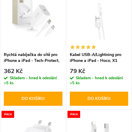
z
ý
Abecedně
e
p
n
i
í
s
p
Rychlá nabíječka do sítě pro
Kabel USB-A/Lightning pro
iPhone a iPad - Tech-Protect,
iPhone a iPad - Hoco, X1
p
NC20W + Lightning kabel
White 100cm
r
362 Kč
79 Kč
r
Skladem - hned k odeslání
Skladem - hned k odeslání
>5 ks
>5 ks
o
o
DO KOŠÍKU
DO KOŠÍKU
d
d
u
Akce
Akce
u