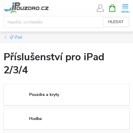
Přejít
NÁKUPNÍ
KOŠÍK
na
obsah
HLEDAT
📋 iPad
Příslušenství pro iPad
2/3/4
Pouzdra a kryty
Hudba