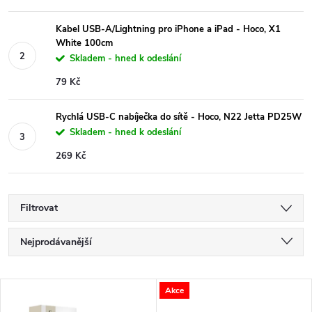
Kabel USB-A/Lightning pro iPhone a iPad - Hoco, X1
White 100cm
Skladem - hned k odeslání
79 Kč
Rychlá USB-C nabíječka do sítě - Hoco, N22 Jetta PD25W
Skladem - hned k odeslání
269 Kč
Filtrovat
Ř
Nejprodávanější
a
Nejlevnější
V
Akce
Nejdražší