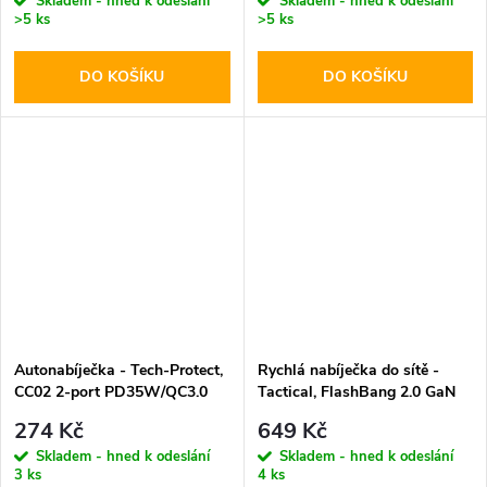
Skladem - hned k odeslání
Skladem - hned k odeslání
>5 ks
>5 ks
DO KOŠÍKU
DO KOŠÍKU
Autonabíječka - Tech-Protect,
Rychlá nabíječka do sítě -
CC02 2-port PD35W/QC3.0
Tactical, FlashBang 2.0 GaN
65W White
274 Kč
649 Kč
Skladem - hned k odeslání
Skladem - hned k odeslání
3 ks
4 ks