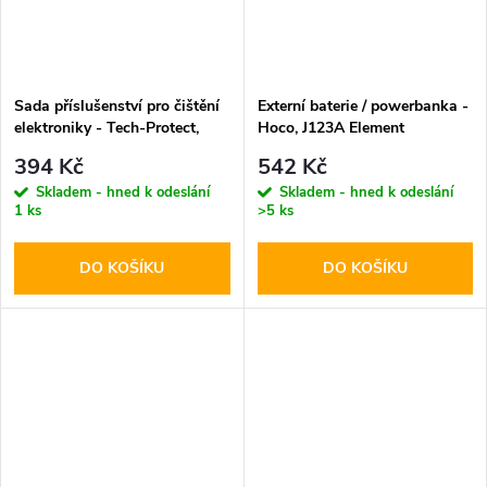
Sada příslušenství pro čištění
Externí baterie / powerbanka -
elektroniky - Tech-Protect,
Hoco, J123A Element
CS01 Cleaner Set
20000mAh Black
394 Kč
542 Kč
Skladem - hned k odeslání
Skladem - hned k odeslání
1 ks
>5 ks
DO KOŠÍKU
DO KOŠÍKU