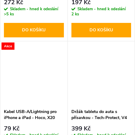
272 Kč
197 Kč
Skladem - hned k odeslání
Skladem - hned k odeslání
>5 ks
2 ks
DO KOŠÍKU
DO KOŠÍKU
Akce
Kabel USB-A/Lightning pro
Držák tabletu do auta s
iPhone a iPad - Hoco, X20
přísavkou - Tech-Protect, V4
Flash Black
Windshield & Dashboard
79 Kč
399 Kč