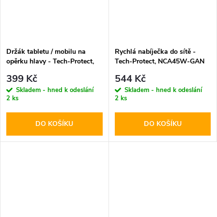
Držák tabletu / mobilu na
Rychlá nabíječka do sítě -
opěrku hlavy - Tech-Protect,
Tech-Protect, NCA45W-GAN
V1 Stretchable
PD45W/QC3.0 + Lightning
399 Kč
544 Kč
kabel
Skladem - hned k odeslání
Skladem - hned k odeslání
2 ks
2 ks
DO KOŠÍKU
DO KOŠÍKU