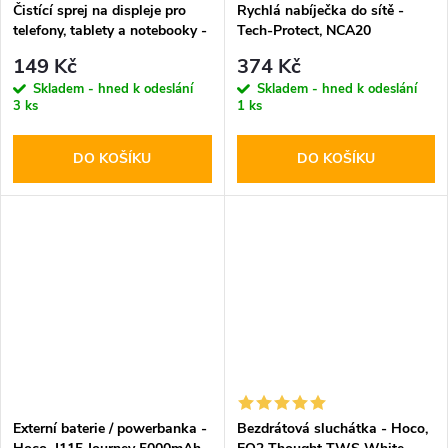
Čistící sprej na displeje pro
Rychlá nabíječka do sítě -
telefony, tablety a notebooky -
Tech-Protect, NCA20
Tech-Protect, Cleaning Spray
PD20W/QC3.0 + Lightning
149 Kč
374 Kč
200ml
kabel
Skladem - hned k odeslání
Skladem - hned k odeslání
3 ks
1 ks
DO KOŠÍKU
DO KOŠÍKU
Externí baterie / powerbanka -
Bezdrátová sluchátka - Hoco,