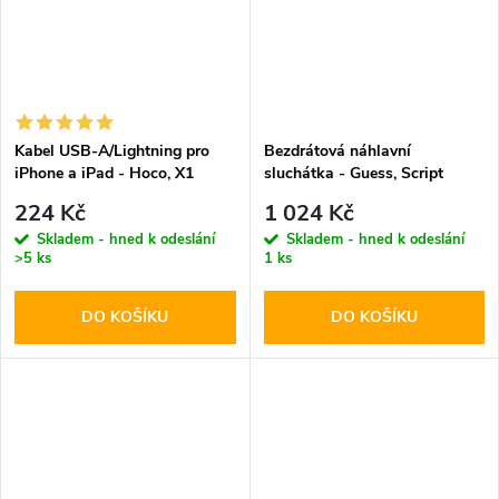
Kabel USB-A/Lightning pro
Bezdrátová náhlavní
iPhone a iPad - Hoco, X1
sluchátka - Guess, Script
White 200cm
Metal Logo ENC White
224 Kč
1 024 Kč
Skladem - hned k odeslání
Skladem - hned k odeslání
>5 ks
1 ks
DO KOŠÍKU
DO KOŠÍKU