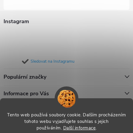
Instagram
Sledovat na Instagramu
Populární značky
Informace pro Vás
Blog
Tento web používá soubory cookie. Dalším procházením
tohoto webu vyjadřujete souhlas s jejich
používáním.
Další informace
.
Copyright 2026
iPouzdro.cz
. Všechna práva vyhrazena.
Upravit