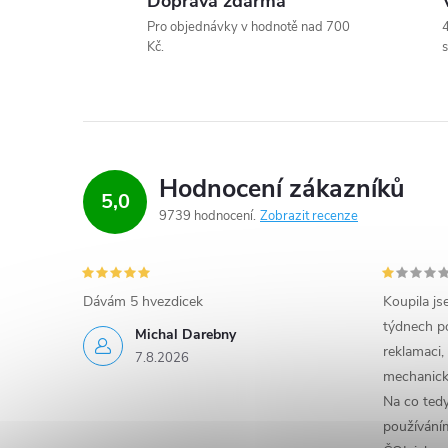
Doprava zdarma
l
Pro objednávky v hodnotě nad 700
4
Kč.
s
á
d
a
c
Hodnocení zákazníků
5,0
9739 hodnocení
Zobrazit recenze
í
p
r
Dávám 5 hvezdicek
Koupila js
týdnech po
Michal Darebny
v
reklamaci,
7.8.2026
mechanick
k
Na co ted
y
používáním