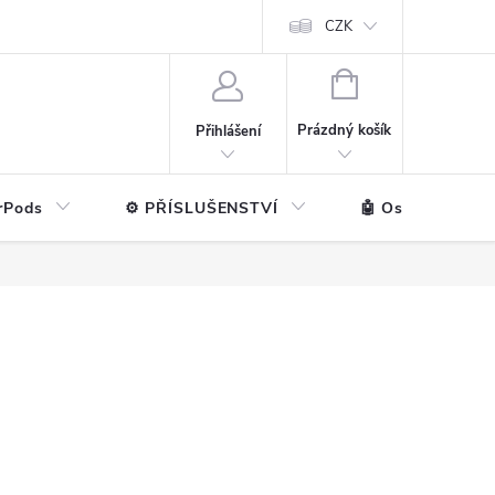
ntakt
💼 Pro firmy
CZK
NÁKUPNÍ
KOŠÍK
Prázdný košík
Přihlášení
rPods
⚙️ PŘÍSLUŠENSTVÍ
🤖 Ostatní značk