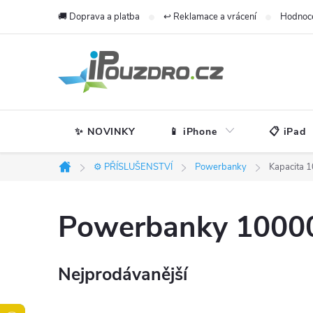
Přejít
🚚 Doprava a platba
↩️ Reklamace a vrácení
Hodnoc
na
obsah
✨ NOVINKY
📱 iPhone
📋 iPad
⚙️ PŘÍSLUŠENSTVÍ
Powerbanky
Kapacita 
Domů
Powerbanky 1000
Nejprodávanější