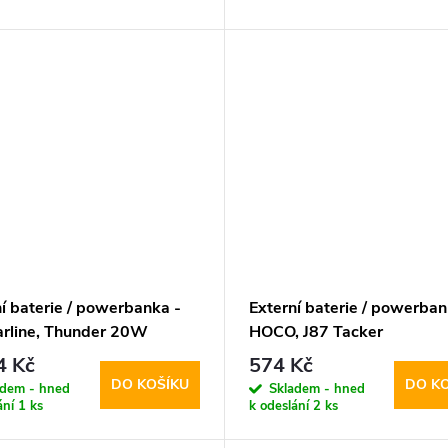
í baterie / powerbanka -
Externí baterie / powerban
larline, Thunder 20W
HOCO, J87 Tacker
0mAh Blue
PD20W+QC3.0 10000mA
4 Kč
574 Kč
Black
DO KOŠÍKU
DO K
adem - hned
Skladem - hned
ání
1 ks
k odeslání
2 ks