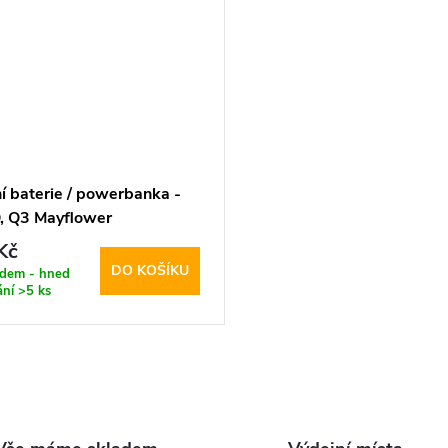
í baterie / powerbanka -
 Q3 Mayflower
W+QC3.0 10000mAh
Kč
DO KOŠÍKU
adem - hned
ání
>5 ks