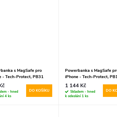
banka s MagSafe pro
Powerbanka s MagSafe pr
e - Tech-Protect, PB31
iPhone - Tech-Protect, PB
ag 10000mAh White
LifeMag 10000mAh White
Kč
1 144 Kč
DO KOŠÍKU
DO K
adem - hned
Skladem - hned
ání
4 ks
k odeslání
1 ks