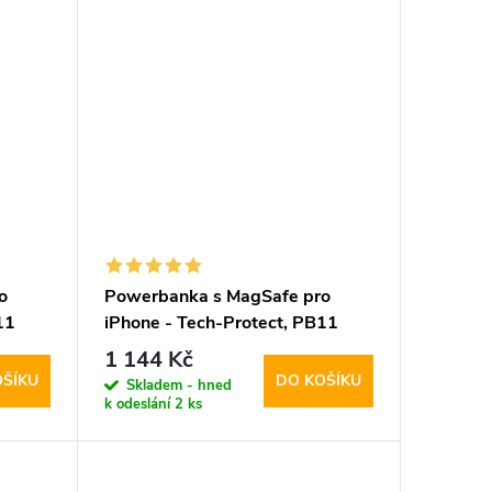
o
Powerbanka s MagSafe pro
11
iPhone - Tech-Protect, PB11
LifeMag 10000mAh Black
1 144 Kč
OŠÍKU
DO KOŠÍKU
Skladem - hned
k odeslání
2 ks