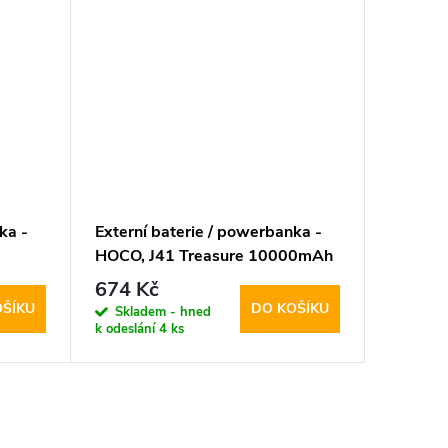
ka -
Externí baterie / powerbanka -
HOCO, J41 Treasure 10000mAh
h
White
674 Kč
OŠÍKU
DO KOŠÍKU
Skladem - hned
k odeslání
4 ks