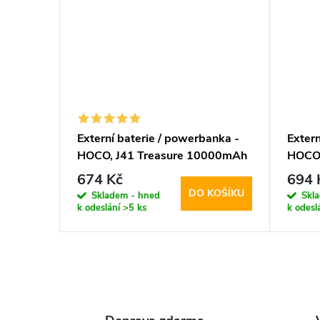
Externí baterie / powerbanka -
Extern
HOCO, J41 Treasure 10000mAh
HOCO,
Black
PD20
674 Kč
694 
Black
DO KOŠÍKU
Skladem - hned
Skl
k odeslání
>5 ks
k odesl
O
v