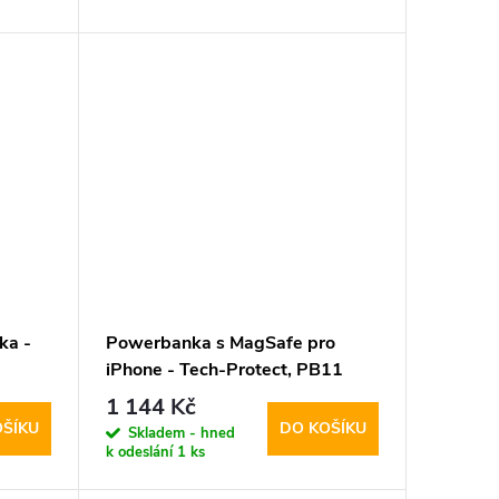
ka -
Powerbanka s MagSafe pro
iPhone - Tech-Protect, PB11
h
LifeMag 10000mAh Lilac
1 144 Kč
OŠÍKU
DO KOŠÍKU
Skladem - hned
k odeslání
1 ks