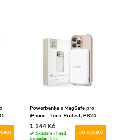
o
Powerbanka s MagSafe pro
31
iPhone - Tech-Protect, PB24
LifeMag QI2 10000mAh White
1 144 Kč
OŠÍKU
DO KOŠÍKU
Skladem - hned
k odeslání
1 ks