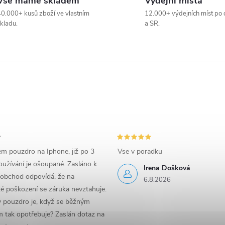
Vše máme skladem
Výdejní místa
0.000+ kusů zboží ve vlastním
12.000+ výdejních míst po 
kladu.
a SR.
em pouzdro na Iphone, již po 3
Vse v poradku
užívání je ošoupané. Zasláno k
Irena Došková
 obchod odpovídá, že na
6.8.2026
é poškození se záruka nevztahuje.
y pouzdro je, když se běžným
 tak opotřebuje? Zaslán dotaz na