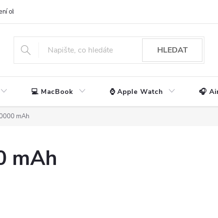
ení obchodu
📃 Obchodní podmínky
🔒 Ochrana os. údajů
📞 Ko
HLEDAT
💻 MacBook
⌚ Apple Watch
🎧 Ai
10000 mAh
0 mAh