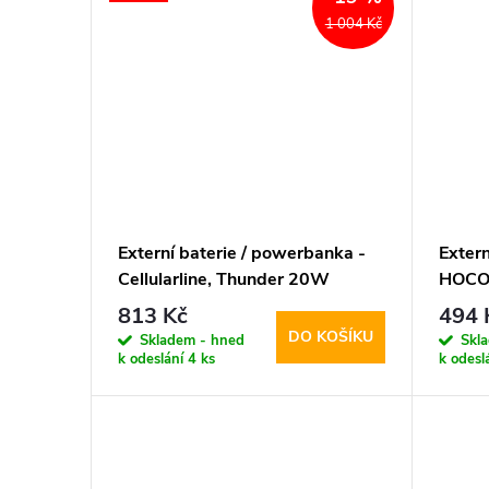
1 004 Kč
Externí baterie / powerbanka -
Extern
Cellularline, Thunder 20W
HOCO,
10000mAh Black
Black
813 Kč
494 
DO KOŠÍKU
Skladem - hned
Skl
k odeslání
4 ks
k odesl