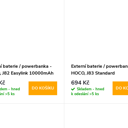
í baterie / powerbanka -
Externí baterie / powerban
 J82 Easylink 10000mAh
HOCO, J83 Standard
PD20W+QC3.0 10000mA
Kč
694 Kč
Gray
DO KOŠÍKU
DO K
adem - hned
Skladem - hned
ání
>5 ks
k odeslání
>5 ks