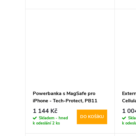
d
t
u
ů
k
t
ů
Powerbanka s MagSafe pro
Extern
iPhone - Tech-Protect, PB11
Cellu
LifeMag 10000mAh Blue
1000
1 144 Kč
1 00
DO KOŠÍKU
Skladem - hned
Skl
k odeslání
2 ks
k odesl