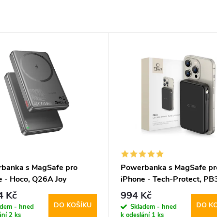
banka s MagSafe pro
Powerbanka s MagSafe pr
e - Hoco, Q26A Joy
iPhone - Tech-Protect, PB
W 10000mAh Metal Gray
LifeMag 10000mAh Black
4 Kč
994 Kč
DO KOŠÍKU
DO K
adem - hned
Skladem - hned
ání
2 ks
k odeslání
1 ks