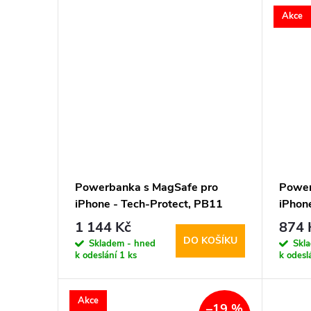
Akce
Powerbanka s MagSafe pro
Power
iPhone - Tech-Protect, PB11
iPhon
LifeMag 10000mAh Titanium
LifeM
1 144 Kč
874 
DO KOŠÍKU
Skladem - hned
Skl
k odeslání
1 ks
k odesl
Akce
–19 %