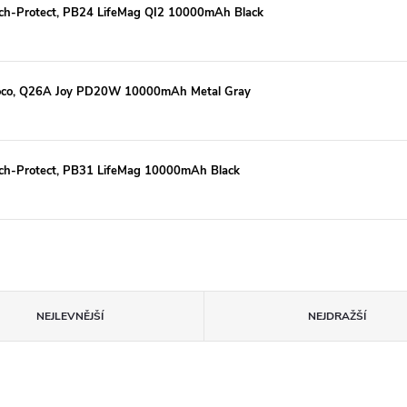
ch-Protect, PB24 LifeMag QI2 10000mAh Black
Hoco, Q26A Joy PD20W 10000mAh Metal Gray
ech-Protect, PB31 LifeMag 10000mAh Black
NEJLEVNĚJŠÍ
NEJDRAŽŠÍ