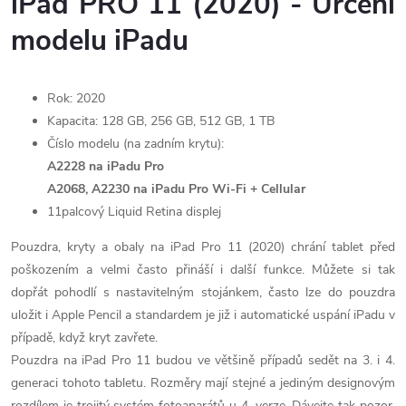
v
iPad PRO 11 (2020) - Určení
l
modelu iPadu
á
Rok: 2020
d
Kapacita: 128 GB, 256 GB, 512 GB, 1 TB
a
Číslo modelu (na zadním krytu):
A2228 na iPadu Pro
c
A2068, A2230 na iPadu Pro Wi-Fi + Cellular
í
11palcový Liquid Retina displej
p
Pouzdra, kryty a obaly na iPad Pro 11 (2020) chrání tablet před
poškozením a velmi často přináší i další funkce. Můžete si tak
r
dopřát pohodlí s nastavitelným stojánkem, často lze do pouzdra
uložit i Apple Pencil a standardem je již i automatické uspání iPadu v
v
případě, když kryt zavřete.
k
Pouzdra na iPad Pro 11 budou ve většině případů sedět na 3. i 4.
generaci tohoto tabletu. Rozměry mají stejné a jediným designovým
y
rozdílem je trojitý systém fotoaparátů u 4. verze. Dávejte tak pozor,