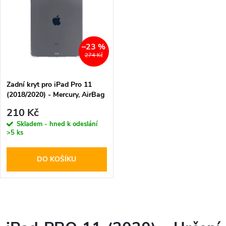
k
k
t
t
–23 %
ů
274 Kč
ů
Zadní kryt pro iPad Pro 11
(2018/2020) - Mercury, AirBag
Clear
210 Kč
Skladem - hned k odeslání
>5 ks
DO KOŠÍKU
O