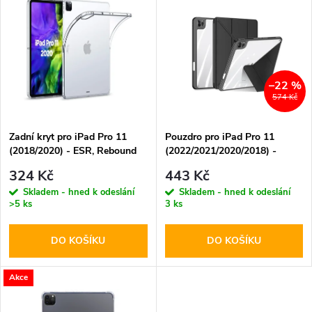
z
ý
Abecedně
e
p
n
i
–22 %
574 Kč
í
s
p
Zadní kryt pro iPad Pro 11
Pouzdro pro iPad Pro 11
(2018/2020) - ESR, Rebound
(2022/2021/2020/2018) -
p
Shell
DuxDucis, Magi Black
r
324 Kč
443 Kč
r
Skladem - hned k odeslání
Skladem - hned k odeslání
>5 ks
3 ks
o
o
DO KOŠÍKU
DO KOŠÍKU
d
d
u
Akce
u