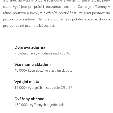
Stojánek na iPad Pro 11 je rozhodně skvělým příslušenstvím, který
často využijete při práci i konzumaci obsahu. Často je přítomný v
rámci pouzdra a rychlým složením přední části lze iPad postavit do
pozoru pro sledování filmů i vodorovnější polohy, která je vhodná
pro pohodlné psaní na klávesnici.
Doprava zdarma
Pro objednávky v hodnotě nad 700 Kč.
Vše máme skladem
40.000+ kusů zboží ve vlastním skladu.
Výdejní místa
12.000+ výdejních míst po celé ČR a SR.
Ověřený obchod
450.000+ vyřízených objednávek.