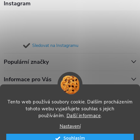
Instagram
Sledovat na Instagramu
Populární značky
Informace pro Vás
Blog
Tento web používá soubory cookie. Dalším procházením
tohoto webu vyjadřujete souhlas s jejich
používáním.
Další informace
.
Copyright 2026
iPouzdro.cz
. Všechna práva vyhrazena.
Upravit
Nastavení
nastavení cookies
Souhlasím
Vytvořil Shoptet