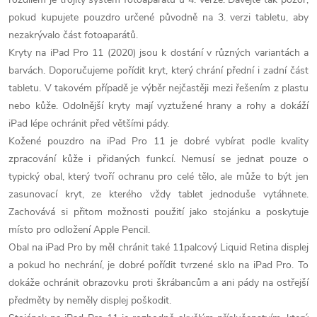
v
pokud kupujete pouzdro určené původně na 3. verzi tabletu, aby
nezakrývalo část fotoaparátů.
ý
Kryty na iPad Pro 11 (2020) jsou k dostání v různých variantách a
barvách. Doporučujeme pořídit kryt, který chrání přední i zadní část
p
tabletu. V takovém případě je výběr nejčastěji mezi řešením z plastu
i
nebo kůže. Odolnější kryty mají vyztužené hrany a rohy a dokáží
iPad lépe ochránit před většími pády.
s
Kožené pouzdro na iPad Pro 11 je dobré vybírat podle kvality
u
zpracování kůže i přidaných funkcí. Nemusí se jednat pouze o
typický obal, který tvoří ochranu pro celé tělo, ale může to být jen
zasunovací kryt, ze kterého vždy tablet jednoduše vytáhnete.
Zachovává si přitom možnosti použití jako stojánku a poskytuje
místo pro odložení Apple Pencil.
Obal na iPad Pro by měl chránit také 11palcový Liquid Retina displej
a pokud ho nechrání, je dobré pořídit tvrzené sklo na iPad Pro. To
dokáže ochránit obrazovku proti škrábancům a ani pády na ostřejší
předměty by neměly displej poškodit.