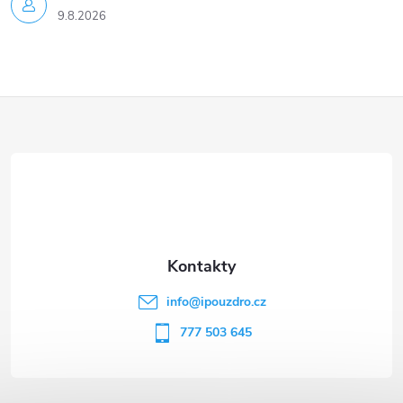
9.8.2026
Z
á
p
a
t
info
@
ipouzdro.cz
í
777 503 645