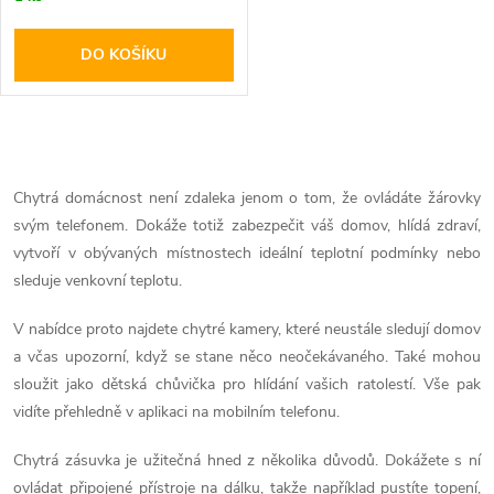
o
o
DO KOŠÍKU
d
d
u
u
O
k
k
v
Chytrá domácnost není zdaleka jenom o tom, že ovládáte žárovky
t
svým telefonem. Dokáže totiž zabezpečit váš domov, hlídá zdraví,
l
t
vytvoří v obývaných místnostech ideální teplotní podmínky nebo
ů
á
sleduje venkovní teplotu.
ů
d
V nabídce proto najdete chytré kamery, které neustále sledují domov
a včas upozorní, když se stane něco neočekávaného. Také mohou
a
sloužit jako dětská chůvička pro hlídání vašich ratolestí. Vše pak
vidíte přehledně v aplikaci na mobilním telefonu.
c
í
Chytrá zásuvka je užitečná hned z několika důvodů. Dokážete s ní
ovládat připojené přístroje na dálku, takže například pustíte topení,