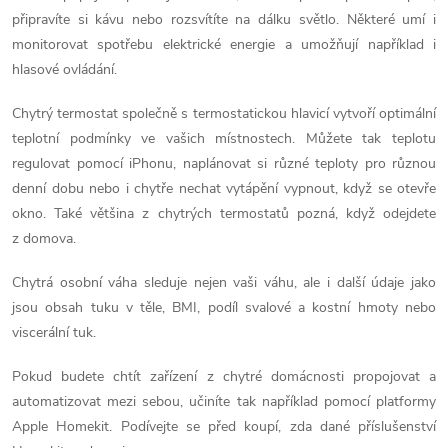
p
připravíte si kávu nebo rozsvítíte na dálku světlo. Některé umí i
monitorovat spotřebu elektrické energie a umožňují například i
r
hlasové ovládání.
v
Chytrý termostat společně s termostatickou hlavicí vytvoří optimální
k
teplotní podmínky ve vašich místnostech. Můžete tak teplotu
regulovat pomocí iPhonu, naplánovat si různé teploty pro různou
y
denní dobu nebo i chytře nechat vytápění vypnout, když se otevře
v
okno. Také většina z chytrých termostatů pozná, když odejdete
z domova.
ý
Chytrá osobní váha sleduje nejen vaši váhu, ale i další údaje jako
p
jsou obsah tuku v těle, BMI, podíl svalové a kostní hmoty nebo
i
viscerální tuk.
s
Pokud budete chtít zařízení z chytré domácnosti propojovat a
automatizovat mezi sebou, učiníte tak například pomocí platformy
u
Apple Homekit. Podívejte se před koupí, zda dané příslušenství