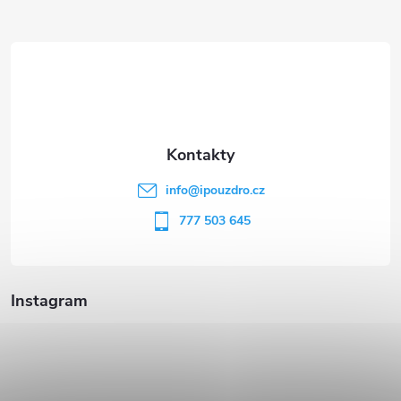
Z
á
p
a
t
info
@
ipouzdro.cz
í
777 503 645
Instagram