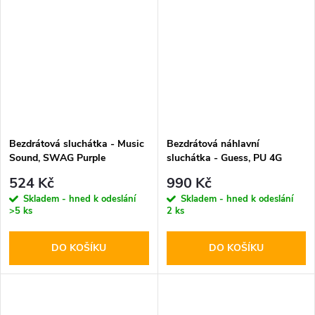
Bezdrátová sluchátka - Music
Bezdrátová náhlavní
Sound, SWAG Purple
sluchátka - Guess, PU 4G
Triangle Logo Black
524 Kč
990 Kč
Skladem - hned k odeslání
Skladem - hned k odeslání
>5 ks
2 ks
DO KOŠÍKU
DO KOŠÍKU