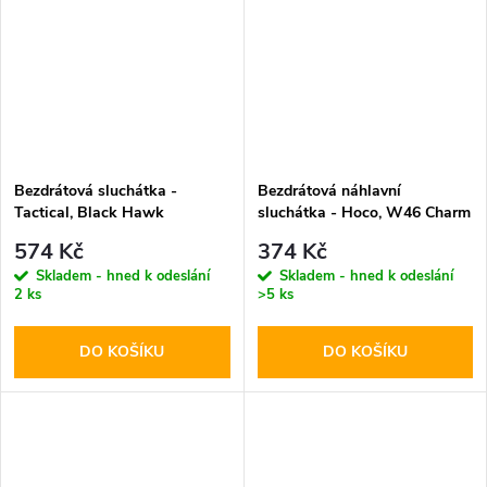
Bezdrátová sluchátka -
Bezdrátová náhlavní
Tactical, Black Hawk
sluchátka - Hoco, W46 Charm
StrikePods
Black
574 Kč
374 Kč
Skladem - hned k odeslání
Skladem - hned k odeslání
2 ks
>5 ks
DO KOŠÍKU
DO KOŠÍKU