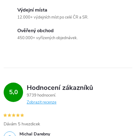
k
Výdejní místa
12.000+ výdejních míst po celé ČR a SR.
y
v
Ověřený obchod
450.000+ vyřízených objednávek.
ý
p
i
s
Hodnocení zákazníků
u
5,0
9739 hodnocení
Zobrazit recenze
Dávám 5 hvezdicek
Michal Darebny