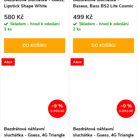
Lipstick Shape White
Baseus, Bass BS2 Lite Cosmic
Black
580 Kč
499 Kč
Skladem - hned k odeslání
Skladem - hned k odeslání
1 ks
2 ks
DO KOŠÍKU
DO KOŠÍKU
Akce
Akce
–9 %
–9 %
1 391 Kč
1 391 Kč
Bezdrátová náhlavní
Bezdrátová náhlavní
sluchátka - Guess, 4G Triangle
sluchátka - Guess, 4G Triangle