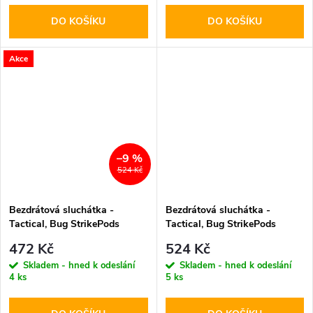
DO KOŠÍKU
DO KOŠÍKU
Akce
–9 %
524 Kč
Bezdrátová sluchátka -
Bezdrátová sluchátka -
Tactical, Bug StrikePods
Tactical, Bug StrikePods
Arctic
CrudeOil
472 Kč
524 Kč
Skladem - hned k odeslání
Skladem - hned k odeslání
4 ks
5 ks