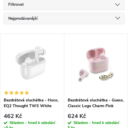
Filtrovat
Ř
Nejprodávanější
a
Nejlevnější
V
Nejdražší
z
ý
Abecedně
e
p
n
i
í
s
p
Bezdrátová sluchátka - Hoco,
Bezdrátová sluchátka - Guess,
EQ2 Thought TWS White
Classic Logo Charm Pink
p
r
462 Kč
624 Kč
r
Skladem - hned k odeslání
Skladem - hned k odeslání
>5 ks
5 ks