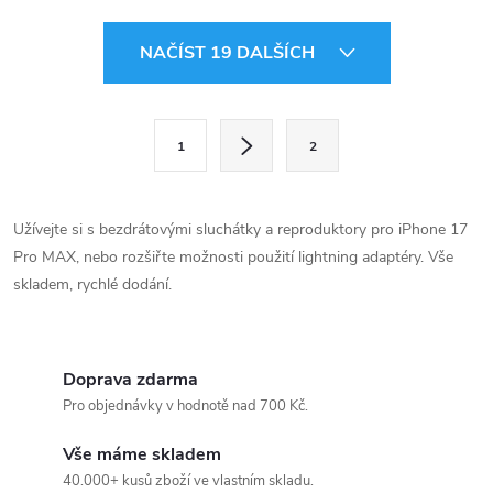
O
NAČÍST 19 DALŠÍCH
v
l
S
1
2
t
á
r
d
á
Užívejte si s bezdrátovými sluchátky a reproduktory pro iPhone 17
a
n
Pro MAX, nebo rozšiřte možnosti použití lightning adaptéry. Vše
k
skladem, rychlé dodání.
c
o
í
v
á
Doprava zdarma
p
n
Pro objednávky v hodnotě nad 700 Kč.
r
í
Vše máme skladem
v
40.000+ kusů zboží ve vlastním skladu.