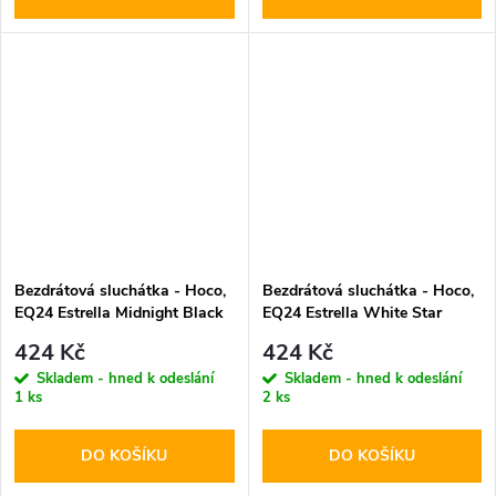
Bezdrátová sluchátka - Hoco,
Bezdrátová sluchátka - Hoco,
EQ24 Estrella Midnight Black
EQ24 Estrella White Star
424 Kč
424 Kč
Skladem - hned k odeslání
Skladem - hned k odeslání
1 ks
2 ks
DO KOŠÍKU
DO KOŠÍKU