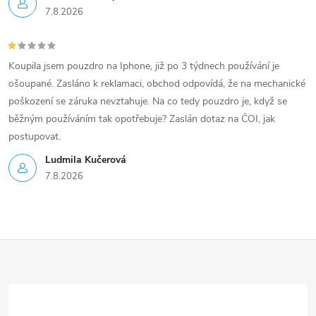
7.8.2026
Koupila jsem pouzdro na Iphone, již po 3 týdnech používání je
ošoupané. Zasláno k reklamaci, obchod odpovídá, že na mechanické
poškození se záruka nevztahuje. Na co tedy pouzdro je, když se
běžným používáním tak opotřebuje? Zaslán dotaz na ČOI, jak
postupovat.
Ludmila Kučerová
7.8.2026
Z
á