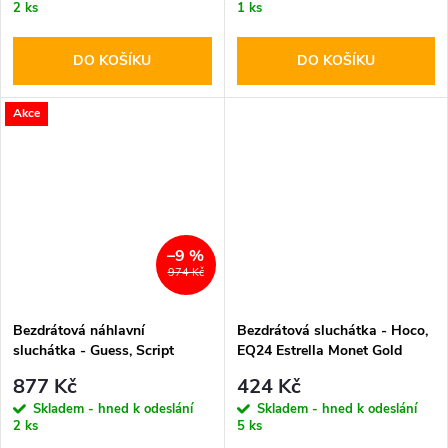
2 ks
1 ks
DO KOŠÍKU
DO KOŠÍKU
Akce
–9 %
974 Kč
Bezdrátová náhlavní
Bezdrátová sluchátka - Hoco,
sluchátka - Guess, Script
EQ24 Estrella Monet Gold
Metal Logo Black
877 Kč
424 Kč
Skladem - hned k odeslání
Skladem - hned k odeslání
2 ks
5 ks