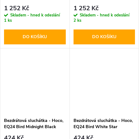
Logo ENC Black
Logo ENC Brown
1 252 Kč
1 252 Kč
Skladem - hned k odeslání
Skladem - hned k odeslání
1 ks
2 ks
DO KOŠÍKU
DO KOŠÍKU
Bezdrátová sluchátka - Hoco,
Bezdrátová sluchátka - Hoco,
EQ24 Bird Midnight Black
EQ24 Bird White Star
424 Kč
424 Kč