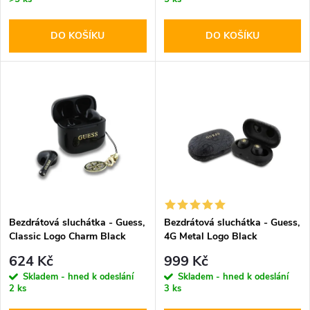
o
o
DO KOŠÍKU
DO KOŠÍKU
d
d
u
u
k
k
t
t
ů
ů
Bezdrátová sluchátka - Guess,
Bezdrátová sluchátka - Guess,
Classic Logo Charm Black
4G Metal Logo Black
624 Kč
999 Kč
Skladem - hned k odeslání
Skladem - hned k odeslání
2 ks
3 ks