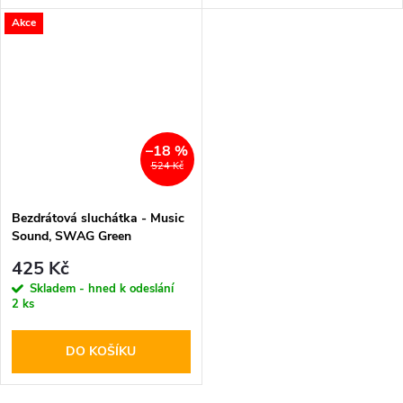
Akce
–18 %
524 Kč
Bezdrátová sluchátka - Music
Sound, SWAG Green
425 Kč
Skladem - hned k odeslání
2 ks
DO KOŠÍKU