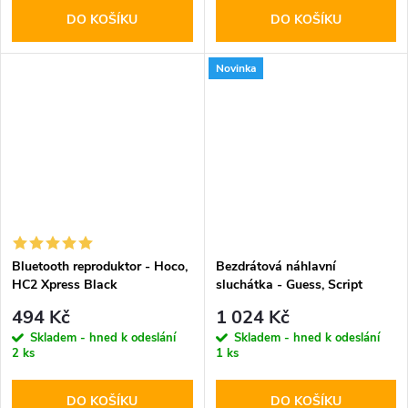
DO KOŠÍKU
DO KOŠÍKU
Novinka
Bluetooth reproduktor - Hoco,
Bezdrátová náhlavní
HC2 Xpress Black
sluchátka - Guess, Script
Metal Logo ENC White
494 Kč
1 024 Kč
Skladem - hned k odeslání
Skladem - hned k odeslání
2 ks
1 ks
DO KOŠÍKU
DO KOŠÍKU