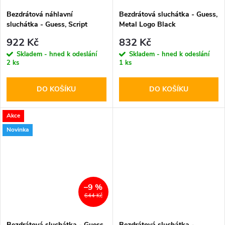
Bezdrátová náhlavní
Bezdrátová sluchátka - Guess,
sluchátka - Guess, Script
Metal Logo Black
Metal Logo ENC Orange
922 Kč
832 Kč
Skladem - hned k odeslání
Skladem - hned k odeslání
2 ks
1 ks
DO KOŠÍKU
DO KOŠÍKU
Akce
Novinka
–9 %
644 Kč
Bezdrátová sluchátka - Guess,
Bezdrátová sluchátka -