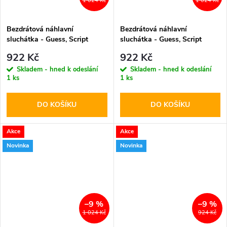
1 024 Kč
1 024 Kč
Bezdrátová náhlavní
Bezdrátová náhlavní
sluchátka - Guess, Script
sluchátka - Guess, Script
Metal Logo ENC Pink
Metal Logo ENC Black
922 Kč
922 Kč
Skladem - hned k odeslání
Skladem - hned k odeslání
1 ks
1 ks
DO KOŠÍKU
DO KOŠÍKU
Akce
Akce
Novinka
Novinka
–9 %
–9 %
1 024 Kč
924 Kč