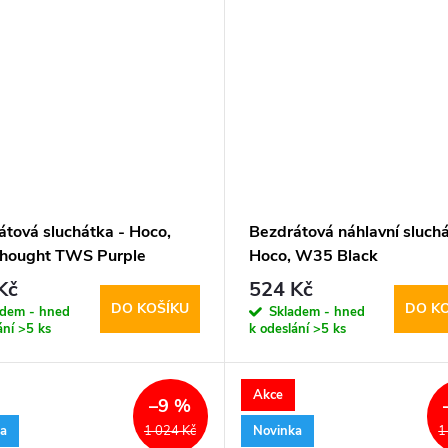
átová sluchátka - Hoco,
Bezdrátová náhlavní sluchá
hought TWS Purple
Hoco, W35 Black
Kč
524 Kč
DO KOŠÍKU
DO K
adem - hned
Skladem - hned
ání
>5 ks
k odeslání
>5 ks
Akce
–9 %
ka
Novinka
1 024 Kč
1