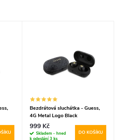
ess,
Bezdrátová sluchátka - Guess,
4G Metal Logo Black
999 Kč
OŠÍKU
DO KOŠÍKU
Skladem - hned
k odeslání
3 ks