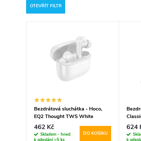
OTEVŘÍT FILTR
e
V
n
ý
í
p
p
i
r
s
o
p
d
Bezdrátová sluchátka - Hoco,
Bezdr
EQ2 Thought TWS White
Class
r
u
462 Kč
624 
DO KOŠÍKU
o
Skladem - hned
Skl
k
k odeslání
>5 ks
k odesl