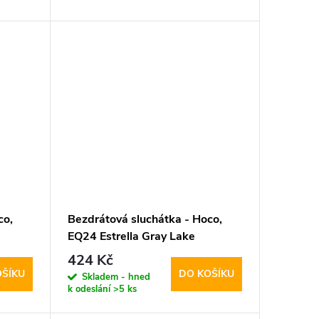
co,
Bezdrátová sluchátka - Hoco,
EQ24 Estrella Gray Lake
424 Kč
OŠÍKU
DO KOŠÍKU
Skladem - hned
k odeslání
>5 ks