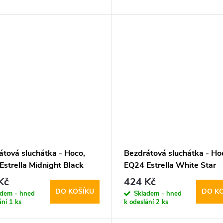
átová sluchátka - Hoco,
Bezdrátová sluchátka - Ho
Estrella Midnight Black
EQ24 Estrella White Star
Kč
424 Kč
DO KOŠÍKU
DO K
adem - hned
Skladem - hned
ání
1 ks
k odeslání
2 ks