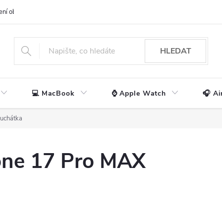
ení obchodu
📃 Obchodní podmínky
🔒 Ochrana os. údajů
📞 Ko
HLEDAT
💻 MacBook
⌚ Apple Watch
🎧 Ai
luchátka
one 17 Pro MAX