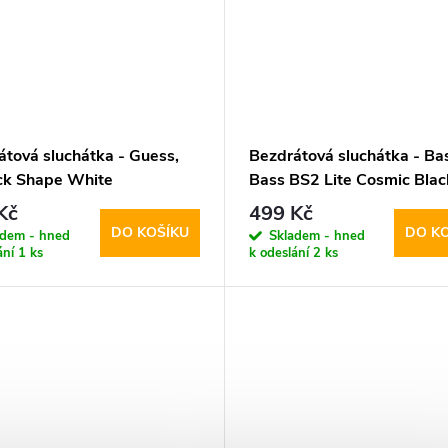
átová sluchátka - Guess,
Bezdrátová sluchátka - Ba
ick Shape White
Bass BS2 Lite Cosmic Blac
Kč
499 Kč
DO KOŠÍKU
DO K
adem - hned
Skladem - hned
ání
1 ks
k odeslání
2 ks