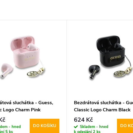
átová sluchátka - Guess,
Bezdrátová sluchátka - Gu
ic Logo Charm Pink
Classic Logo Charm Black
Kč
624 Kč
DO KOŠÍKU
DO K
adem - hned
Skladem - hned
ání
5 ks
k odeslání
2 ks