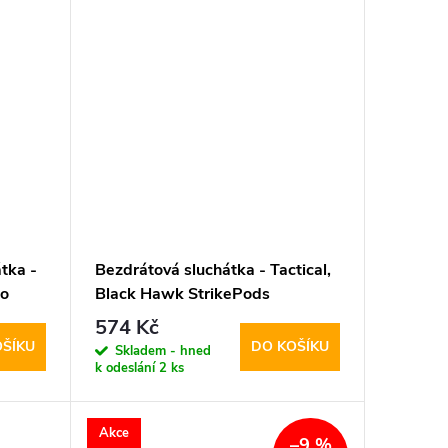
tka -
Bezdrátová sluchátka - Tactical,
go
Black Hawk StrikePods
574 Kč
OŠÍKU
DO KOŠÍKU
Skladem - hned
k odeslání
2 ks
Akce
–9 %