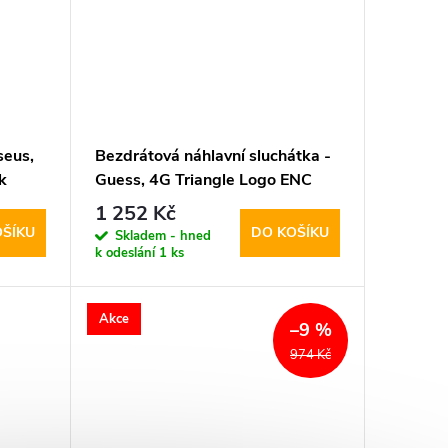
seus,
Bezdrátová náhlavní sluchátka -
k
Guess, 4G Triangle Logo ENC
Black
1 252 Kč
OŠÍKU
DO KOŠÍKU
Skladem - hned
k odeslání
1 ks
Akce
–9 %
974 Kč