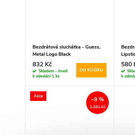
Bezdrátová sluchátka - Guess,
Bezdr
Metal Logo Black
Lipst
832 Kč
580 
DO KOŠÍKU
Skladem - hned
Skl
k odeslání
1 ks
k odesl
Akce
–9 %
1 391 Kč