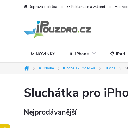
Přejít
🚚 Doprava a platba
↩️ Reklamace a vrácení
Hodnoc
na
obsah
✨ NOVINKY
📱 iPhone
📋 iPad
📱 iPhone
iPhone 17 Pro MAX
Hudba
S
Domů
Sluchátka pro iPh
Nejprodávanější