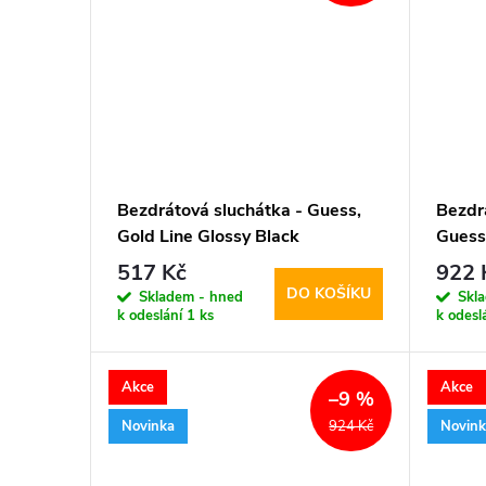
Bezdrátová sluchátka - Guess,
Bezdrá
Gold Line Glossy Black
Guess
Pink
517 Kč
922 
DO KOŠÍKU
Skladem - hned
Skl
k odeslání
1 ks
k odesl
Akce
Akce
–9 %
Novinka
Novin
924 Kč