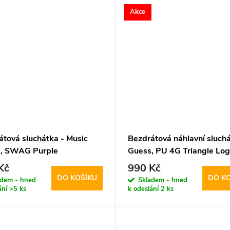
Akce
átová sluchátka - Music
Bezdrátová náhlavní sluchá
, SWAG Purple
Guess, PU 4G Triangle Lo
Black
Kč
990 Kč
DO KOŠÍKU
DO K
adem - hned
Skladem - hned
ání
>5 ks
k odeslání
2 ks