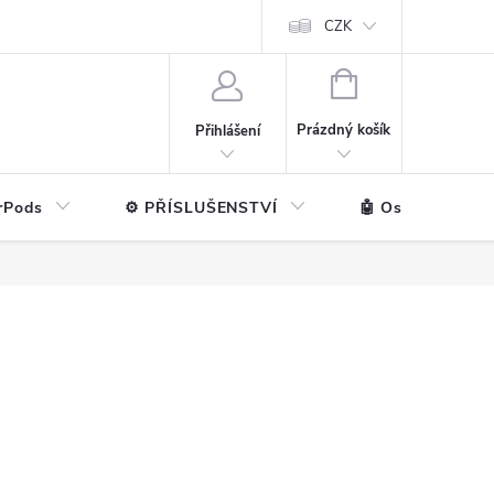
ntakt
💼 Pro firmy
CZK
NÁKUPNÍ
KOŠÍK
Prázdný košík
Přihlášení
rPods
⚙️ PŘÍSLUŠENSTVÍ
🤖 Ostatní značk