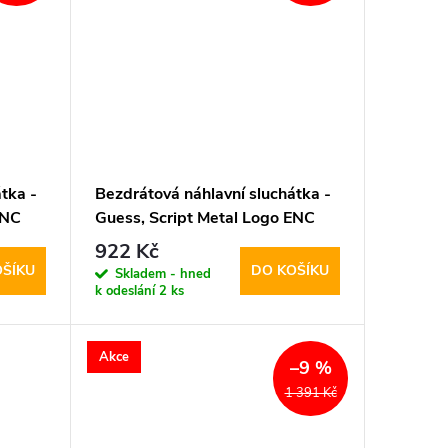
tka -
Bezdrátová náhlavní sluchátka -
ENC
Guess, Script Metal Logo ENC
Orange
922 Kč
OŠÍKU
DO KOŠÍKU
Skladem - hned
k odeslání
2 ks
Akce
–9 %
1 391 Kč