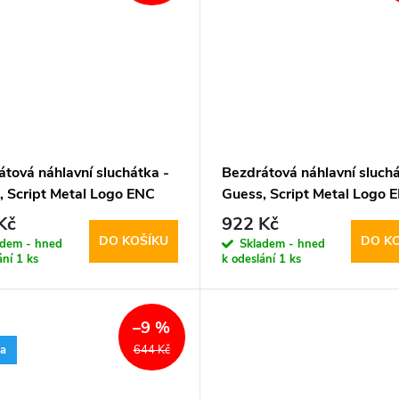
tová náhlavní sluchátka -
Bezdrátová náhlavní sluchá
, Script Metal Logo ENC
Guess, Script Metal Logo 
Black
Kč
922 Kč
DO KOŠÍKU
DO K
adem - hned
Skladem - hned
ání
1 ks
k odeslání
1 ks
–9 %
ka
644 Kč