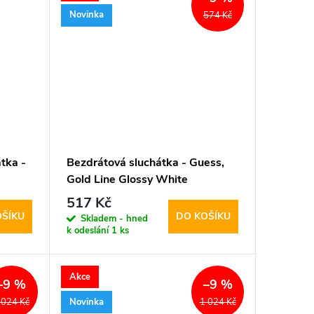
Novinka
574 Kč
tka -
Bezdrátová sluchátka - Guess,
Gold Line Glossy White
517 Kč
OŠÍKU
DO KOŠÍKU
Skladem - hned
k odeslání
1 ks
Akce
–9 %
–9 %
Novinka
 024 Kč
1 024 Kč