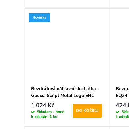
d
t
Novinka
u
ů
k
t
ů
Bezdrátová náhlavní sluchátka -
Bezdr
Guess, Script Metal Logo ENC
EQ24 
White
1 024 Kč
424 
DO KOŠÍKU
Skladem - hned
Skl
k odeslání
1 ks
k odesl