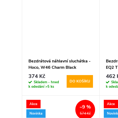
Bezdrátová náhlavní sluchátka -
Bezdr
Hoco, W46 Charm Black
EQ2 T
374 Kč
462 
DO KOŠÍKU
Skladem - hned
Skl
k odeslání
>5 ks
k odesl
Akce
Akce
–9 %
Novinka
Novin
574 Kč