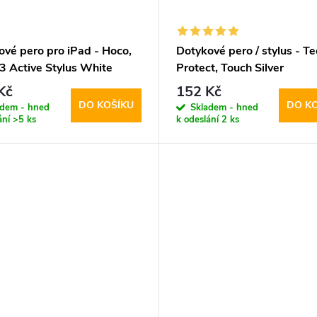
ové pero pro iPad - Hoco,
Dotykové pero / stylus - Te
 Active Stylus White
Protect, Touch Silver
Kč
152 Kč
DO KOŠÍKU
DO K
adem - hned
Skladem - hned
ání
>5 ks
k odeslání
2 ks