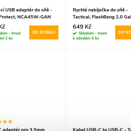
cí USB adaptér do sítě -
Rychlá nabíječka do sítě -
-Protect, NCA45W-GAN
Tactical, FlashBang 2.0 G
W/QC3.0 White + USB-C
65W White
Kč
649 Kč
DO KOŠÍKU
DO K
adem - hned
Skladem - hned
ání
2 ks
k odeslání
4 ks
 adaptér pro 3,5mm
Kabel USB-C to USB-C - T