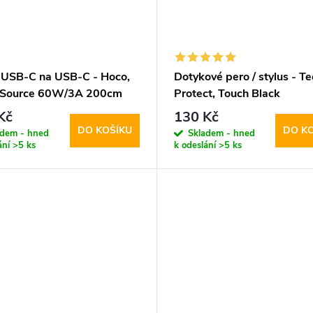
 USB-C na USB-C - Hoco,
Dotykové pero / stylus - Te
 Source 60W/3A 200cm
Protect, Touch Black
e
Kč
130 Kč
DO KOŠÍKU
DO K
adem - hned
Skladem - hned
ání
>5 ks
k odeslání
>5 ks