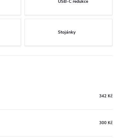
USB-C redukce
Stojánky
342 Kč
300 Kč