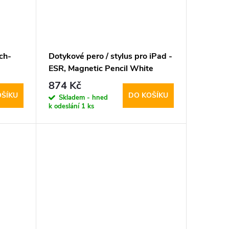
ch-
Dotykové pero / stylus pro iPad -
ESR, Magnetic Pencil White
874 Kč
OŠÍKU
DO KOŠÍKU
Skladem - hned
k odeslání
1 ks