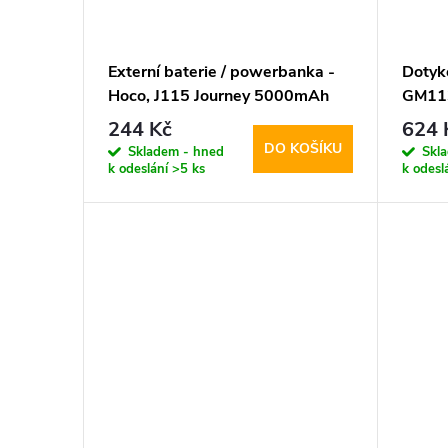
Externí baterie / powerbanka -
Dotyk
Hoco, J115 Journey 5000mAh
GM113
Black
244 Kč
624 
DO KOŠÍKU
Skladem - hned
Skl
k odeslání
>5 ks
k odesl