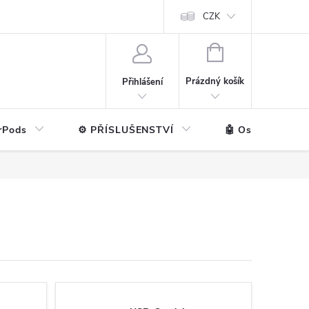
ntakt
💼 Pro firmy
CZK
NÁKUPNÍ
KOŠÍK
Prázdný košík
Přihlášení
rPods
⚙️ PŘÍSLUŠENSTVÍ
🤖 Ostatní značk