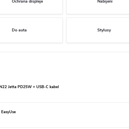
Ochrana displeje
Nabíjení
Do auta
Stylusy
o, N22 Jetta PD25W + USB-C kabel
4 EasyUse