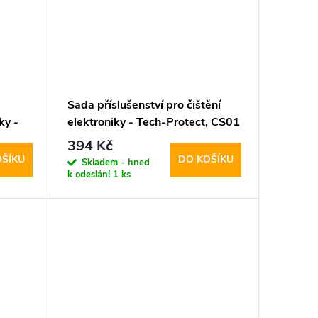
Sada příslušenství pro čištění
ky -
elektroniky - Tech-Protect, CS01
ray
Cleaner Set
394 Kč
OŠÍKU
DO KOŠÍKU
Skladem - hned
k odeslání
1 ks