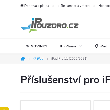
Přejít
🚚 Doprava a platba
↩️ Reklamace a vrácení
Hodnoc
na
obsah
✨ NOVINKY
📱 iPhone
📋 iPad
📋 iPad
iPad Pro 11 (2022/2021)
Domů
Příslušenství pro 