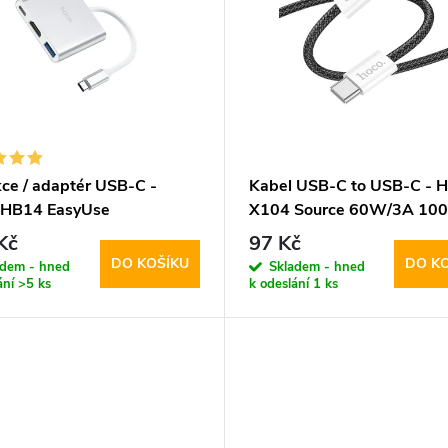
ce / adaptér USB-C -
Kabel USB-C to USB-C - H
 HB14 EasyUse
X104 Source 60W/3A 10
Black
Kč
97 Kč
DO KOŠÍKU
DO K
adem - hned
Skladem - hned
ání
>5 ks
k odeslání
1 ks