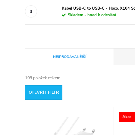
Kabel USB-C to USB-C - Hoco, X104 S
Skladem - hned k odeslání
Ř
NEJPRODÁVANĚJŠÍ
a
109
položek celkem
z
OTEVŘÍT FILTR
e
V
n
Akce
ý
í