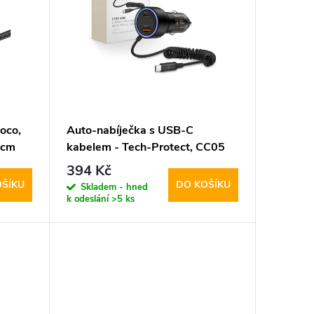
oco,
Auto-nabíječka s USB-C
0cm
kabelem - Tech-Protect, CC05
2-port PD60W
394 Kč
OŠÍKU
DO KOŠÍKU
Skladem - hned
k odeslání
>5 ks