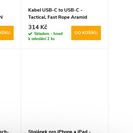
Kabel USB-C to USB-C -
aN
Tactical, Fast Rope Aramid
100cm
314 Kč
OŠÍKU
DO KOŠÍKU
Skladem - hned
k odeslání
2 ks
ech-
Stojánek pro iPhone a iPad -