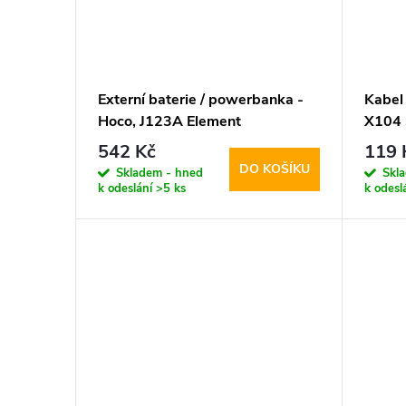
Externí baterie / powerbanka -
Kabel
Hoco, J123A Element
X104
20000mAh Black
Whit
542 Kč
119 
DO KOŠÍKU
Skladem - hned
Skl
k odeslání
>5 ks
k odesl