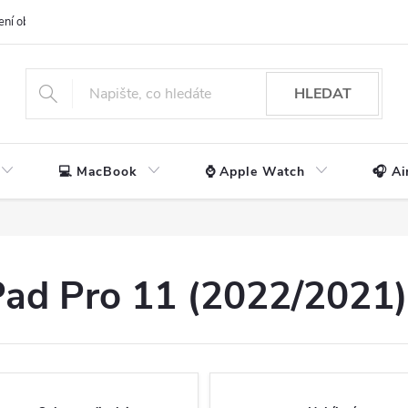
ení obchodu
📃 Obchodní podmínky
🔒 Ochrana os. údajů
📞 Ko
HLEDAT
💻 MacBook
⌚ Apple Watch
🎧 Ai
iPad Pro 11 (2022/2021)