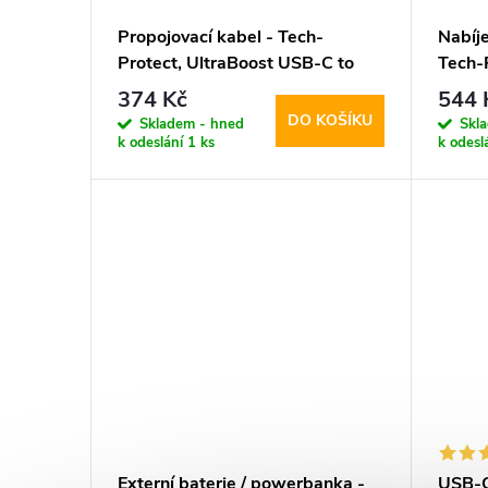
Propojovací kabel - Tech-
Nabíje
Protect, UltraBoost USB-C to
Tech
HDMI
PD45
374 Kč
544 
kabel
DO KOŠÍKU
Skladem - hned
Skl
k odeslání
1 ks
k odesl
Externí baterie / powerbanka -
USB-C