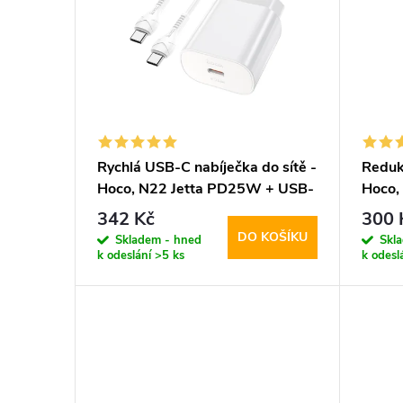
p
p
i
r
s
o
p
d
Rychlá USB-C nabíječka do sítě -
Reduk
Hoco, N22 Jetta PD25W + USB-
Hoco,
r
u
C kabel
342 Kč
300 
DO KOŠÍKU
o
Skladem - hned
Skl
k
k odeslání
>5 ks
k odesl
d
t
u
ů
k