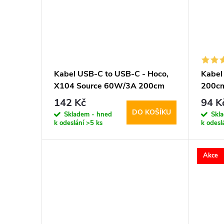
t
ů
Kabel USB-C to USB-C - Hoco,
Kabel
X104 Source 60W/3A 200cm
200c
Black
142 Kč
94 K
DO KOŠÍKU
Skladem - hned
Skl
k odeslání
>5 ks
k odesl
Akce