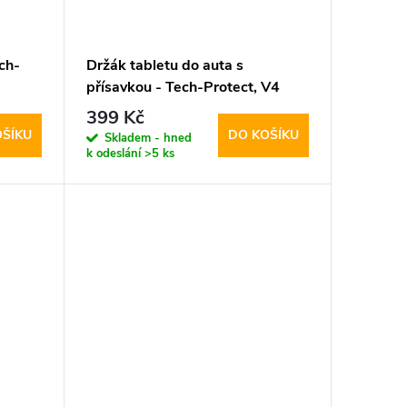
ch-
Držák tabletu do auta s
přísavkou - Tech-Protect, V4
Windshield & Dashboard
399 Kč
OŠÍKU
DO KOŠÍKU
Skladem - hned
k odeslání
>5 ks