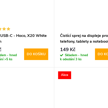
 USB-C - Hoco, X20 White
Čistící sprej na displeje pro
m
telefony, tablety a noteboo
Tech-Protect, Cleaning Sp
č
149 Kč
200ml
DO KOŠÍKU
DO K
adem - hned
Skladem - hned
ání
>5 ks
k odeslání
3 ks
Akce