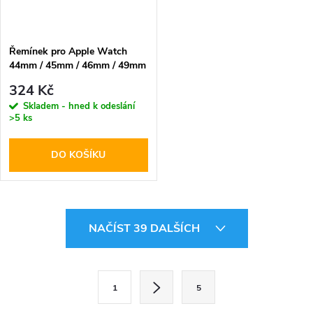
Řemínek pro Apple Watch
44mm / 45mm / 46mm / 49mm
- DuxDucis, GS Orange
324 Kč
Skladem - hned k odeslání
>5 ks
DO KOŠÍKU
O
NAČÍST 39 DALŠÍCH
v
l
S
1
5
t
á