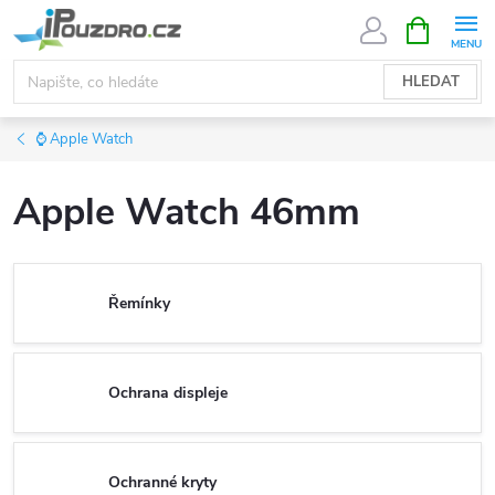
Přejít
NÁKUPNÍ
KOŠÍK
na
obsah
HLEDAT
⌚ Apple Watch
Apple Watch 46mm
Řemínky
Ochrana displeje
Ochranné kryty