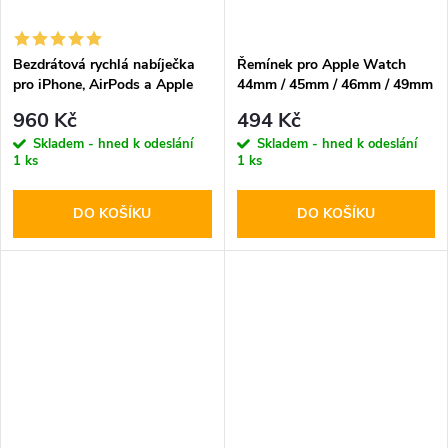
Bezdrátová rychlá nabíječka
Řemínek pro Apple Watch
pro iPhone, AirPods a Apple
44mm / 45mm / 46mm / 49mm
Watch - Tech-Protect, A12
- Tech-Protect, Nylon Elite
960 Kč
494 Kč
MagSafe Wireless Charger
Black
Skladem - hned k odeslání
Skladem - hned k odeslání
Black
1 ks
1 ks
DO KOŠÍKU
DO KOŠÍKU