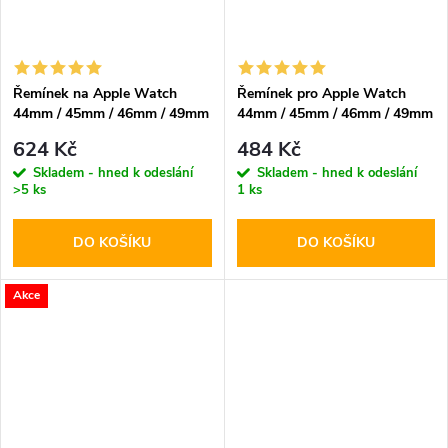
Řemínek na Apple Watch
Řemínek pro Apple Watch
44mm / 45mm / 46mm / 49mm
44mm / 45mm / 46mm / 49mm
- DuxDucis, YA Brown
- Tech-Protect, Nylon Pro
624 Kč
484 Kč
Military Green
Skladem - hned k odeslání
Skladem - hned k odeslání
>5 ks
1 ks
DO KOŠÍKU
DO KOŠÍKU
Akce