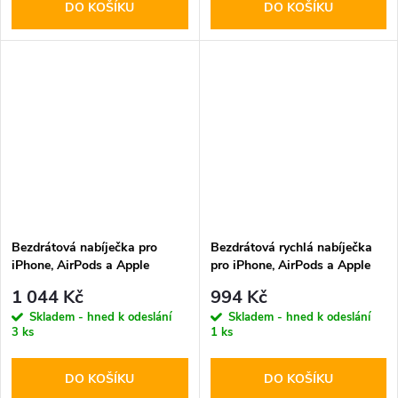
DO KOŠÍKU
DO KOŠÍKU
Bezdrátová nabíječka pro
Bezdrátová rychlá nabíječka
iPhone, AirPods a Apple
pro iPhone, AirPods a Apple
Watch - Tech-Protect, QI15W-
Watch - Tech-Protect, QI15W-
1 044 Kč
994 Kč
A43 MagSafe Pink
A41 MagSafe Wireless
Skladem - hned k odeslání
Skladem - hned k odeslání
Charger White
3 ks
1 ks
DO KOŠÍKU
DO KOŠÍKU