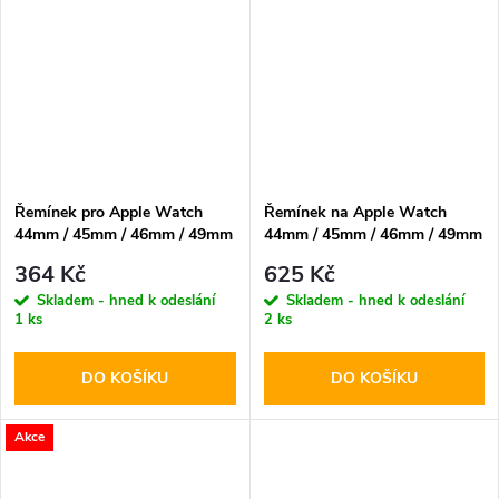
Řemínek pro Apple Watch
Řemínek na Apple Watch
44mm / 45mm / 46mm / 49mm
44mm / 45mm / 46mm / 49mm
- Tech-Protect, Nylonmag Blue
- Tech-Protect, Stainless Line
364 Kč
625 Kč
Titanium
Skladem - hned k odeslání
Skladem - hned k odeslání
1 ks
2 ks
DO KOŠÍKU
DO KOŠÍKU
Akce