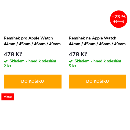
–23 %
624 Kč
Řemínek pro Apple Watch
Řemínek na Apple Watch
44mm / 45mm / 46mm / 49mm
44mm / 45mm / 46mm / 49mm
- Tech-Protect, Nylon Pro
- DuxDucis, Milanese Pro
478 Kč
478 Kč
Black
Black
Skladem - hned k odeslání
Skladem - hned k odeslání
2 ks
5 ks
DO KOŠÍKU
DO KOŠÍKU
Akce