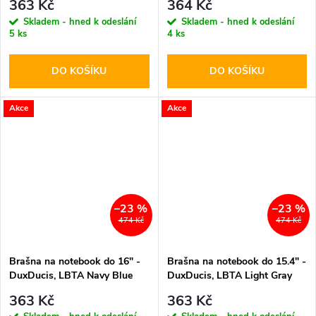
363 Kč
364 Kč
Skladem - hned k odeslání
Skladem - hned k odeslání
5 ks
4 ks
DO KOŠÍKU
DO KOŠÍKU
Akce
Akce
–23 %
–23 %
474 Kč
474 Kč
Brašna na notebook do 16" -
Brašna na notebook do 15.4" -
DuxDucis, LBTA Navy Blue
DuxDucis, LBTA Light Gray
363 Kč
363 Kč