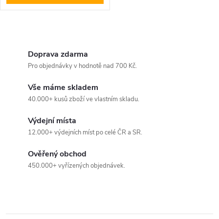
O
v
Doprava zdarma
Pro objednávky v hodnotě nad 700 Kč.
l
Vše máme skladem
á
40.000+ kusů zboží ve vlastním skladu.
d
Výdejní místa
a
12.000+ výdejních míst po celé ČR a SR.
c
Ověřený obchod
450.000+ vyřízených objednávek.
í
p
r