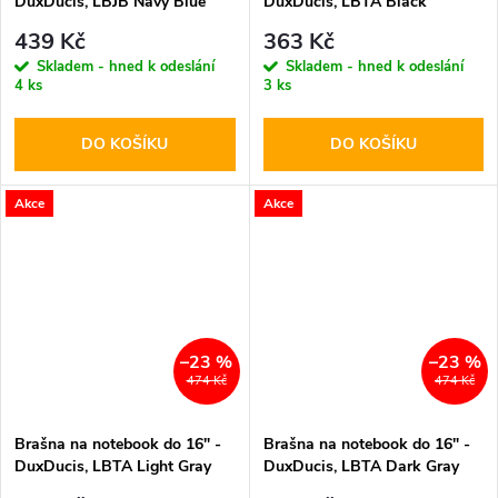
DuxDucis, LBJB Navy Blue
DuxDucis, LBTA Black
439 Kč
363 Kč
Skladem - hned k odeslání
Skladem - hned k odeslání
4 ks
3 ks
DO KOŠÍKU
DO KOŠÍKU
Akce
Akce
–23 %
–23 %
474 Kč
474 Kč
Brašna na notebook do 16" -
Brašna na notebook do 16" -
DuxDucis, LBTA Light Gray
DuxDucis, LBTA Dark Gray