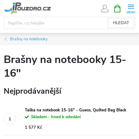
Přejít
NÁKUPNÍ
KOŠÍK
na
obsah
HLEDAT
Brašny na notebooky
Brašny na notebooky 15-
16"
Nejprodávanější
Taška na notebook 15-16" - Guess, Quilted Bag Black
Skladem - hned k odeslání
1 577 Kč