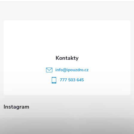
Z
á
p
a
t
info
@
ipouzdro.cz
í
777 503 645
Instagram