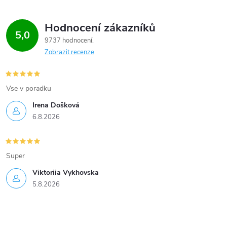
v
Hodnocení zákazníků
k
5,0
9737 hodnocení
y
Zobrazit recenze
v
Vse v poradku
ý
Irena Došková
p
6.8.2026
i
s
Super
u
Viktoriia Vykhovska
5.8.2026