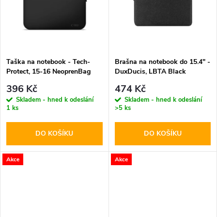
t
t
ů
ů
Taška na notebook - Tech-
Brašna na notebook do 15.4" -
Protect, 15-16 NeoprenBag
DuxDucis, LBTA Black
Black
396 Kč
474 Kč
Skladem - hned k odeslání
Skladem - hned k odeslání
1 ks
>5 ks
DO KOŠÍKU
DO KOŠÍKU
Akce
Akce