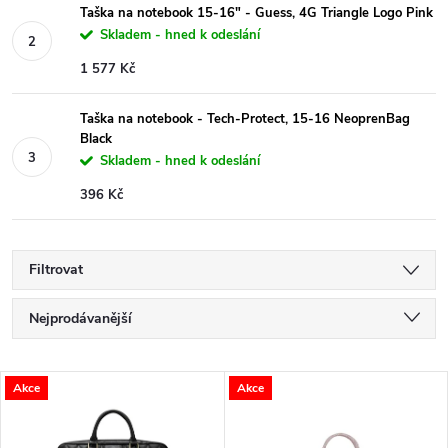
Taška na notebook 15-16" - Guess, 4G Triangle Logo Pink
Skladem - hned k odeslání
1 577 Kč
Taška na notebook - Tech-Protect, 15-16 NeoprenBag
Black
Skladem - hned k odeslání
396 Kč
Filtrovat
Ř
Nejprodávanější
a
Nejlevnější
V
Akce
Akce
Nejdražší
z
ý
Abecedně