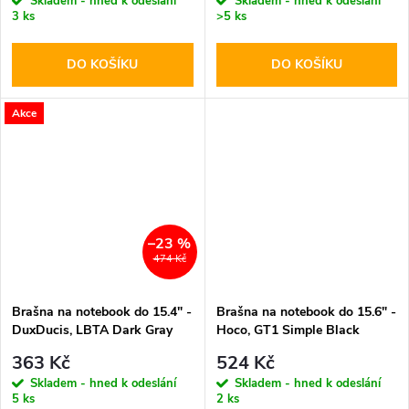
Skladem - hned k odeslání
Skladem - hned k odeslání
3 ks
>5 ks
DO KOŠÍKU
DO KOŠÍKU
Akce
–23 %
474 Kč
Brašna na notebook do 15.4" -
Brašna na notebook do 15.6" -
DuxDucis, LBTA Dark Gray
Hoco, GT1 Simple Black
363 Kč
524 Kč
Skladem - hned k odeslání
Skladem - hned k odeslání
5 ks
2 ks