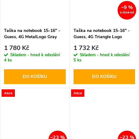
–9 %
1 924 Kč
Taška na notebook 15-16" -
Taška na notebook 15-16" -
Guess, 4G MetalLogo Gray
Guess, 4G Triangle Logo
Brown
1 780 Kč
1 732 Kč
Skladem - hned k odeslání
Skladem - hned k odeslání
4 ks
5 ks
DO KOŠÍKU
DO KOŠÍKU
Akce
Akce
–23 %
–23 %