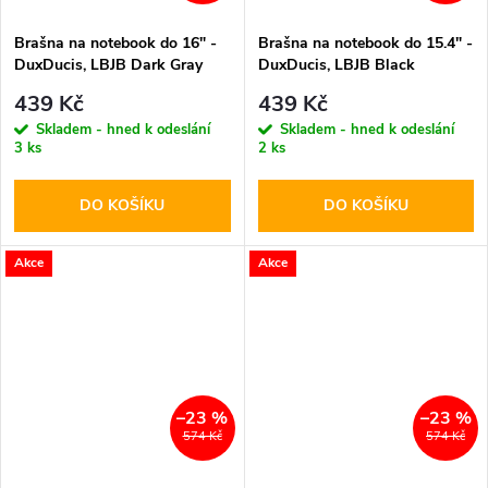
Brašna na notebook do 16" -
Brašna na notebook do 15.4" -
DuxDucis, LBJB Dark Gray
DuxDucis, LBJB Black
439 Kč
439 Kč
Skladem - hned k odeslání
Skladem - hned k odeslání
3 ks
2 ks
DO KOŠÍKU
DO KOŠÍKU
Akce
Akce
–23 %
–23 %
574 Kč
574 Kč