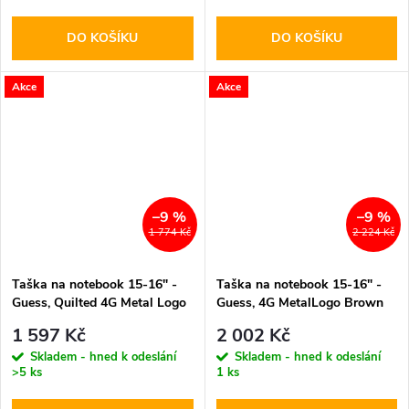
DO KOŠÍKU
DO KOŠÍKU
Akce
Akce
–9 %
–9 %
1 774 Kč
2 224 Kč
Taška na notebook 15-16" -
Taška na notebook 15-16" -
Guess, Quilted 4G Metal Logo
Guess, 4G MetalLogo Brown
Black
1 597 Kč
2 002 Kč
Skladem - hned k odeslání
Skladem - hned k odeslání
>5 ks
1 ks