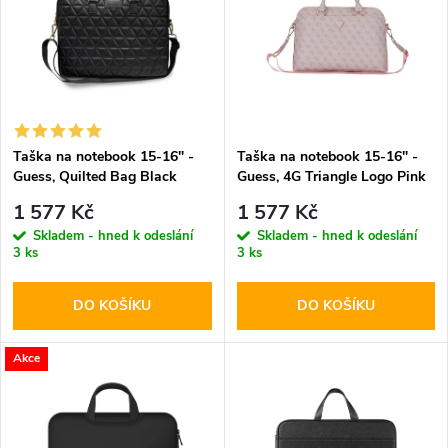
e
p
n
i
í
s
p
Taška na notebook 15-16" -
Taška na notebook 15-16" -
Guess, Quilted Bag Black
Guess, 4G Triangle Logo Pink
p
r
1 577 Kč
1 577 Kč
r
Skladem - hned k odeslání
Skladem - hned k odeslání
3 ks
3 ks
o
o
DO KOŠÍKU
DO KOŠÍKU
d
d
u
Akce
u
k
k