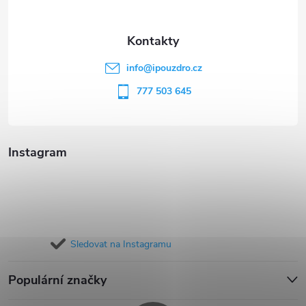
a
t
info
@
ipouzdro.cz
í
777 503 645
Instagram
Sledovat na Instagramu
Populární značky