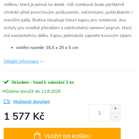
stélkou, která je jemná na dotek. Váš notebook bude perfektně
chráněn před povrchovým poškozením, nečistotami, poškrábáním i
menšími pády. Brašna obsahuje hlavní kapsu pro notebook, dva
úchyty pro snadné přenášení a odnímatelný ramenní popruh, který
má nastavitelnou délku. Kapsu jednoduše zapnete kovovým zipem.
vnitřní rozměr: 35.5 x 25 x 5 cm
Detailní informace
Skladem - hned k odeslání
3 ks
11.8.2026
Možnosti doručení
1 577 Kč
Měrná
cena:
VLOŽIT DO KOŠÍKU