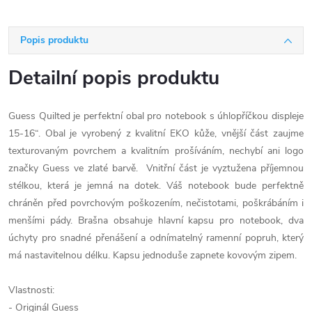
Popis produktu
Detailní popis produktu
Guess Quilted je perfektní obal pro notebook s úhlopříčkou displeje
15-16“. Obal je vyrobený z kvalitní EKO kůže, vnější část zaujme
texturovaným povrchem a kvalitním prošíváním, nechybí ani logo
značky Guess ve zlaté barvě. Vnitřní část je vyztužena příjemnou
stélkou, která je jemná na dotek. Váš notebook bude perfektně
chráněn před povrchovým poškozením, nečistotami, poškrábáním i
menšími pády. Brašna obsahuje hlavní kapsu pro notebook, dva
úchyty pro snadné přenášení a odnímatelný ramenní popruh, který
má nastavitelnou délku. Kapsu jednoduše zapnete kovovým zipem.
Vlastnosti:
- Originál Guess