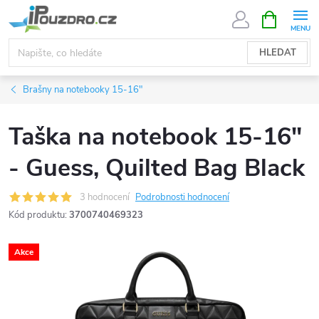
Přejít
NÁKUPNÍ
KOŠÍK
na
obsah
HLEDAT
Brašny na notebooky 15-16"
Taška na notebook 15-16"
- Guess, Quilted Bag Black
3 hodnocení
Podrobnosti hodnocení
Kód produktu:
3700740469323
Akce