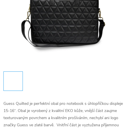
Guess Quilted je perfektní obal pro notebook s úhlopříčkou displeje
15-16“. Obal je vyrobený z kvalitní EKO kůže, vnější část zaujme
texturovaným povrchem a kvalitním prošíváním, nechybí ani logo
značky Guess ve zlaté barvě. Vnitřní část je vyztužena příjemnou