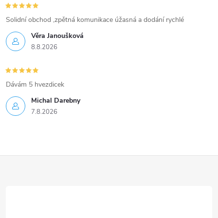
Solidní obchod ,zpětná komunikace úžasná a dodání rychlé
Věra Janoušková
8.8.2026
Dávám 5 hvezdicek
Michal Darebny
7.8.2026
Z
á
p