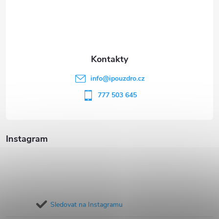
á
p
a
t
info
@
ipouzdro.cz
í
777 503 645
Instagram
Sledovat na Instagramu