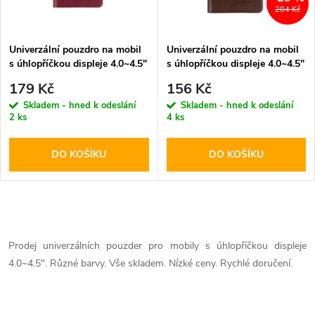
i
204 Kč
í
s
p
Univerzální pouzdro na mobil
Univerzální pouzdro na mobil
s úhlopříčkou displeje 4.0~4.5"
s úhlopříčkou displeje 4.0~4.5"
p
- Mercury, Personal Diary
- Mercury, Personal Diary
r
179 Kč
156 Kč
Wine
Brown
r
Skladem - hned k odeslání
Skladem - hned k odeslání
2 ks
4 ks
o
o
DO KOŠÍKU
DO KOŠÍKU
d
d
u
u
O
k
k
v
Prodej univerzálních pouzder pro mobily s úhlopříčkou displeje
t
4.0~4.5". Různé barvy. Vše skladem. Nízké ceny. Rychlé doručení.
l
t
ů
á