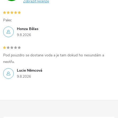
Zobrazit recenze
p
i
Palec
s
Honza Bělas
u
9.8.2026
Pod pouzdro se dostane voda a je tam dokud ho nesundám a
neotřu.
Lucie Nĕmcová
9.8.2026
Z