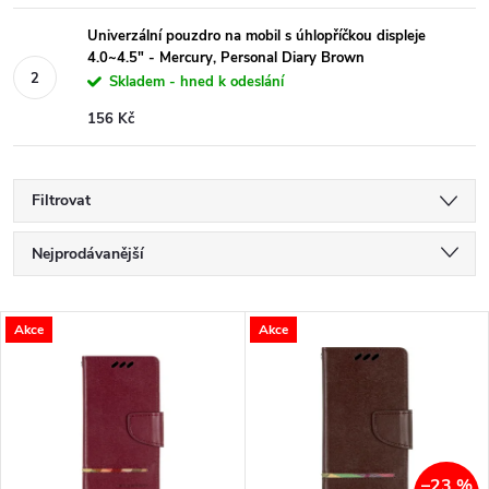
Univerzální pouzdro na mobil s úhlopříčkou displeje
4.0~4.5" - Mercury, Personal Diary Brown
Skladem - hned k odeslání
156 Kč
Filtrovat
Ř
Nejprodávanější
a
Nejlevnější
V
Akce
Akce
Nejdražší
z
ý
Abecedně
e
p
n
–23 %