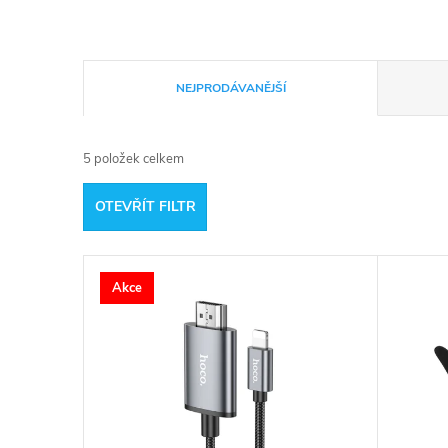
Ř
NEJPRODÁVANĚJŠÍ
a
5
položek celkem
z
OTEVŘÍT FILTR
e
V
n
Akce
ý
í
p
p
i
r