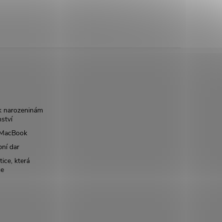
k narozeninám
nství
š MacBook
bní dar
ice, která
ce