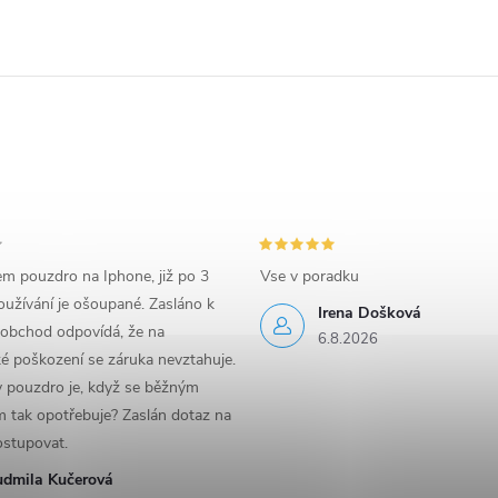
em pouzdro na Iphone, již po 3
Vse v poradku
užívání je ošoupané. Zasláno k
Irena Došková
 obchod odpovídá, že na
6.8.2026
é poškození se záruka nevztahuje.
y pouzdro je, když se běžným
 tak opotřebuje? Zaslán dotaz na
ostupovat.
udmila Kučerová