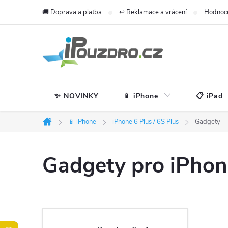
Přejít
🚚 Doprava a platba
↩️ Reklamace a vrácení
Hodnoc
na
obsah
✨ NOVINKY
📱 iPhone
📋 iPad
📱 iPhone
iPhone 6 Plus / 6S Plus
Gadgety
Domů
Gadgety pro iPhone