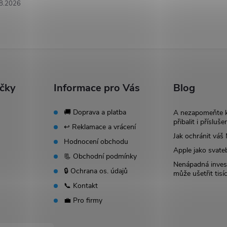
8.2026
ačky
Informace pro Vás
Blog
🚚 Doprava a platba
A nezapomeňte 
přibalit i přísluše
↩️ Reklamace a vrácení
Jak ochránit vá
Hodnocení obchodu
Apple jako svate
📃 Obchodní podmínky
Nenápadná invest
🔒 Ochrana os. údajů
může ušetřit tisí
📞 Kontakt
💼 Pro firmy