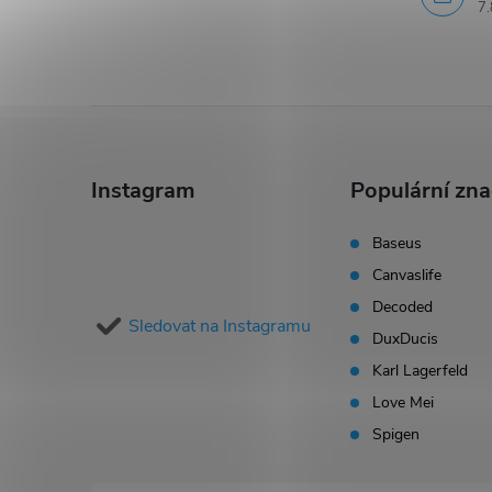
7.
s
u
Z
á
Instagram
Populární zn
p
Baseus
Canvaslife
a
Decoded
Sledovat na Instagramu
t
DuxDucis
Karl Lagerfeld
í
Love Mei
Spigen