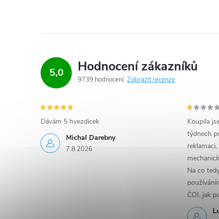
a
c
í
p
Hodnocení zákazníků
5,0
r
9739 hodnocení
Zobrazit recenze
v
k
Dávám 5 hvezdicek
Koupila js
týdnech po
y
Michal Darebny
reklamaci,
7.8.2026
v
mechanick
Na co ted
ý
používáním
p
ČOI, jak p
L
i