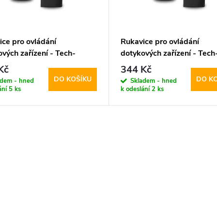
ice pro ovládání
Rukavice pro ovládání
vých zařízení - Tech-
dotykových zařízení - Tech
ct, WG01 Winter
Protect, WG01 Winter
Kč
344 Kč
screen Gloves L
Touchscreen Gloves M
DO KOŠÍKU
DO K
adem - hned
Skladem - hned
ání
5 ks
k odeslání
2 ks