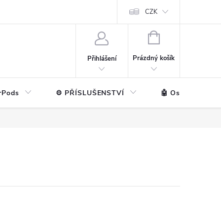
ntakt
💼 Pro firmy
CZK
NÁKUPNÍ
KOŠÍK
Prázdný košík
Přihlášení
rPods
⚙️ PŘÍSLUŠENSTVÍ
🤖 Ostatní značk