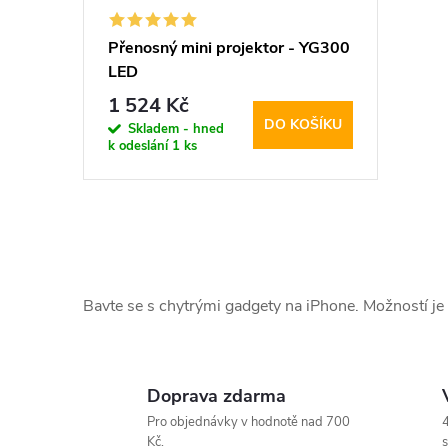
Přenosný mini projektor - YG300
LED
1 524 Kč
DO KOŠÍKU
Skladem - hned
k odeslání
1 ks
O
v
Bavte se s chytrými gadgety na iPhone. Možností je
l
á
Doprava zdarma
d
Pro objednávky v hodnotě nad 700
4
Kč.
s