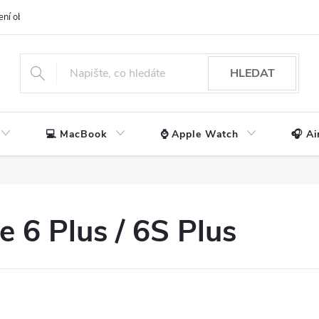
ení obchodu
📃 Obchodní podmínky
🔒 Ochrana os. údajů
📞 Ko
HLEDAT
💻 MacBook
⌚ Apple Watch
🎧 Ai
 6 Plus / 6S Plus