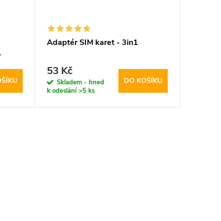
Adaptér SIM karet - 3in1
-
53 Kč
OŠÍKU
DO KOŠÍKU
Skladem - hned
k odeslání
>5 ks