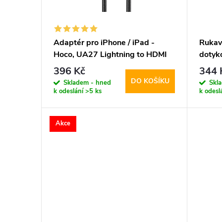
s
o
p
d
Adaptér pro iPhone / iPad -
Rukav
Hoco, UA27 Lightning to HDMI
dotyko
r
u
Prote
396 Kč
344 
Touch
DO KOŠÍKU
o
Skladem - hned
Skl
k
k odeslání
>5 ks
k odesl
d
t
Akce
u
ů
k
t
ů