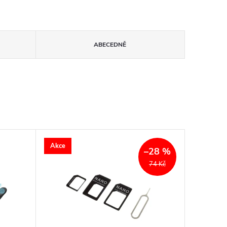
ABECEDNĚ
Akce
–28 %
74 Kč