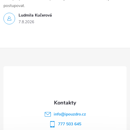
postupovat.
Ludmila Kučerová
7.8.2026
Z
á
p
a
t
info
@
ipouzdro.cz
í
777 503 645