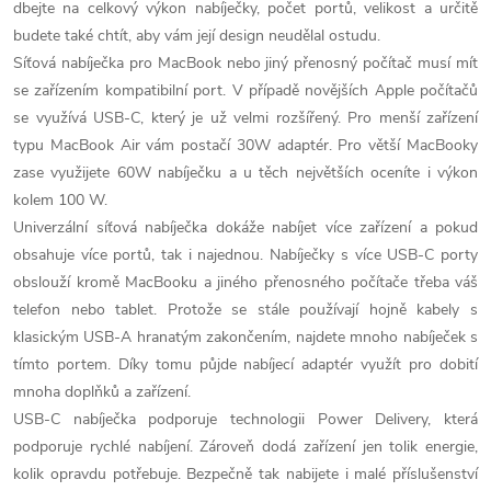
dbejte na celkový výkon nabíječky, počet portů, velikost a určitě
a
budete také chtít, aby vám její design neudělal ostudu.
c
Síťová nabíječka pro MacBook nebo jiný přenosný počítač musí mít
se zařízením kompatibilní port. V případě novějších Apple počítačů
í
se využívá USB-C, který je už velmi rozšířený. Pro menší zařízení
p
typu MacBook Air vám postačí 30W adaptér. Pro větší MacBooky
zase využijete 60W nabíječku a u těch největších oceníte i výkon
r
kolem 100 W.
Univerzální síťová nabíječka dokáže nabíjet více zařízení a pokud
v
obsahuje více portů, tak i najednou. Nabíječky s více USB-C porty
k
obslouží kromě MacBooku a jiného přenosného počítače třeba váš
telefon nebo tablet. Protože se stále používají hojně kabely s
y
klasickým USB-A hranatým zakončením, najdete mnoho nabíječek s
v
tímto portem. Díky tomu půjde nabíjecí adaptér využít pro dobití
mnoha doplňků a zařízení.
ý
USB-C nabíječka podporuje technologii Power Delivery, která
podporuje rychlé nabíjení. Zároveň dodá zařízení jen tolik energie,
p
kolik opravdu potřebuje. Bezpečně tak nabijete i malé příslušenství