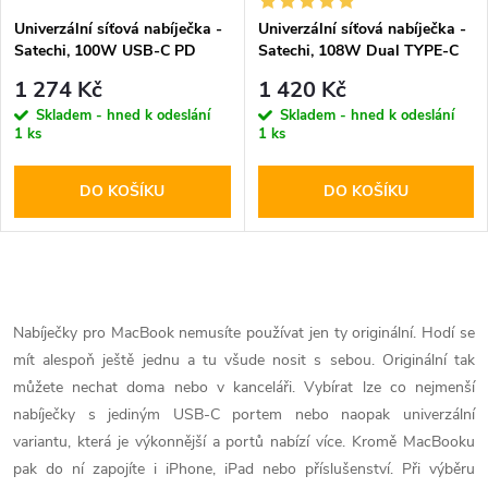
s
p
Univerzální síťová nabíječka -
Univerzální síťová nabíječka -
Satechi, 100W USB-C PD
Satechi, 108W Dual TYPE-C
p
GaN
PD
r
1 274 Kč
1 420 Kč
r
Skladem - hned k odeslání
Skladem - hned k odeslání
1 ks
1 ks
o
o
DO KOŠÍKU
DO KOŠÍKU
d
d
u
u
O
k
k
v
Nabíječky pro MacBook nemusíte používat jen ty originální. Hodí se
t
mít alespoň ještě jednu a tu všude nosit s sebou. Originální tak
l
t
můžete nechat doma nebo v kanceláři. Vybírat lze co nejmenší
ů
á
nabíječky s jediným USB-C portem nebo naopak univerzální
ů
variantu, která je výkonnější a portů nabízí více. Kromě MacBooku
d
pak do ní zapojíte i iPhone, iPad nebo příslušenství. Při výběru