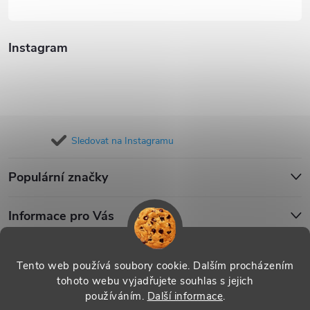
Instagram
Sledovat na Instagramu
Populární značky
Informace pro Vás
Blog
Tento web používá soubory cookie. Dalším procházením
tohoto webu vyjadřujete souhlas s jejich
používáním.
Další informace
.
Copyright 2026
iPouzdro.cz
. Všechna práva vyhrazena.
Upravit