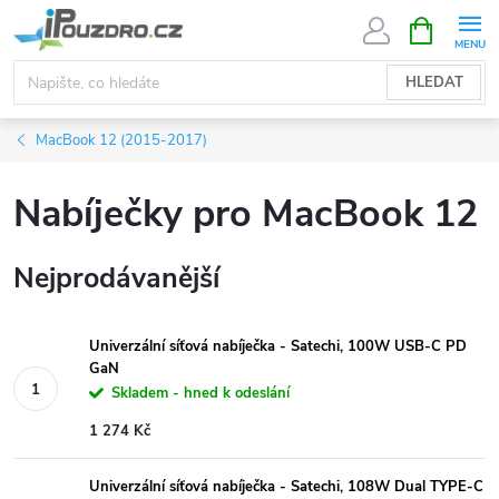
Přejít
NÁKUPNÍ
KOŠÍK
na
obsah
HLEDAT
MacBook 12 (2015-2017)
Nabíječky pro MacBook 12
Nejprodávanější
Univerzální síťová nabíječka - Satechi, 100W USB-C PD
GaN
Skladem - hned k odeslání
1 274 Kč
Univerzální síťová nabíječka - Satechi, 108W Dual TYPE-C