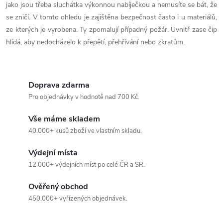
i
jako jsou třeba sluchátka výkonnou nabíječkou a nemusíte se bát, že
se zničí. V tomto ohledu je zajištěna bezpečnost často i u materiálů,
s
ze kterých je vyrobena. Ty zpomalují případný požár. Uvnitř zase čip
u
hlídá, aby nedocházelo k přepětí, přehřívání nebo zkratům.
Doprava zdarma
Pro objednávky v hodnotě nad 700 Kč.
Vše máme skladem
40.000+ kusů zboží ve vlastním skladu.
Výdejní místa
12.000+ výdejních míst po celé ČR a SR.
Ověřený obchod
450.000+ vyřízených objednávek.