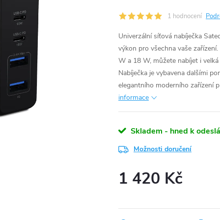
1 hodnocení
Podr
Univerzální síťová nabíječka Sat
výkon pro všechna vaše zařízen
W a 18 W, můžete nabíjet i velká
Nabíječka je vybavena dalšími po
elegantního moderního zařízení p
informace
Skladem - hned k odeslá
Možnosti doručení
1 420 Kč
Měrná
cena: