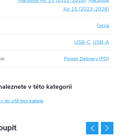
MacBook Air 13 (2022-2026)
,
MacBook
Air 15 (2023-2026)
černá
USB-C
,
USB-A
ie
:
Power Delivery (PD)
aleznete v této kategorii
y do sítě bez kabele
oupit