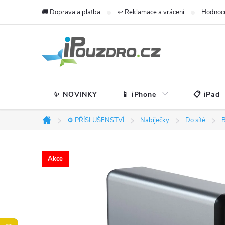
Přejít
🚚 Doprava a platba
↩️ Reklamace a vrácení
Hodnoc
na
obsah
✨ NOVINKY
📱 iPhone
📋 iPad
⚙️ PŘÍSLUŠENSTVÍ
Nabíječky
Do sítě
B
Domů
Akce