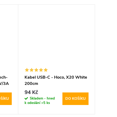
ech-
Kabel USB-C - Hoco, X20 White
Kabel U
0W/3A
200cm
Protect
White 
94 Kč
194 K
Skladem - hned
Sklad
ŠÍKU
DO KOŠÍKU
k odeslání
>5 ks
k odeslán