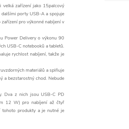
 velká zařízení jako 15palcový
 dalšími porty USB-A a spojuje
zařízení pro výkonné nabíjení v
ou Power Delivery o výkonu 90
ých USB-C notebooků a tabletů.
uje rychlost nabíjení, takže je
uvzdorných materiálů a splňuje
ný a bezstarostný chod. Nebude
py. Dva z nich jsou USB-C PD
 12 W) pro nabíjení až čtyř
í tohoto produkty a je nutné je