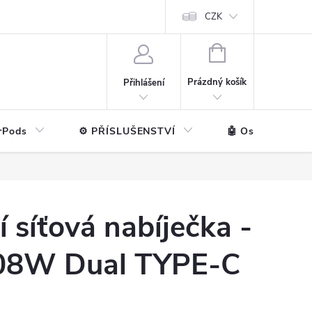
ntakt
💼 Pro firmy
CZK
NÁKUPNÍ
KOŠÍK
Prázdný košík
Přihlášení
rPods
⚙️ PŘÍSLUŠENSTVÍ
🤖 Ostatní značk
D
í síťová nabíječka -
108W Dual TYPE-C