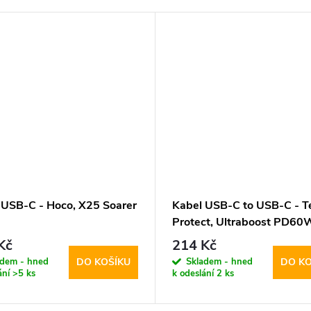
 USB-C - Hoco, X25 Soarer
Kabel USB-C to USB-C - T
Protect, Ultraboost PD6
Black 25cm
Kč
214 Kč
adem - hned
Skladem - hned
DO KOŠÍKU
DO KO
ání
>5 ks
k odeslání
2 ks