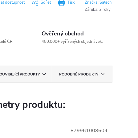
dat dostupnost
Sdílet
Tisk
Značka:
Satechi
Záruka
:
2 roky
Ověřený obchod
celé ČR
450.000+ vyřízených objednávek.
OUVISEJÍCÍ PRODUKTY
PODOBNÉ PRODUKTY
etry produktu:
879961008604