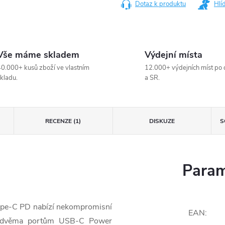
Dotaz k produktu
Hlí
Vše máme skladem
Výdejní místa
0.000+ kusů zboží ve vlastním
12.000+ výdejních míst po 
kladu.
a SR.
RECENZE (1)
DISKUZE
S
Param
Type-C PD nabízí nekompromisní
EAN
:
ky dvěma portům USB-C Power