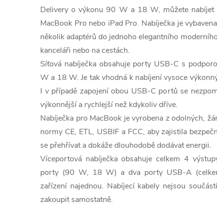
Delivery o výkonu 90 W a 18 W, můžete nabíjet i
MacBook Pro nebo iPad Pro. Nabíječka je vybavena
několik adaptérů do jednoho elegantního moderního 
kanceláři nebo na cestách.
Síťová nabíječka obsahuje porty USB-C s podpor
W a 18 W. Je tak vhodná k nabíjení vysoce výkonn
I v případě zapojení obou USB-C portů se nezpomal
výkonnější a rychlejší než kdykoliv dříve.
Nabíječka pro MacBook je vyrobena z odolných, žár
normy CE, ETL, USBIF a FCC, aby zajistila bezpeč
se přehřívat a dokáže dlouhodobě dodávat energii.
Víceportová nabíječka obsahuje celkem 4 výstu
porty (90 W, 18 W) a dva porty USB-A (celkem
zařízení najednou. Nabíjecí kabely nejsou součást
zakoupit samostatně.