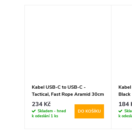
Kabel USB-C to USB-C -
Kabel
id
Tactical, Fast Rope Aramid 30cm
Black
234 Kč
184 
Skladem - hned
Skl
KOŠÍKU
DO KOŠÍKU
k odeslání
1 ks
k odesl