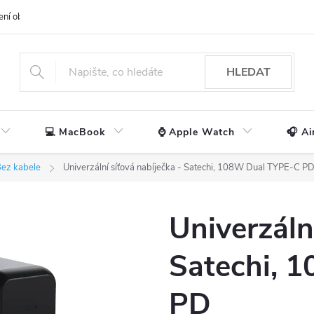
ení obchodu
📃 Obchodní podmínky
🔒 Ochrana os. údajů
📞 Ko
HLEDAT
💻 MacBook
⌚ Apple Watch
🎧 Ai
ez kabele
Univerzální síťová nabíječka - Satechi, 108W Dual TYPE-C P
Univerzáln
Satechi, 
PD