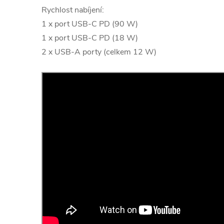
Rychlost nabíjení:
1 x port USB-C PD (90 W)
1 x port USB-C PD (18 W)
2 x USB-A porty (celkem 12 W)