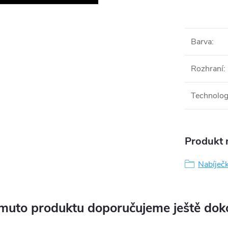
Barva
:
Rozhraní
:
Technolog
Produkt n
Nabíječk
muto produktu doporučujeme ještě dok