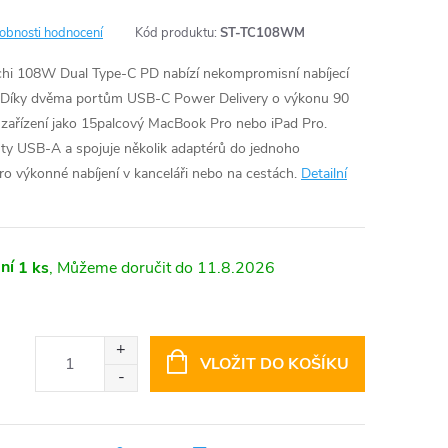
obnosti hodnocení
Kód produktu:
ST-TC108WM
echi 108W Dual Type-C PD nabízí nekompromisní nabíjecí
í. Díky dvěma portům USB-C Power Delivery o výkonu 90
 zařízení jako 15palcový MacBook Pro nebo iPad Pro.
rty USB-A a spojuje několik adaptérů do jednoho
ro výkonné nabíjení v kanceláři nebo na cestách.
Detailní
ní
1 ks
11.8.2026
VLOŽIT DO KOŠÍKU