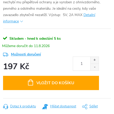
nechybí mu přepěťové ochrany a je vyroben z ohnivzdorného,
pevného a odolného materiálu. Je ideální na cesty, kdy vaše
zavazadlo zbytečně nezatíží.
Výstup: 5V, 2A MAX
Detailní
informace
Skladem - hned k odeslání
5 ks
11.8.2026
Možnosti doručení
197 Kč
Měrná
cena:
VLOŽIT DO KOŠÍKU
Dotaz k produktu
Hlídat dostupnost
Sdílet