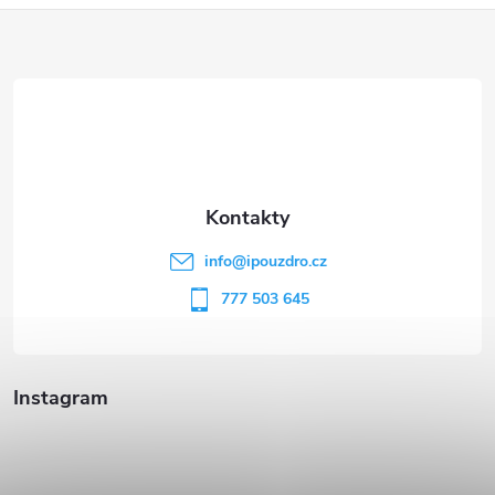
Z
á
p
a
t
info
@
ipouzdro.cz
í
777 503 645
Instagram