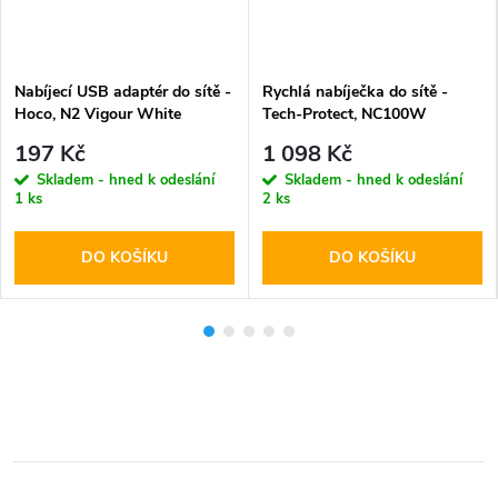
Nabíjecí USB adaptér do sítě -
Rychlá nabíječka do sítě -
Hoco, N2 Vigour White
Tech-Protect, NC100W
PD100W/QC3.0 White
197 Kč
1 098 Kč
Skladem - hned k odeslání
Skladem - hned k odeslání
1 ks
2 ks
DO KOŠÍKU
DO KOŠÍKU