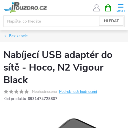
Přejít
NÁKUPNÍ
KOŠÍK
na
obsah
HLEDAT
Bez kabele
Nabíjecí USB adaptér do
sítě - Hoco, N2 Vigour
Black
Neohodnoceno
Podrobnosti hodnocení
Kód produktu:
6931474728807