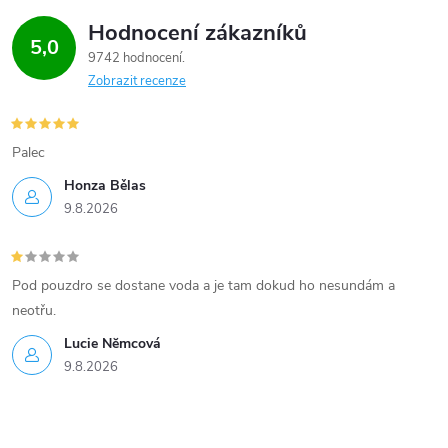
Hodnocení zákazníků
5,0
9742 hodnocení
Zobrazit recenze
Palec
Honza Bělas
9.8.2026
Pod pouzdro se dostane voda a je tam dokud ho nesundám a
neotřu.
Lucie Nĕmcová
9.8.2026