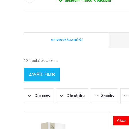
Skladem - hned k odeslání
Ř
NEJPRODÁVANĚJŠÍ
a
124
položek celkem
z
ZAVŘÍT FILTR
e
n
Dle ceny
Dle štítku
Značky
í
V
p
Akce