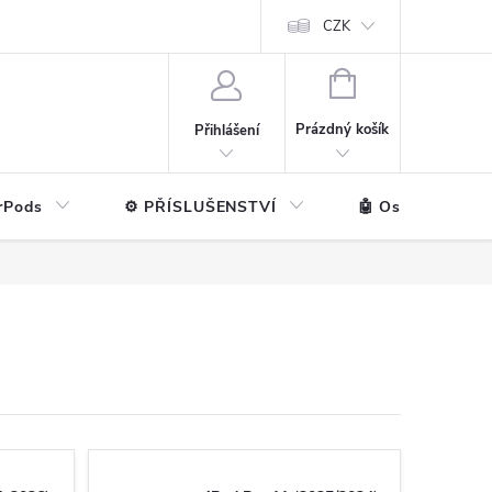
ntakt
💼 Pro firmy
CZK
NÁKUPNÍ
KOŠÍK
Prázdný košík
Přihlášení
rPods
⚙️ PŘÍSLUŠENSTVÍ
🤖 Ostatní značk