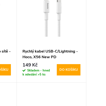
sítě -
Rychlý kabel USB-C/Lightning -
Hoco, X56 New PD
149 Kč
OŠÍKU
DO KOŠÍKU
Skladem - hned
k odeslání
>5 ks