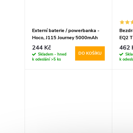
Externí baterie / powerbanka -
Bezdr
Hoco, J115 Journey 5000mAh
EQ2 T
Black
244 Kč
462 
DO KOŠÍKU
Skladem - hned
Skl
k odeslání
>5 ks
k odesl