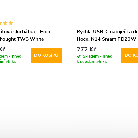
átová sluchátka - Hoco,
Rychlá USB-C nabíječka do 
hought TWS White
Hoco, N14 Smart PD20W
Kč
272 Kč
DO KOŠÍKU
DO K
adem - hned
Skladem - hned
ání
>5 ks
k odeslání
>5 ks