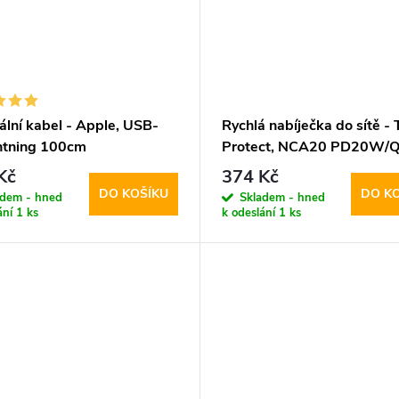
ální kabel - Apple, USB-
Rychlá nabíječka do sítě - 
htning 100cm
Protect, NCA20 PD20W/Q
+ Lightning kabel
Kč
374 Kč
DO KOŠÍKU
DO K
adem - hned
Skladem - hned
ání
1 ks
k odeslání
1 ks