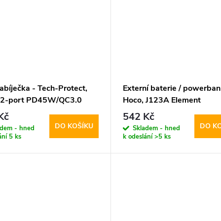
abíječka - Tech-Protect,
Externí baterie / powerban
 2-port PD45W/QC3.0
Hoco, J123A Element
20000mAh Black
Kč
542 Kč
DO KOŠÍKU
DO K
adem - hned
Skladem - hned
ání
5 ks
k odeslání
>5 ks