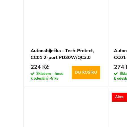
k
t
ů
Autonabíječka - Tech-Protect,
Auton
CC01 2-port PD30W/QC3.0
CC01
224 Kč
274 
DO KOŠÍKU
Skladem - hned
Skl
k odeslání
>5 ks
k odesl
Akce