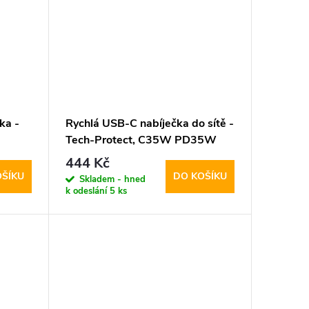
ka -
Rychlá USB-C nabíječka do sítě -
Tech-Protect, C35W PD35W
White
444 Kč
OŠÍKU
DO KOŠÍKU
Skladem - hned
k odeslání
5 ks