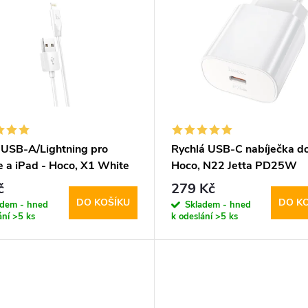
 USB-A/Lightning pro
Rychlá USB-C nabíječka do 
e a iPad - Hoco, X1 White
Hoco, N22 Jetta PD25W
m
č
279 Kč
DO KOŠÍKU
DO K
adem - hned
Skladem - hned
ání
>5 ks
k odeslání
>5 ks