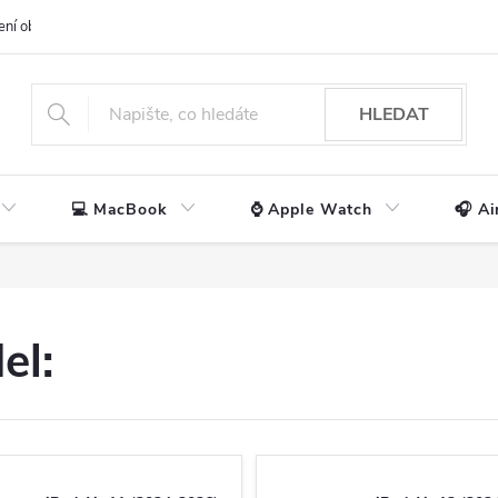
ení obchodu
📃 Obchodní podmínky
🔒 Ochrana os. údajů
📞 Ko
HLEDAT
💻 MacBook
⌚ Apple Watch
🎧 Ai
el: