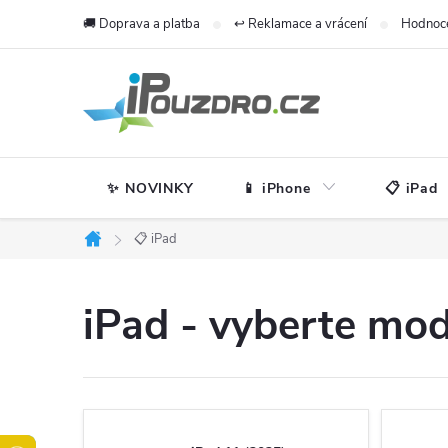
Přejít
🚚 Doprava a platba
↩️ Reklamace a vrácení
Hodnoc
na
obsah
✨ NOVINKY
📱 iPhone
📋 iPad
📋 iPad
Domů
iPad - vyberte mod