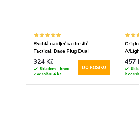
Rychlá nabíječka do sítě -
Origin
Tactical, Base Plug Dual
A/Lig
PD20W/QC3.0 White
324 Kč
457 
DO KOŠÍKU
Skladem - hned
Skl
k odeslání
4 ks
k odesl