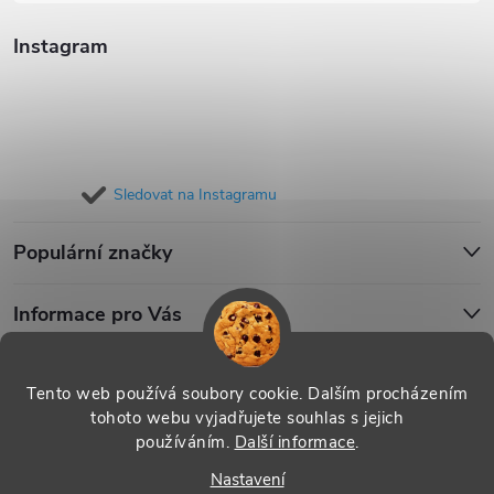
Instagram
Sledovat na Instagramu
Populární značky
Informace pro Vás
Blog
Tento web používá soubory cookie. Dalším procházením
tohoto webu vyjadřujete souhlas s jejich
používáním.
Další informace
.
Copyright 2026
iPouzdro.cz
. Všechna práva vyhrazena.
Upravit
Nastavení
nastavení cookies