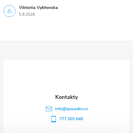
Viktoriia Vykhovska
5.8.2026
Z
á
p
a
t
info
@
ipouzdro.cz
í
777 503 645