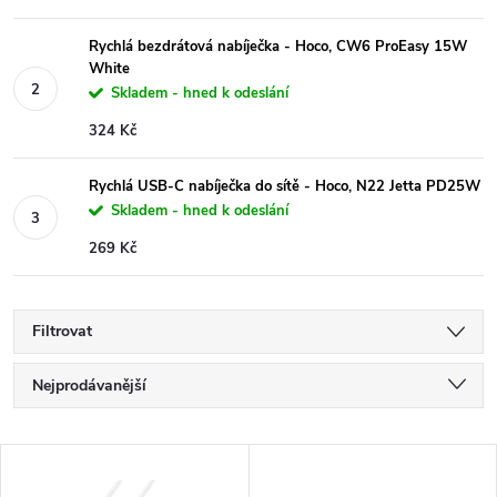
Rychlá bezdrátová nabíječka - Hoco, CW6 ProEasy 15W
White
Skladem - hned k odeslání
324 Kč
Rychlá USB-C nabíječka do sítě - Hoco, N22 Jetta PD25W
Skladem - hned k odeslání
269 Kč
Filtrovat
Ř
Nejprodávanější
a
Nejlevnější
V
Nejdražší