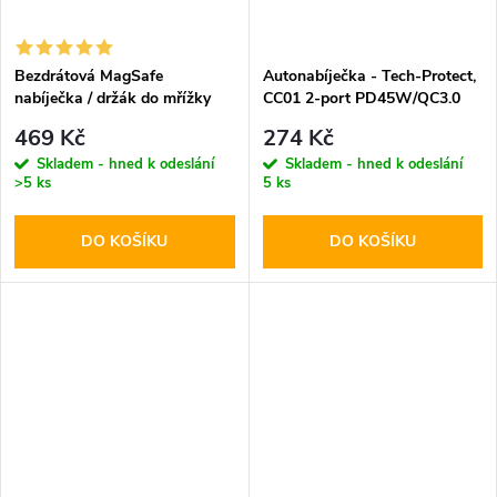
Bezdrátová MagSafe
Autonabíječka - Tech-Protect,
nabíječka / držák do mřížky
CC01 2-port PD45W/QC3.0
ventilace - Hoco, CA85
469 Kč
274 Kč
Ultrafast
Skladem - hned k odeslání
Skladem - hned k odeslání
>5 ks
5 ks
DO KOŠÍKU
DO KOŠÍKU