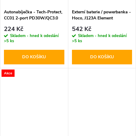
Autonabíječka - Tech-Protect,
Externí baterie / powerbanka -
CC01 2-port PD30W/QC3.0
Hoco, J123A Element
20000mAh Black
224 Kč
542 Kč
Skladem - hned k odeslání
Skladem - hned k odeslání
>5 ks
>5 ks
DO KOŠÍKU
DO KOŠÍKU
Akce