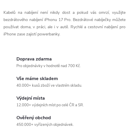
r
d
á
Kabelů na nabíjení není nikdy dost a pokud vás omrzí, využijte
a
n
bezdrátového nabíjení iPhonu 17 Pro. Bezdrátové nabíječky můžete
k
používat doma, v práci, ale i v autě. Rychlé a cestovní nabíjení pro
c
o
iPhone zase zajistí powerbanky.
í
v
á
p
n
Doprava zdarma
r
Pro objednávky v hodnotě nad 700 Kč.
í
v
Vše máme skladem
40.000+ kusů zboží ve vlastním skladu.
k
Výdejní místa
y
12.000+ výdejních míst po celé ČR a SR.
v
Ověřený obchod
ý
450.000+ vyřízených objednávek.