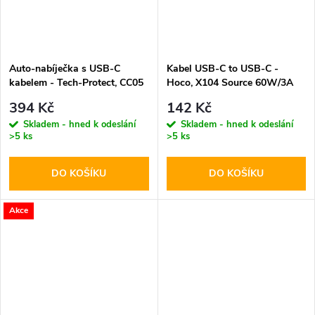
Auto-nabíječka s USB-C
Kabel USB-C to USB-C -
kabelem - Tech-Protect, CC05
Hoco, X104 Source 60W/3A
2-port PD60W
200cm Black
394 Kč
142 Kč
Skladem - hned k odeslání
Skladem - hned k odeslání
>5 ks
>5 ks
DO KOŠÍKU
DO KOŠÍKU
Akce