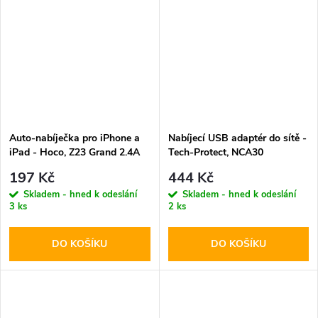
Auto-nabíječka pro iPhone a
Nabíjecí USB adaptér do sítě -
iPad - Hoco, Z23 Grand 2.4A
Tech-Protect, NCA30
PD30W/QC3.0 + USB-C kabel
197 Kč
444 Kč
Skladem - hned k odeslání
Skladem - hned k odeslání
3 ks
2 ks
DO KOŠÍKU
DO KOŠÍKU