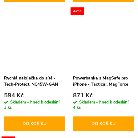
Akce
Rychlá nabíječka do sítě -
Powerbanka s MagSafe pro
Tech-Protect, NC45W-GAN
iPhone - Tactical, MagForce
PD45W White
Relief 5000mAh
594 Kč
871 Kč
Skladem - hned k odeslání
Skladem - hned k odeslání
3 ks
4 ks
DO KOŠÍKU
DO KOŠÍKU