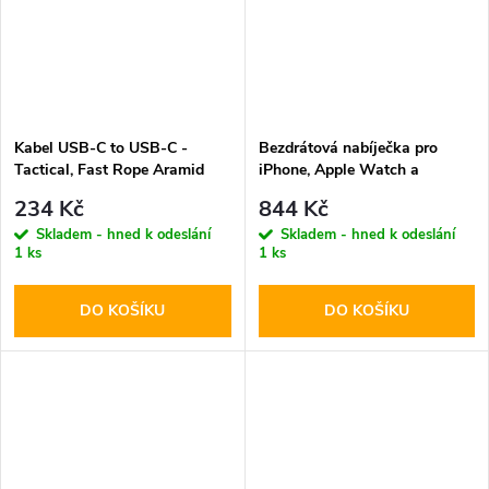
Kabel USB-C to USB-C -
Bezdrátová nabíječka pro
Tactical, Fast Rope Aramid
iPhone, Apple Watch a
30cm
AirPods - Tech-Protect,
234 Kč
844 Kč
QI15W-A47 Wireless Charger
Skladem - hned k odeslání
Skladem - hned k odeslání
White
1 ks
1 ks
DO KOŠÍKU
DO KOŠÍKU