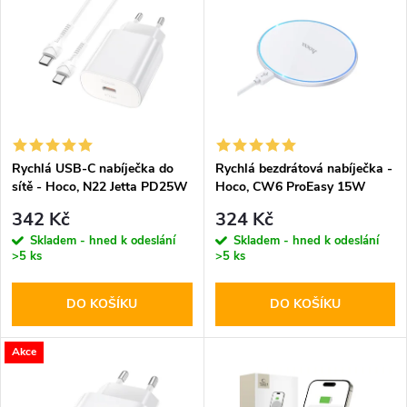
z
ý
Abecedně
e
p
n
i
í
s
p
Rychlá USB-C nabíječka do
Rychlá bezdrátová nabíječka -
sítě - Hoco, N22 Jetta PD25W
Hoco, CW6 ProEasy 15W
p
+ USB-C kabel
White
r
342 Kč
324 Kč
r
Skladem - hned k odeslání
Skladem - hned k odeslání
>5 ks
>5 ks
o
o
DO KOŠÍKU
DO KOŠÍKU
d
d
u
Akce
u