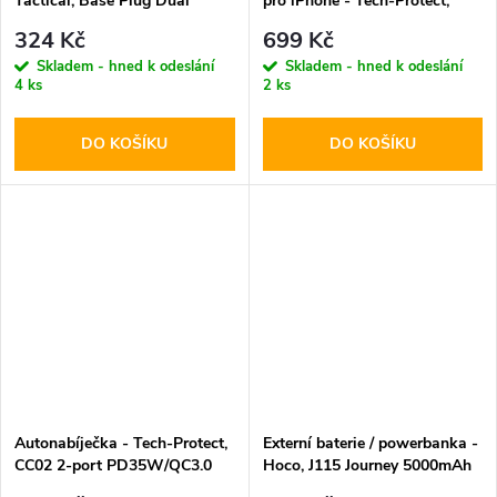
Tactical, Base Plug Dual
pro iPhone - Tech-Protect,
PD20W/QC3.0 White
QI15W-A28 MagSafe
324 Kč
699 Kč
Wireless Charger Black
Skladem - hned k odeslání
Skladem - hned k odeslání
4 ks
2 ks
DO KOŠÍKU
DO KOŠÍKU
Autonabíječka - Tech-Protect,
Externí baterie / powerbanka -
CC02 2-port PD35W/QC3.0
Hoco, J115 Journey 5000mAh
Black