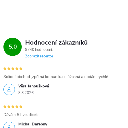
p
i
s
u
Hodnocení zákazníků
5,0
9740 hodnocení
Zobrazit recenze
Solidní obchod ,zpětná komunikace úžasná a dodání rychlé
Věra Janoušková
8.8.2026
Dávám 5 hvezdicek
Michal Darebny