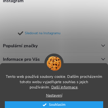
Instagram
Sledovat na Instagramu
Populární značky
Informace pro Vás
Blog
Tento web používá soubory cookie. Dalším procházením
tohoto webu vyjadřujete souhlas s jejich
používáním.
Další informace
.
Copyright 2026
iPouzdro.cz
. Všechna práva vyhrazena.
Upravit
Nastavení
nastavení cookies
Souhlasím
Vytvořil Shoptet