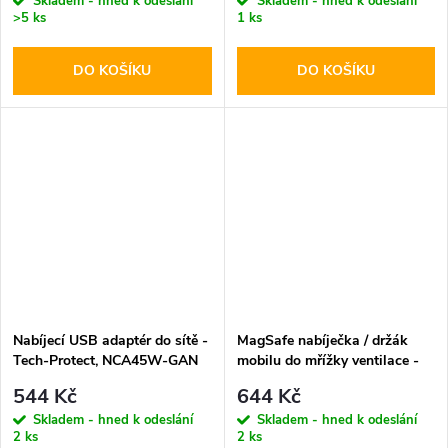
Skladem - hned k odeslání
Skladem - hned k odeslání
Black
>5 ks
1 ks
DO KOŠÍKU
DO KOŠÍKU
Nabíjecí USB adaptér do sítě -
MagSafe nabíječka / držák
Tech-Protect, NCA45W-GAN
mobilu do mřížky ventilace -
PD45W/QC3.0 White + USB-
Tech-Protect, MM15W-V1
544 Kč
644 Kč
C kabel
Skladem - hned k odeslání
Skladem - hned k odeslání
2 ks
2 ks