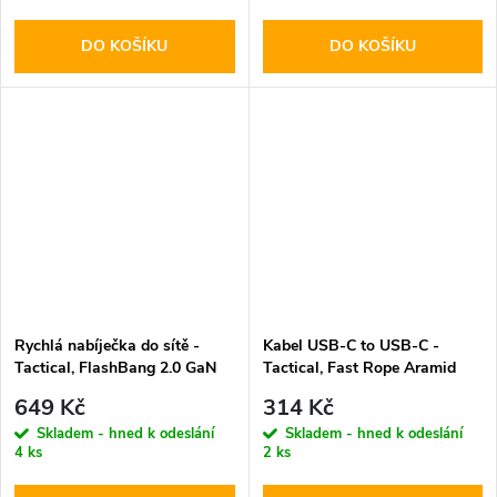
DO KOŠÍKU
DO KOŠÍKU
Rychlá nabíječka do sítě -
Kabel USB-C to USB-C -
Tactical, FlashBang 2.0 GaN
Tactical, Fast Rope Aramid
65W White
100cm
649 Kč
314 Kč
Skladem - hned k odeslání
Skladem - hned k odeslání
4 ks
2 ks