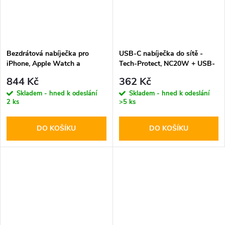
Bezdrátová nabíječka pro
USB-C nabíječka do sítě -
iPhone, Apple Watch a
Tech-Protect, NC20W + USB-
AirPods - Tech-Protect,
C kabel
844 Kč
362 Kč
QI15W-A47 Wireless Charger
Skladem - hned k odeslání
Skladem - hned k odeslání
Black
2 ks
>5 ks
DO KOŠÍKU
DO KOŠÍKU