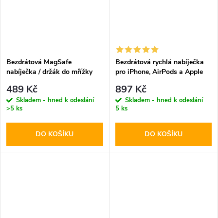
Bezdrátová MagSafe
Bezdrátová rychlá nabíječka
nabíječka / držák do mřížky
pro iPhone, AirPods a Apple
ventilace - Hoco, CA91 Magic
Watch - Tech-Protect, A12
489 Kč
897 Kč
MagSafe Wireless Charger
Skladem - hned k odeslání
Skladem - hned k odeslání
White
>5 ks
5 ks
DO KOŠÍKU
DO KOŠÍKU