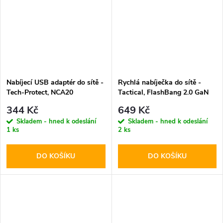
Nabíjecí USB adaptér do sítě -
Rychlá nabíječka do sítě -
Tech-Protect, NCA20
Tactical, FlashBang 2.0 GaN
PD20W/QC3.0 + USB-C kabel
65W Black
344 Kč
649 Kč
Skladem - hned k odeslání
Skladem - hned k odeslání
1 ks
2 ks
DO KOŠÍKU
DO KOŠÍKU