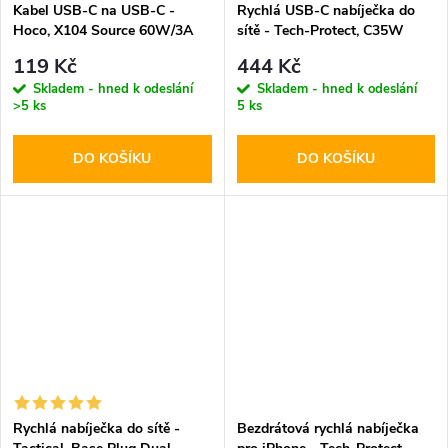
Kabel USB-C na USB-C -
Rychlá USB-C nabíječka do
Hoco, X104 Source 60W/3A
sítě - Tech-Protect, C35W
200cm White
PD35W White
119 Kč
444 Kč
Skladem - hned k odeslání
Skladem - hned k odeslání
>5 ks
5 ks
DO KOŠÍKU
DO KOŠÍKU
Rychlá nabíječka do sítě -
Bezdrátová rychlá nabíječka