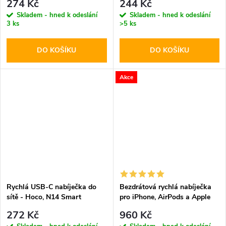
274 Kč
244 Kč
Skladem - hned k odeslání
Skladem - hned k odeslání
3 ks
>5 ks
DO KOŠÍKU
DO KOŠÍKU
Akce
Rychlá USB-C nabíječka do
Bezdrátová rychlá nabíječka
sítě - Hoco, N14 Smart
pro iPhone, AirPods a Apple
PD20W
Watch - Tech-Protect, A12
272 Kč
960 Kč
MagSafe Wireless Charger