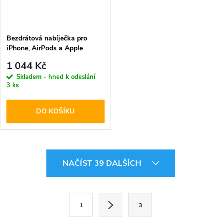
Bezdrátová nabíječka pro
iPhone, AirPods a Apple
Watch - Tech-Protect, QI15W-
1 044 Kč
A43 MagSafe Pink
Skladem - hned k odeslání
3 ks
DO KOŠÍKU
O
NAČÍST 39 DALŠÍCH
v
l
S
1
3
t
á