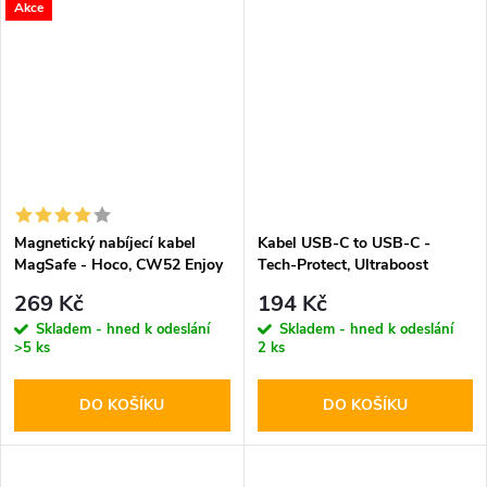
Akce
Magnetický nabíjecí kabel
Kabel USB-C to USB-C -
MagSafe - Hoco, CW52 Enjoy
Tech-Protect, Ultraboost
15W
PD60W/3A White 100cm
269 Kč
194 Kč
Skladem - hned k odeslání
Skladem - hned k odeslání
>5 ks
2 ks
DO KOŠÍKU
DO KOŠÍKU