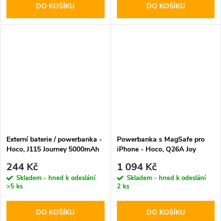
DO KOŠÍKU
DO KOŠÍKU
Externí baterie / powerbanka -
Powerbanka s MagSafe pro
Hoco, J115 Journey 5000mAh
iPhone - Hoco, Q26A Joy
White
PD20W 10000mAh Metal
244 Kč
1 094 Kč
Gray
Skladem - hned k odeslání
Skladem - hned k odeslání
>5 ks
2 ks
DO KOŠÍKU
DO KOŠÍKU