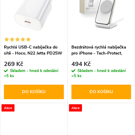
k
k
t
t
ů
ů
Rychlá USB-C nabíječka do
Bezdrátová rychlá nabíječka
sítě - Hoco, N22 Jetta PD25W
pro iPhone - Tech-Protect,
QI15W-A38 MagSafe
269 Kč
494 Kč
Wireless Charger White
Skladem - hned k odeslání
Skladem - hned k odeslání
>5 ks
>5 ks
DO KOŠÍKU
DO KOŠÍKU
Akce
Akce