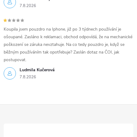
7.8.2026
Koupila jsem pouzdro na Iphone, již po 3 týdnech používání je
ošoupané. Zasláno k reklamaci, obchod odpovídá, že na mechanické
poškození se záruka nevztahuje. Na co tedy pouzdro je, když se
běžným používáním tak opotřebuje? Zaslán dotaz na ČOI, jak
postupovat.
Ludmila Kučerová
7.8.2026
Z
á