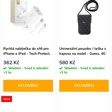
u
k
k
t
t
ů
ů
Rychlá nabíječka do sítě pro
Univerzální pouzdro / taška s
iPhone a iPad - Tech-Protect,
kapsou na mobil - Guess, 4G
NC20W + Lightning kabel
Metal Logo Script Black
362 Kč
580 Kč
Skladem - hned k odeslání
Skladem - hned k odeslání
>5 ks
>5 ks
DO KOŠÍKU
DO KOŠÍKU
Akce