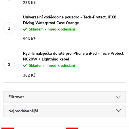
233 Kč
Univerzální voděodolné pouzdro - Tech-Protect, IPX8
Diving Waterproof Case Orange
Skladem - hned k odeslání
996 Kč
Rychlá nabíječka do sítě pro iPhone a iPad - Tech-Protect,
NC20W + Lightning kabel
Skladem - hned k odeslání
362 Kč
Filtrovat
Ř
Nejprodávanější
a
Nejlevnější