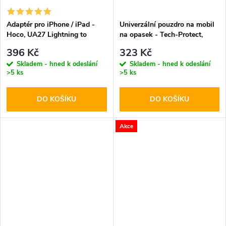
Adaptér pro iPhone / iPad -
Univerzální pouzdro na mobil
Hoco, UA27 Lightning to
na opasek - Tech-Protect,
HDMI
SM75 5.8-6.8" Black
396 Kč
323 Kč
Skladem - hned k odeslání
Skladem - hned k odeslání
>5 ks
>5 ks
DO KOŠÍKU
DO KOŠÍKU
Akce