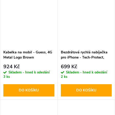
Kabelka na mobil - Guess, 4G
Bezdrátová rychlá nabíječka
Metal Logo Brown
pro iPhone - Tech-Protect,
QI15W-A28 MagSafe
924 Kč
699 Kč
Wireless Charger Black
Skladem - hned k odeslání
Skladem - hned k odeslání
3 ks
2 ks
DO KOŠÍKU
DO KOŠÍKU