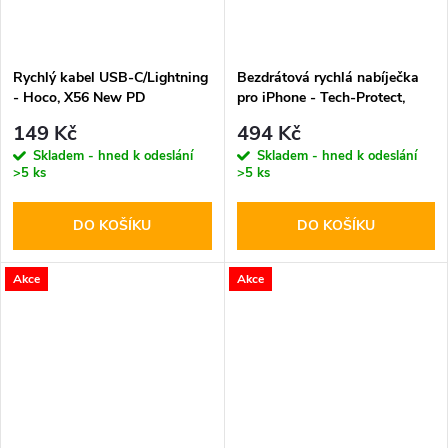
Rychlý kabel USB-C/Lightning
Bezdrátová rychlá nabíječka
- Hoco, X56 New PD
pro iPhone - Tech-Protect,
QI15W-A38 MagSafe
149 Kč
494 Kč
Wireless Charger White
Skladem - hned k odeslání
Skladem - hned k odeslání
>5 ks
>5 ks
DO KOŠÍKU
DO KOŠÍKU
Akce
Akce