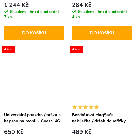
Pro Diving Waterproof Case
MagSafe Black
1 244 Kč
264 Kč
Gray
Skladem - hned k odeslání
Skladem - hned k odeslání
2 ks
4 ks
DO KOŠÍKU
DO KOŠÍKU
Akce
Akce
Univerzální pouzdro / taška s
Bezdrátová MagSafe
kapsou na mobil - Guess, 4G
nabíječka / držák do mřížky
Metal Logo Script Pink
ventilace - Hoco, CA85
650 Kč
469 Kč
Ultrafast