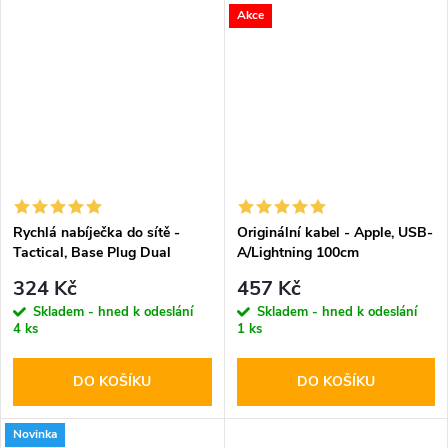
Akce
Rychlá nabíječka do sítě -
Originální kabel - Apple, USB-
Tactical, Base Plug Dual
A/Lightning 100cm
PD20W/QC3.0 White
324 Kč
457 Kč
Skladem - hned k odeslání
Skladem - hned k odeslání
4 ks
1 ks
DO KOŠÍKU
DO KOŠÍKU
Novinka