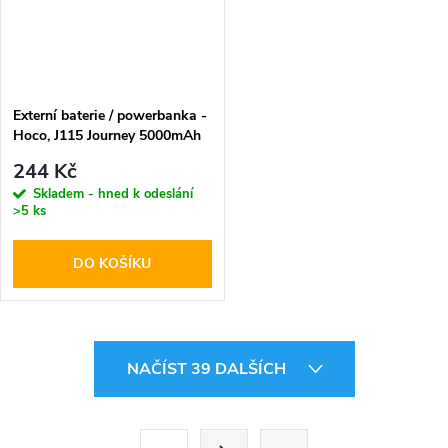
Externí baterie / powerbanka -
Hoco, J115 Journey 5000mAh
Black
244 Kč
Skladem - hned k odeslání
>5 ks
DO KOŠÍKU
O
NAČÍST 39 DALŠÍCH
v
l
S