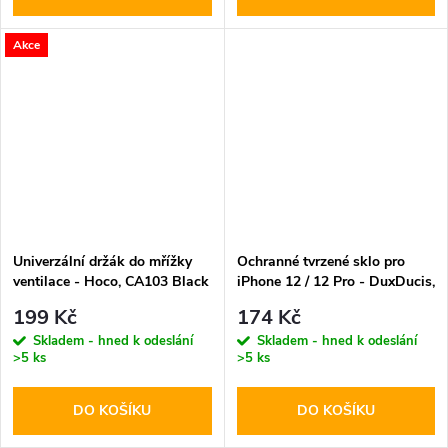
Akce
Univerzální držák do mřížky
Ochranné tvrzené sklo pro
ventilace - Hoco, CA103 Black
iPhone 12 / 12 Pro - DuxDucis,
Full Glass Black
199 Kč
174 Kč
Skladem - hned k odeslání
Skladem - hned k odeslání
>5 ks
>5 ks
DO KOŠÍKU
DO KOŠÍKU