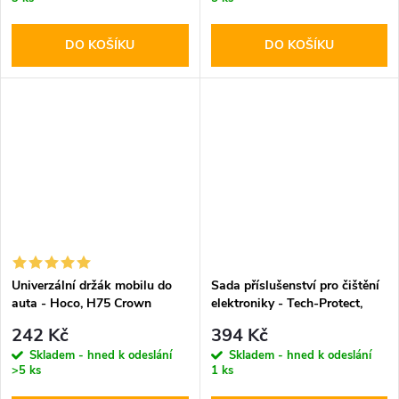
DO KOŠÍKU
DO KOŠÍKU
Univerzální držák mobilu do
Sada příslušenství pro čištění
auta - Hoco, H75 Crown
elektroniky - Tech-Protect,
CS01 Cleaner Set
242 Kč
394 Kč
Skladem - hned k odeslání
Skladem - hned k odeslání
>5 ks
1 ks