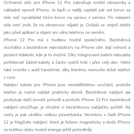
Ochranné sklo pro iPhone 12 Pro zabraňuje rozbití obrazovky a
ý
nákladné opravě iPhonu. Je lepší si raději zaplatit pár set korun za
p
sklo než vynakládat tisíce korun na opravu v servisu. Po nalepení
skla není znát, že na obrazovce nějaké je. Ovládá se stejně dobře
i
jako před aplikací a objem ani váha telefonu se nemění.
s
iPhone 12 Pro má s hudbou hodně společného. Bezdrátová
sluchátka a bezdrátové reproduktory na iPhone vám dají volnost a
u
poslech kdekoliv, kde je to možné. Díky integrované baterii nebudete
potřebovat žádné kabely a často vydrží hrát i přes celý den. Velmi
také oceníte v autě handsfree, díky kterému nemusíte držet telefon
v ruce.
Nabíjecí kabely pro iPhone jsou neoddělitelnou součástí, protože
telefon je nutné nabíjet prakticky denně. Bezdrátové nabíjení ale
poskytuje další úroveň pohodlí a protože iPhone 12 Pro bezdrátové
nabíjení umožňuje, je vhodné si bezdrátovou nabíječku pořídit. Na
cesty je pak skvělou volbou powerbanka. Novinkou v řadě iPhone
12 je MagSafe nabíjení, které je řešeno magneticky a dodá iPhonu
za krátkou dobu hodně energie ještě pohodlněji.