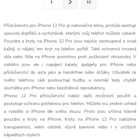
1
11
t
á
r
d
á
Příslušenství pro iPhone 12 Pro je nekonečné téma, protože existuje
a
n
spousta doplňků a vychytávek, kterými svůj telefon můžete vybavit.
k
Pouzdra a kryty na iPhone 12 Pro jsou nejvíce zastoupené a snad
c
o
každý si nějaký ten kryt na telefon pořídí. Také ochranná tvrzená
í
skla nebo fólie na iPhone pomohou proti poškození obrazovky. V
v
nabídce jsou ale i napájecí kabely, gadgety pro iPhone nebo
á
p
příslušenství do auta jako je handsfree nebo držáky. Uživatelé ze
n
svého telefonu rádi poslouchají hudbu a nesmějí tedy chybět
r
í
sluchátka pro iPhone nebo bezdrátové reproduktory.
v
iPhone 12 Pro příslušenství nabízí další možnosti použití a
poskytuje ochranu potřebnou pro telefon. Můžete mu změnit vzhled
k
a vyladíte si iPhone dle svého vkusu. Proto jsou určena hlavně
y
pouzdra a kryty na iPhone. Kryty na iPhone 12 Pro nabízíme
transparentní, velmi odolné, různě barevné nebo i v určitých
v
nápaditých stylech.