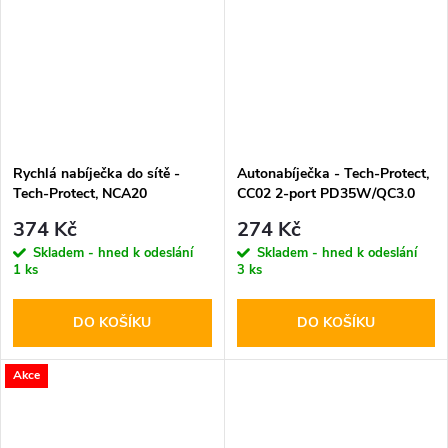
Rychlá nabíječka do sítě -
Autonabíječka - Tech-Protect,
Tech-Protect, NCA20
CC02 2-port PD35W/QC3.0
PD20W/QC3.0 + Lightning
374 Kč
274 Kč
kabel
Skladem - hned k odeslání
Skladem - hned k odeslání
1 ks
3 ks
DO KOŠÍKU
DO KOŠÍKU
Akce