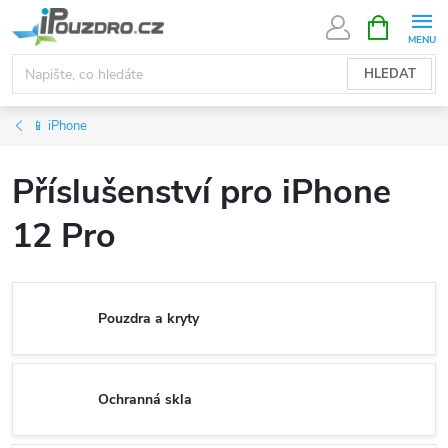
Přejít
NÁKUPNÍ
KOŠÍK
na
obsah
HLEDAT
📱 iPhone
Příslušenství pro iPhone
12 Pro
Pouzdra a kryty
Ochranná skla