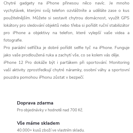
Chytré gadgety na iPhone přinesou něco navíc. Je mnoho
vychytávek, kterými svůj telefon ozvláštníte a uděláte zase o kus
použitelnějším. Můžete si sestavit chytrou domácnost, využít GPS
lokátory pro sledování objektů nebo třeba si pořídit ruční stabilizátor
pro iPhone a objektivy na telefon, které vylepší vaše videa a
fotografie.
Pro parádní selfíčka je dobré pořídit selfie tyč na iPhone. Funguje
jako vaše prodloužená ruka a zachytí vše, co se kolem vás děje.
iPhone 12 Pro dokáže být i parťákem při sportování. Monitoring
vaší aktivity zprostředkují chytré náramky, osobní váhy a sportovní
pouzdra pomohou iPhonu zůstat v bezpečí.
Doprava zdarma
Pro objednávky v hodnotě nad 700 Kč.
Vše máme skladem
40.000+ kusů zboží ve vlastním skladu.