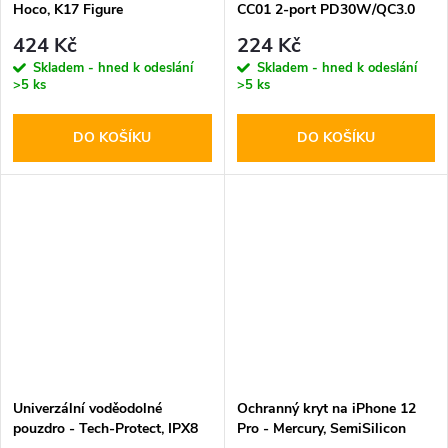
Hoco, K17 Figure
CC01 2-port PD30W/QC3.0
424 Kč
224 Kč
Skladem - hned k odeslání
Skladem - hned k odeslání
>5 ks
>5 ks
DO KOŠÍKU
DO KOŠÍKU
Univerzální voděodolné
Ochranný kryt na iPhone 12
pouzdro - Tech-Protect, IPX8
Pro - Mercury, SemiSilicon