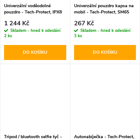
Univerzální voděodolné
Univerzální pouzdro kapsa na
pouzdro - Tech-Protect, IPX8
mobil - Tech-Protect, SM65
Pro Diving Waterproof Case
6.0-6.9" Black
1 244 Kč
267 Kč
Orange
Skladem - hned k odeslání
Skladem - hned k odeslání
2 ks
3 ks
DO KOŠÍKU
DO KOŠÍKU
Tripod / bluetooth selfie tyč -
Autonabíječka - Tech-Protect,