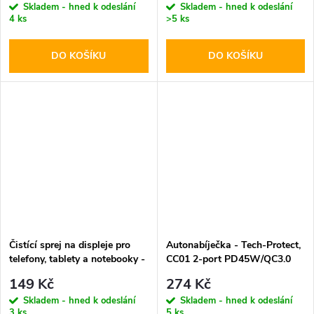
Skladem - hned k odeslání
Skladem - hned k odeslání
4 ks
>5 ks
DO KOŠÍKU
DO KOŠÍKU
Čistící sprej na displeje pro
Autonabíječka - Tech-Protect,
telefony, tablety a notebooky -
CC01 2-port PD45W/QC3.0
Tech-Protect, Cleaning Spray
149 Kč
274 Kč
200ml
Skladem - hned k odeslání
Skladem - hned k odeslání
3 ks
5 ks