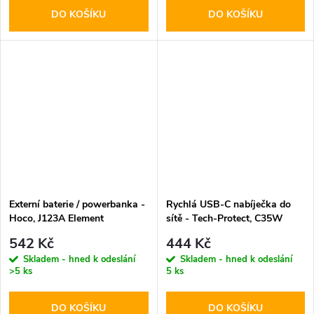
DO KOŠÍKU
DO KOŠÍKU
Externí baterie / powerbanka -
Rychlá USB-C nabíječka do
Hoco, J123A Element
sítě - Tech-Protect, C35W
20000mAh Black
PD35W White
542 Kč
444 Kč
Skladem - hned k odeslání
Skladem - hned k odeslání
>5 ks
5 ks
DO KOŠÍKU
DO KOŠÍKU