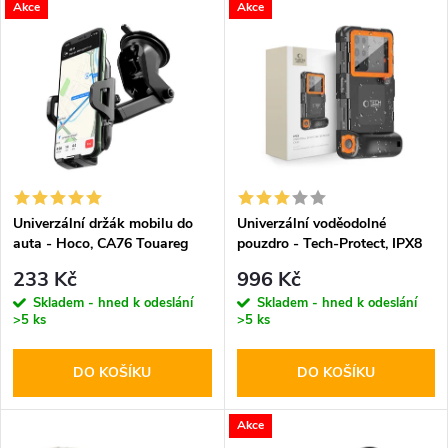
V
Akce
Akce
Nejdražší
z
ý
Abecedně
e
p
n
i
í
s
p
Univerzální držák mobilu do
Univerzální voděodolné
auta - Hoco, CA76 Touareg
pouzdro - Tech-Protect, IPX8
p
Diving Waterproof Case
r
233 Kč
996 Kč
Orange
r
Skladem - hned k odeslání
Skladem - hned k odeslání
>5 ks
>5 ks
o
o
DO KOŠÍKU
DO KOŠÍKU
d
d
u
Akce