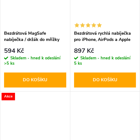
Bezdrátová MagSafe
Bezdrátová rychlá nabíječka
nabíječka / držák do mřížky
pro iPhone, AirPods a Apple
ventilace - Hoco, CA91 Magic
Watch - Tech-Protect, A12
594 Kč
897 Kč
MagSafe Wireless Charger
Skladem - hned k odeslání
Skladem - hned k odeslání
White
>5 ks
5 ks
DO KOŠÍKU
DO KOŠÍKU
Akce