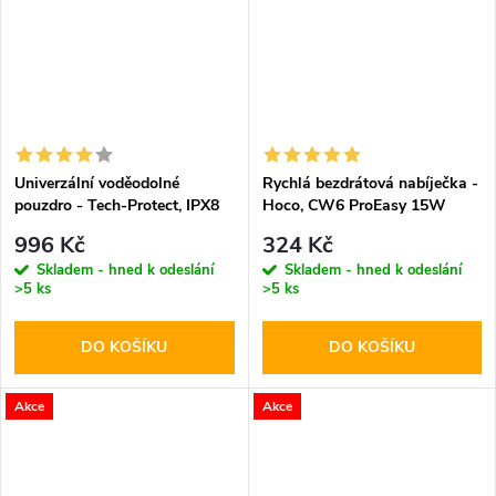
Univerzální voděodolné
Rychlá bezdrátová nabíječka -
pouzdro - Tech-Protect, IPX8
Hoco, CW6 ProEasy 15W
Diving Waterproof Case Black
White
996 Kč
324 Kč
Skladem - hned k odeslání
Skladem - hned k odeslání
>5 ks
>5 ks
DO KOŠÍKU
DO KOŠÍKU
Akce
Akce