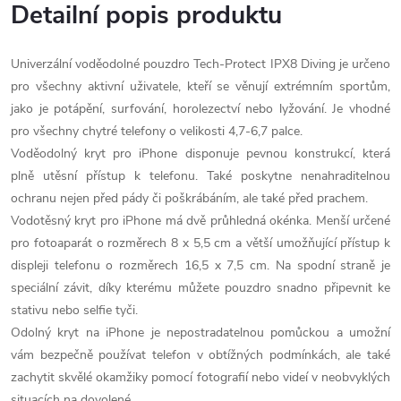
Detailní popis produktu
Univerzální voděodolné pouzdro Tech-Protect IPX8 Diving je určeno
pro všechny aktivní uživatele, kteří se věnují extrémním sportům,
jako je potápění, surfování, horolezectví nebo lyžování. Je vhodné
pro všechny chytré telefony o velikosti 4,7-6,7 palce.
Voděodolný kryt pro iPhone disponuje pevnou konstrukcí, která
plně utěsní přístup k telefonu. Také poskytne nenahraditelnou
ochranu nejen před pády či poškrábáním, ale také před prachem.
Vodotěsný kryt pro iPhone má dvě průhledná okénka. Menší určené
pro fotoaparát o rozměrech 8 x 5,5 cm a větší umožňující přístup k
displeji telefonu o rozměrech 16,5 x 7,5 cm. Na spodní straně je
speciální závit, díky kterému můžete pouzdro snadno připevnit ke
stativu nebo selfie tyči.
Odolný kryt na iPhone je nepostradatelnou pomůckou a umožní
vám bezpečně používat telefon v obtížných podmínkách, ale také
zachytit skvělé okamžiky pomocí fotografií nebo videí v neobvyklých
situacích na dovolené.