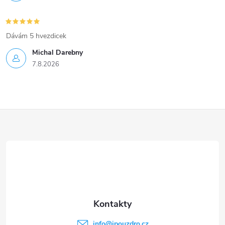
Dávám 5 hvezdicek
Michal Darebny
7.8.2026
Z
á
p
a
t
info
@
ipouzdro.cz