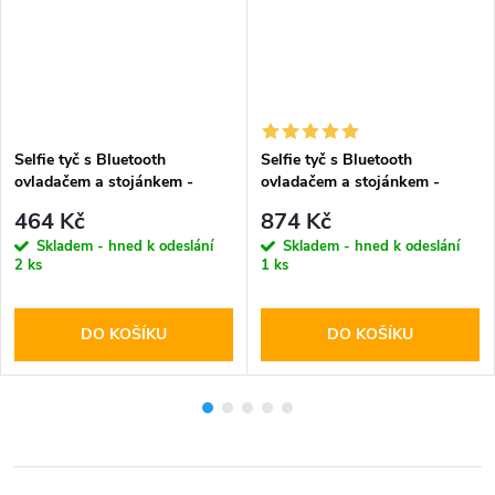
Selfie tyč s Bluetooth
Selfie tyč s Bluetooth
ovladačem a stojánkem -
ovladačem a stojánkem -
Tech-Protect, L01S Selfie
Tech-Protect, L03S Selfie
464 Kč
874 Kč
Stick Tripod
Stick Tripod Black
Skladem - hned k odeslání
Skladem - hned k odeslání
2 ks
1 ks
DO KOŠÍKU
DO KOŠÍKU