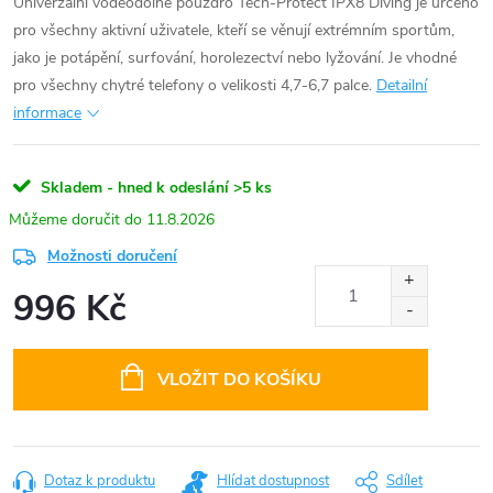
Univerzální voděodolné pouzdro Tech-Protect IPX8 Diving je určeno
pro všechny aktivní uživatele, kteří se věnují extrémním sportům,
jako je potápění, surfování, horolezectví nebo lyžování. Je vhodné
pro všechny chytré telefony o velikosti 4,7-6,7 palce.
Detailní
informace
Skladem - hned k odeslání
>5 ks
11.8.2026
Možnosti doručení
996 Kč
Měrná
cena:
VLOŽIT DO KOŠÍKU
Dotaz k produktu
Hlídat dostupnost
Sdílet