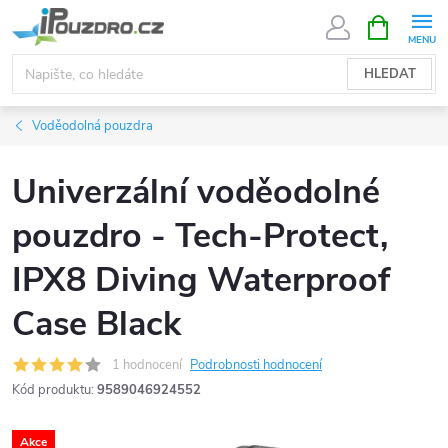
Přejít
NÁKUPNÍ
KOŠÍK
na
obsah
HLEDAT
Voděodolná pouzdra
Univerzální voděodolné
pouzdro - Tech-Protect,
IPX8 Diving Waterproof
Case Black
1 hodnocení
Podrobnosti hodnocení
Kód produktu:
9589046924552
Akce