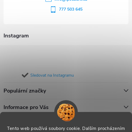
í
777 503 645
Instagram
Sledovat na Instagramu
Populární značky
Informace pro Vás
Blog
Tento web používá soubory cookie. Dalším procházením