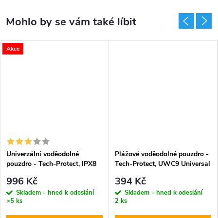
Akce
Univerzální voděodolné
Plážové voděodolné pouzdro -
pouzdro - Tech-Protect, IPX8
Tech-Protect, UWC9 Universal
Diving Waterproof Case
Orange
996 Kč
394 Kč
Orange
Skladem - hned k odeslání
Skladem - hned k odeslání
>5 ks
2 ks