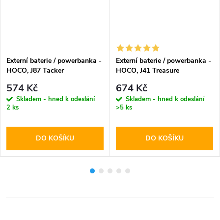
Externí baterie / powerbanka -
Externí baterie / powerbanka -
HOCO, J87 Tacker
HOCO, J41 Treasure
PD20W+QC3.0 10000mAh
10000mAh Black
574 Kč
674 Kč
Black
Skladem - hned k odeslání
Skladem - hned k odeslání
2 ks
>5 ks
DO KOŠÍKU
DO KOŠÍKU