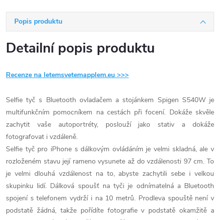
Popis produktu
Detailní popis produktu
Recenze na letemsvetemapplem.eu >>>
Selfie tyč s Bluetooth ovladačem a stojánkem Spigen S540W je
multifunkčním pomocníkem na cestách při focení. Dokáže skvěle
zachytit vaše autoportréty, poslouží jako stativ a dokáže
fotografovat i vzdáleně.
Selfie tyč pro iPhone s dálkovým ovládáním je velmi skladná, ale v
rozloženém stavu její rameno vysunete až do vzdálenosti 97 cm. To
je velmi dlouhá vzdálenost na to, abyste zachytili sebe i velkou
skupinku lidí. Dálková spoušť na tyči je odnímatelná a Bluetooth
spojení s telefonem vydrží i na 10 metrů. Prodleva spouště není v
podstatě žádná, takže pořídíte fotografie v podstatě okamžitě a