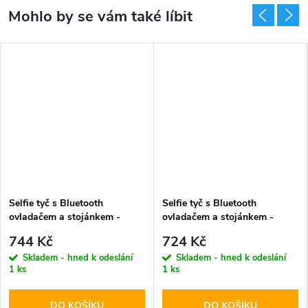
Selfie tyč s Bluetooth
Selfie tyč s Bluetooth
ovladačem a stojánkem -
ovladačem a stojánkem -
Tech-Protect, L06S MagSafe
Tech-Protect, L04S Selfie
744 Kč
724 Kč
Selfie Stick Tripod
Stick Tripod
Skladem - hned k odeslání
Skladem - hned k odeslání
1 ks
1 ks
DO KOŠÍKU
DO KOŠÍKU