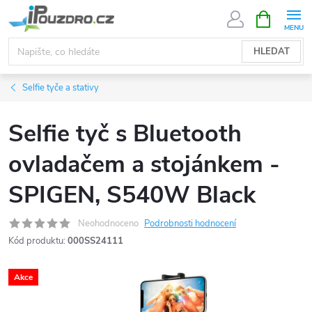
Přejít
NÁKUPNÍ
KOŠÍK
na
obsah
HLEDAT
Selfie tyče a stativy
Selfie tyč s Bluetooth
ovladačem a stojánkem -
SPIGEN, S540W Black
Neohodnoceno
Podrobnosti hodnocení
Kód produktu:
000SS24111
Akce