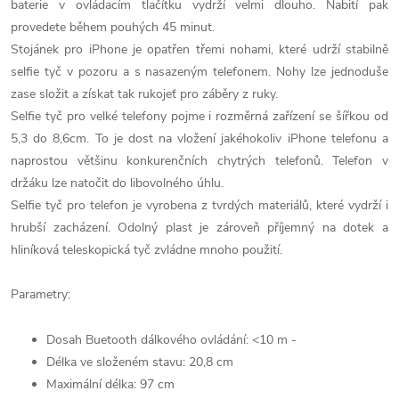
baterie v ovládacím tlačítku vydrží velmi dlouho. Nabití pak
provedete během pouhých 45 minut.
Stojánek pro iPhone je opatřen třemi nohami, které udrží stabilně
selfie tyč v pozoru a s nasazeným telefonem. Nohy lze jednoduše
zase složit a získat tak rukojeť pro záběry z ruky.
Selfie tyč pro velké telefony pojme i rozměrná zařízení se šířkou od
5,3 do 8,6cm. To je dost na vložení jakéhokoliv iPhone telefonu a
naprostou většinu konkurenčních chytrých telefonů. Telefon v
držáku lze natočit do libovolného úhlu.
Selfie tyč pro telefon je vyrobena z tvrdých materiálů, které vydrží i
hrubší zacházení. Odolný plast je zároveň příjemný na dotek a
hliníková teleskopická tyč zvládne mnoho použití.
Parametry:
Dosah Buetooth dálkového ovládání: <10 m -
Délka ve složeném stavu: 20,8 cm
Maximální délka: 97 cm