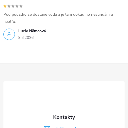
Pod pouzdro se dostane voda a je tam dokud ho nesundám a
neotřu.
Lucie Nĕmcová
9.8.2026
Z
á
p
a
t