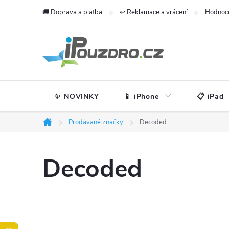
Přejít
🚚 Doprava a platba
↩️ Reklamace a vrácení
Hodnoc
na
obsah
✨ NOVINKY
📱 iPhone
📋 iPad
Prodávané značky
Decoded
Domů
Decoded