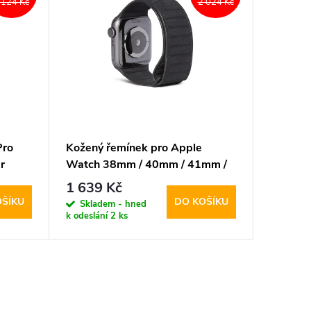
 124 Kč
2 024 Kč
Pro
Kožený řemínek pro Apple
r
Watch 38mm / 40mm / 41mm /
42mm - Decoded, Traction Black
1 639 Kč
OŠÍKU
DO KOŠÍKU
Skladem - hned
k odeslání
2 ks