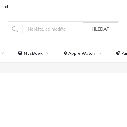
ení obchodu
📃 Obchodní podmínky
🔒 Ochrana os. údajů
📞 Ko
HLEDAT
💻 MacBook
⌚ Apple Watch
🎧 Ai