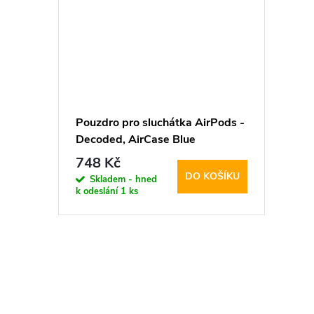
k
ů
t
ů
Pouzdro pro sluchátka AirPods -
Decoded, AirCase Blue
748 Kč
DO KOŠÍKU
Skladem - hned
k odeslání
1 ks
O
v