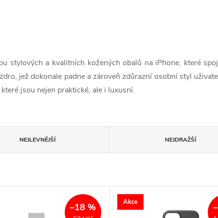
obu stylových a kvalitních kožených obalů na iPhone, které spo
dro, jež dokonale padne a zároveň zdůrazní osobní styl uživate
teré jsou nejen praktické, ale i luxusní.
NEJLEVNĚJŠÍ
NEJDRAŽŠÍ
Akce
–18 %