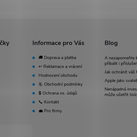
ačky
Informace pro Vás
Blog
🚚 Doprava a platba
A nezapomeňte 
přibalit i přísluše
↩️ Reklamace a vrácení
Jak ochránit vá
Hodnocení obchodu
Apple jako svate
📃 Obchodní podmínky
Nenápadná invest
🔒 Ochrana os. údajů
může ušetřit tisí
📞 Kontakt
💼 Pro firmy