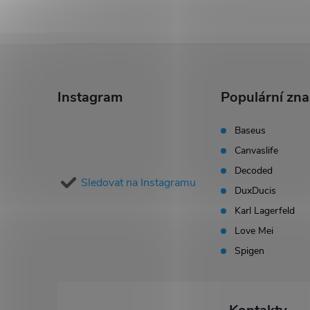
v
ý
Z
p
i
á
Instagram
Populární zn
s
p
Baseus
u
Canvaslife
a
Decoded
Sledovat na Instagramu
t
DuxDucis
Karl Lagerfeld
í
Love Mei
Spigen