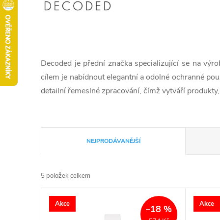
Decoded je přední značka specializující se na výr
cílem je nabídnout elegantní a odolné ochranné pouz
detailní řemeslné zpracování, čímž vytváří produkty, k
Ř
NEJPRODÁVANĚJŠÍ
a
5
položek celkem
z
V
Akce
Akce
e
–18 %