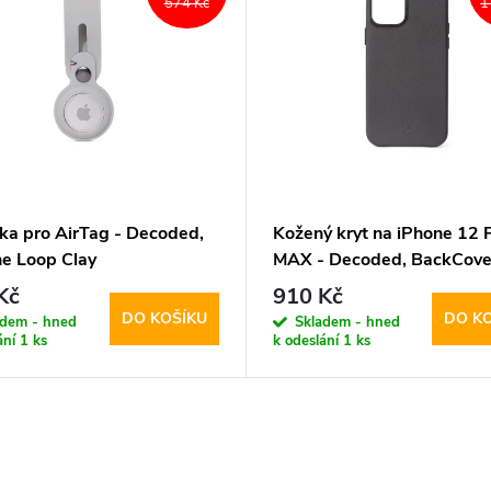
574 Kč
1
nka pro AirTag - Decoded,
Kožený kryt na iPhone 12 
ne Loop Clay
MAX - Decoded, BackCove
Black
Kč
910 Kč
DO KOŠÍKU
DO K
adem - hned
Skladem - hned
ání
1 ks
k odeslání
1 ks