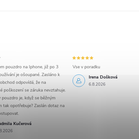
em pouzdro na Iphone, již po 3
Vse v poradku
užívání je ošoupané. Zasláno k
Irena Došková
 obchod odpovídá, že na
6.8.2026
é poškození se záruka nevztahuje.
y pouzdro je, když se běžným
 tak opotřebuje? Zaslán dotaz na
ostupovat.
udmila Kučerová
8.2026