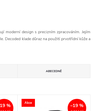
jují moderní design s precizním zpracováním. Jejím
le. Decoded klade důraz na použití prvotřídní kůže a
ABECEDNĚ
Akce
–19 %
–19 %