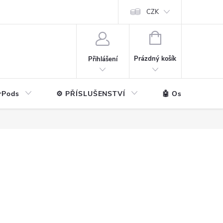
ntakt
💼 Pro firmy
CZK
NÁKUPNÍ
KOŠÍK
Prázdný košík
Přihlášení
rPods
⚙️ PŘÍSLUŠENSTVÍ
🤖 Ostatní značk