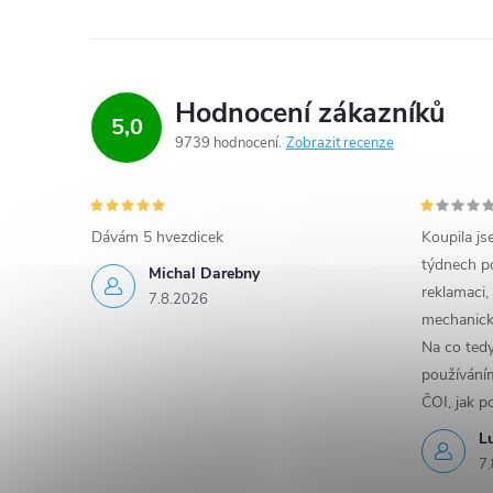
l
á
d
Hodnocení zákazníků
5,0
a
9739 hodnocení
Zobrazit recenze
c
í
Dávám 5 hvezdicek
Koupila js
týdnech po
p
Michal Darebny
reklamaci,
7.8.2026
r
mechanick
Na co ted
v
používáním
k
ČOI, jak p
L
y
7.