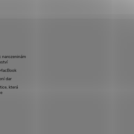
k narozeninám
nství
š MacBook
bní dar
ice, která
ce