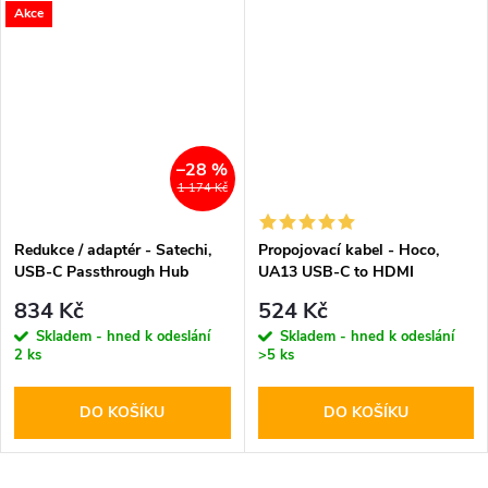
Akce
–28 %
1 174 Kč
Redukce / adaptér - Satechi,
Propojovací kabel - Hoco,
USB-C Passthrough Hub
UA13 USB-C to HDMI
Silver
834 Kč
524 Kč
Skladem - hned k odeslání
Skladem - hned k odeslání
2 ks
>5 ks
DO KOŠÍKU
DO KOŠÍKU