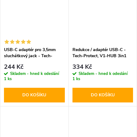
USB-C adaptér pro 3,5mm
Redukce / adaptér USB-C -
sluchátkový jack - Tech-
Tech-Protect, V1-HUB 3in1
Protect
244 Kč
334 Kč
Skladem - hned k odeslání
Skladem - hned k odeslání
1 ks
1 ks
DO KOŠÍKU
DO KOŠÍKU