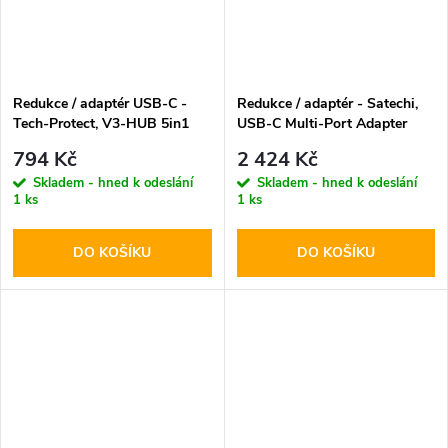
Redukce / adaptér USB-C -
Redukce / adaptér - Satechi,
Tech-Protect, V3-HUB 5in1
USB-C Multi-Port Adapter
Silver
794 Kč
2 424 Kč
Skladem - hned k odeslání
Skladem - hned k odeslání
1 ks
1 ks
DO KOŠÍKU
DO KOŠÍKU