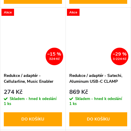
Akce
Akce
–15 %
–29 %
324 Kč
1 224 Kč
Redukce / adaptér -
Redukce / adaptér - Satechi,
Cellularline, Music Enabler
Aluminum USB-C CLAMP
PRO Hub Silver
274 Kč
869 Kč
Skladem - hned k odeslání
Skladem - hned k odeslání
1 ks
1 ks
DO KOŠÍKU
DO KOŠÍKU