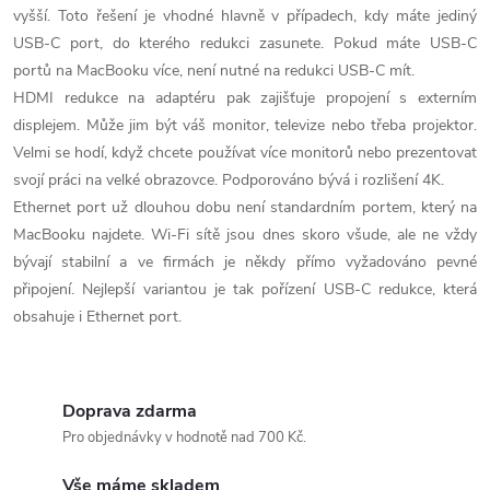
vyšší. Toto řešení je vhodné hlavně v případech, kdy máte jediný
USB-C port, do kterého redukci zasunete. Pokud máte USB-C
portů na MacBooku více, není nutné na redukci USB-C mít.
HDMI redukce na adaptéru pak zajišťuje propojení s externím
displejem. Může jim být váš monitor, televize nebo třeba projektor.
Velmi se hodí, když chcete používat více monitorů nebo prezentovat
svojí práci na velké obrazovce. Podporováno bývá i rozlišení 4K.
Ethernet port už dlouhou dobu není standardním portem, který na
MacBooku najdete. Wi-Fi sítě jsou dnes skoro všude, ale ne vždy
bývají stabilní a ve firmách je někdy přímo vyžadováno pevné
připojení. Nejlepší variantou je tak pořízení USB-C redukce, která
obsahuje i Ethernet port.
Doprava zdarma
Pro objednávky v hodnotě nad 700 Kč.
Vše máme skladem