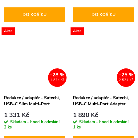
DO KOŠÍKU
DO KOŠÍKU
Akce
Akce
–28 %
–25 %
1 874 Kč
2 524 Kč
Redukce / adaptér - Satechi,
Redukce / adaptér - Satechi,
USB-C Slim Multi-Port
USB-C Multi-Port Adapter
Adapter Gray
Gray
1 331 Kč
1 890 Kč
Skladem - hned k odeslání
Skladem - hned k odeslání
2 ks
1 ks