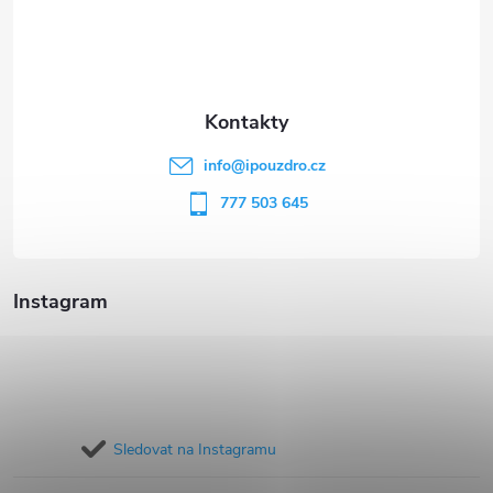
p
a
t
info
@
ipouzdro.cz
í
777 503 645
Instagram
Sledovat na Instagramu