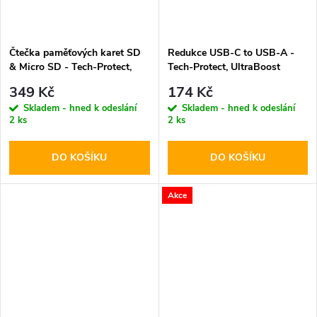
Čtečka paměťových karet SD
Redukce USB-C to USB-A -
& Micro SD - Tech-Protect,
Tech-Protect, UltraBoost
UltraBoost Black
Black
349 Kč
174 Kč
Skladem - hned k odeslání
Skladem - hned k odeslání
2 ks
2 ks
DO KOŠÍKU
DO KOŠÍKU
Akce