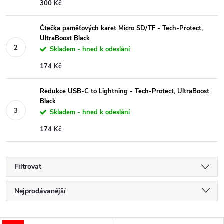
300 Kč
Čtečka paměťových karet Micro SD/TF - Tech-Protect,
UltraBoost Black
Skladem - hned k odeslání
174 Kč
Redukce USB-C to Lightning - Tech-Protect, UltraBoost
Black
Skladem - hned k odeslání
174 Kč
Filtrovat
Ř
Nejprodávanější
a
Nejlevnější