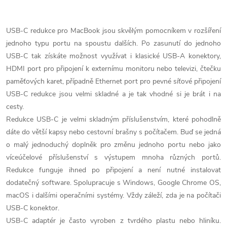
O
v
USB-C redukce pro MacBook jsou skvělým pomocníkem v rozšíření
jednoho typu portu na spoustu dalších. Po zasunutí do jednoho
l
USB-C tak získáte možnost využívat i klasické USB-A konektory,
á
HDMI port pro připojení k externímu monitoru nebo televizi, čtečku
paměťových karet, případně Ethernet port pro pevné síťové připojení
d
USB-C redukce jsou velmi skladné a je tak vhodné si je brát i na
cesty.
a
Redukce USB-C je velmi skladným příslušenstvím, které pohodlně
c
dáte do větší kapsy nebo cestovní brašny s počítačem. Buď se jedná
o malý jednoduchý doplněk pro změnu jednoho portu nebo jako
í
víceúčelové příslušenství s výstupem mnoha různých portů.
p
Redukce funguje ihned po připojení a není nutné instalovat
dodatečný software. Spolupracuje s Windows, Google Chrome OS,
r
macOS i dalšími operačními systémy. Vždy záleží, zda je na počítači
USB-C konektor.
v
USB-C adaptér je často vyroben z tvrdého plastu nebo hliníku.