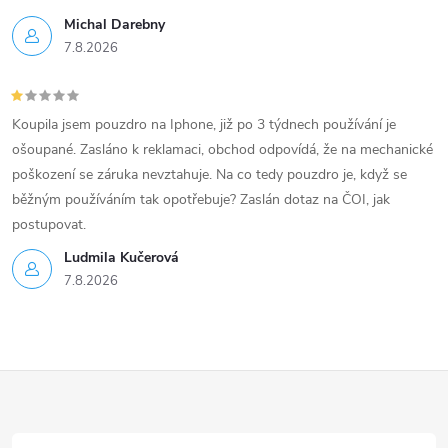
Michal Darebny
7.8.2026
Koupila jsem pouzdro na Iphone, již po 3 týdnech používání je
ošoupané. Zasláno k reklamaci, obchod odpovídá, že na mechanické
poškození se záruka nevztahuje. Na co tedy pouzdro je, když se
běžným používáním tak opotřebuje? Zaslán dotaz na ČOI, jak
postupovat.
Ludmila Kučerová
7.8.2026
Z
á