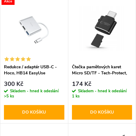
V
Akce
Nejdražší
z
ý
Abecedně
e
p
n
i
í
s
p
Redukce / adaptér USB-C -
Čtečka paměťových karet
Hoco, HB14 EasyUse
Micro SD/TF - Tech-Protect,
p
UltraBoost Black
r
300 Kč
174 Kč
r
Skladem - hned k odeslání
Skladem - hned k odeslání
>5 ks
1 ks
o
o
DO KOŠÍKU
DO KOŠÍKU
d
d
u