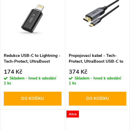
u
k
k
t
t
ů
ů
Redukce USB-C to Lightning -
Propojovací kabel - Tech-
Tech-Protect, UltraBoost
Protect, UltraBoost USB-C to
Black
HDMI
174 Kč
374 Kč
Skladem - hned k odeslání
Skladem - hned k odeslání
1 ks
1 ks
DO KOŠÍKU
DO KOŠÍKU
Akce