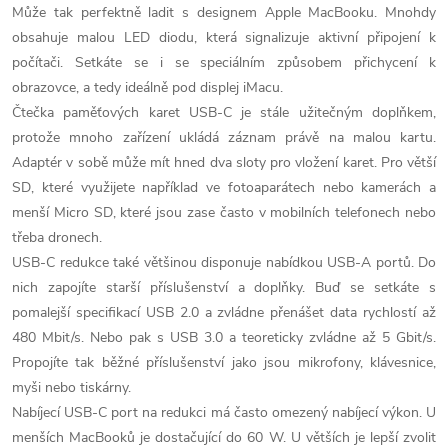
k
Může tak perfektně ladit s designem Apple MacBooku. Mnohdy
obsahuje malou LED diodu, která signalizuje aktivní připojení k
y
počítači. Setkáte se i se speciálním způsobem přichycení k
v
obrazovce, a tedy ideálně pod displej iMacu.
Čtečka paměťových karet USB-C je stále užitečným doplňkem,
ý
protože mnoho zařízení ukládá záznam právě na malou kartu.
Adaptér v sobě může mít hned dva sloty pro vložení karet. Pro větší
p
SD, které využijete například ve fotoaparátech nebo kamerách a
i
menší Micro SD, které jsou zase často v mobilních telefonech nebo
třeba dronech.
s
USB-C redukce také většinou disponuje nabídkou USB-A portů. Do
u
nich zapojíte starší příslušenství a doplňky. Buď se setkáte s
pomalejší specifikací USB 2.0 a zvládne přenášet data rychlostí až
480 Mbit/s. Nebo pak s USB 3.0 a teoreticky zvládne až 5 Gbit/s.
Propojíte tak běžné příslušenství jako jsou mikrofony, klávesnice,
myši nebo tiskárny.
Nabíjecí USB-C port na redukci má často omezený nabíjecí výkon. U
menších MacBooků je dostačující do 60 W. U větších je lepší zvolit