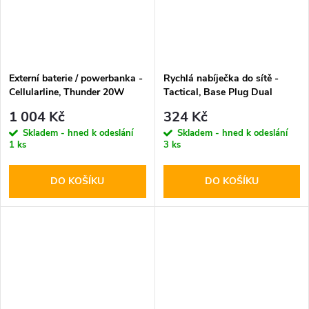
Externí baterie / powerbanka -
Rychlá nabíječka do sítě -
Cellularline, Thunder 20W
Tactical, Base Plug Dual
10000mAh Blue
PD20W/QC3.0 Black
1 004 Kč
324 Kč
Skladem - hned k odeslání
Skladem - hned k odeslání
1 ks
3 ks
DO KOŠÍKU
DO KOŠÍKU