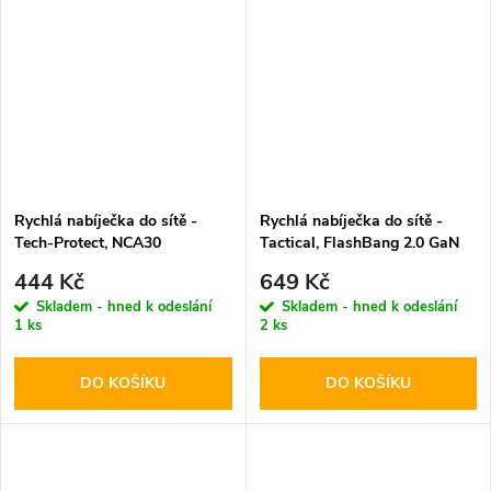
Rychlá nabíječka do sítě -
Rychlá nabíječka do sítě -
Tech-Protect, NCA30
Tactical, FlashBang 2.0 GaN
PD30W/QC3.0 + Lightning
65W Black
444 Kč
649 Kč
kabel
Skladem - hned k odeslání
Skladem - hned k odeslání
1 ks
2 ks
DO KOŠÍKU
DO KOŠÍKU