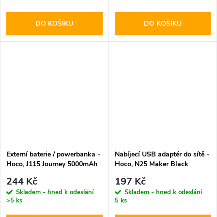
DO KOŠÍKU
DO KOŠÍKU
Externí baterie / powerbanka -
Nabíjecí USB adaptér do sítě -
Hoco, J115 Journey 5000mAh
Hoco, N25 Maker Black
White
244 Kč
197 Kč
Skladem - hned k odeslání
Skladem - hned k odeslání
>5 ks
5 ks