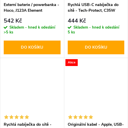
Externí baterie / powerbanka -
Rychlá USB-C nabíječka do
Hoco, J123A Element
sítě - Tech-Protect, C35W
20000mAh Black
PD35W White
542 Kč
444 Kč
Skladem - hned k odeslání
Skladem - hned k odeslání
>5 ks
5 ks
DO KOŠÍKU
DO KOŠÍKU
Akce
Rychlá nabíječka do sítě -
Originální kabel - Apple, USB-