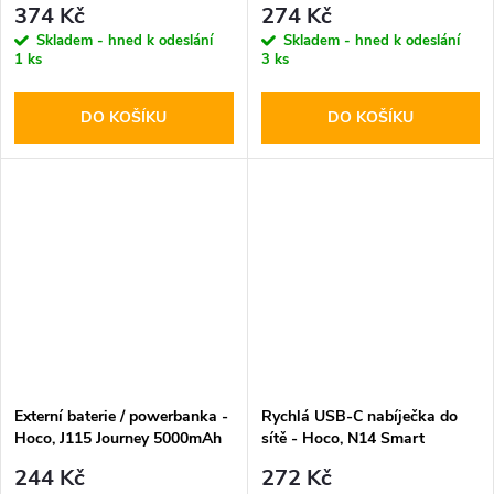
374 Kč
274 Kč
kabel
Skladem - hned k odeslání
Skladem - hned k odeslání
1 ks
3 ks
DO KOŠÍKU
DO KOŠÍKU
Externí baterie / powerbanka -
Rychlá USB-C nabíječka do
Hoco, J115 Journey 5000mAh
sítě - Hoco, N14 Smart
Black
PD20W
244 Kč
272 Kč