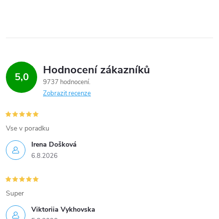
s
u
Hodnocení zákazníků
5,0
9737 hodnocení
Zobrazit recenze
Vse v poradku
Irena Došková
6.8.2026
Super
Viktoriia Vykhovska