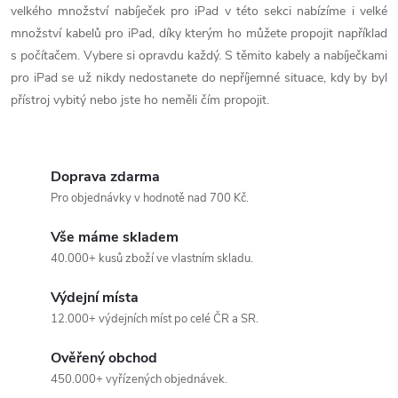
k
velkého množství nabíječek pro iPad v této sekci nabízíme i velké
c
o
množství kabelů pro iPad, díky kterým ho můžete propojit například
í
s počítačem. Vybere si opravdu každý. S těmito kabely a nabíječkami
v
pro iPad se už nikdy nedostanete do nepříjemné situace, kdy by byl
á
p
přístroj vybitý nebo jste ho neměli čím propojit.
n
r
í
v
Doprava zdarma
k
Pro objednávky v hodnotě nad 700 Kč.
y
Vše máme skladem
40.000+ kusů zboží ve vlastním skladu.
v
Výdejní místa
ý
12.000+ výdejních míst po celé ČR a SR.
p
Ověřený obchod
i
450.000+ vyřízených objednávek.