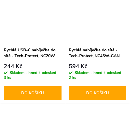
Rychlá USB-C nabíječka do
Rychlá nabíječka do sítě -
sítě - Tech-Protect, NC20W
Tech-Protect, NC45W-GAN
PD20W White
PD45W Black
244 Kč
594 Kč
Skladem - hned k odeslání
Skladem - hned k odeslání
3 ks
2 ks
DO KOŠÍKU
DO KOŠÍKU