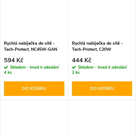
Rychlá nabíječka do sítě -
Rychlá nabíječka do sítě -
Tech-Protect, NC45W-GAN
Tech-Protect, C20W
PD45W White
PD20W/QC3.0 White +
594 Kč
444 Kč
Lightning kabel
Skladem - hned k odeslání
Skladem - hned k odeslání
4 ks
2 ks
DO KOŠÍKU
DO KOŠÍKU