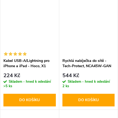
Kabel USB-A/Lightning pro
Rychlá nabíječka do sítě -
iPhone a iPad - Hoco, X1
Tech-Protect, NCA45W-GAN
White 200cm
PD45W/QC3.0 + Lightning
224 Kč
544 Kč
kabel
Skladem - hned k odeslání
Skladem - hned k odeslání
>5 ks
2 ks
DO KOŠÍKU
DO KOŠÍKU