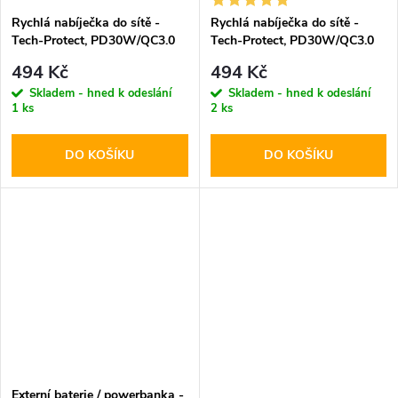
Rychlá nabíječka do sítě -
Rychlá nabíječka do sítě -
Tech-Protect, PD30W/QC3.0
Tech-Protect, PD30W/QC3.0
Black
White
494 Kč
494 Kč
Skladem - hned k odeslání
Skladem - hned k odeslání
1 ks
2 ks
DO KOŠÍKU
DO KOŠÍKU
Externí baterie / powerbanka -