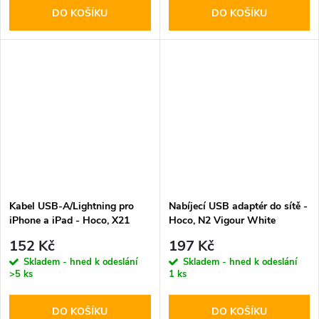
DO KOŠÍKU
DO KOŠÍKU
Kabel USB-A/Lightning pro
Nabíjecí USB adaptér do sítě -
iPhone a iPad - Hoco, X21
Hoco, N2 Vigour White
Plus White
152 Kč
197 Kč
Skladem - hned k odeslání
Skladem - hned k odeslání
>5 ks
1 ks
DO KOŠÍKU
DO KOŠÍKU