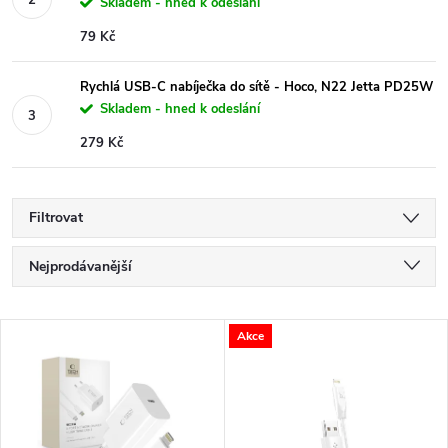
Skladem - hned k odeslání
79 Kč
Rychlá USB-C nabíječka do sítě - Hoco, N22 Jetta PD25W
Skladem - hned k odeslání
279 Kč
Filtrovat
Ř
Nejprodávanější
a
Nejlevnější
V
Akce
Nejdražší
z
ý
Abecedně
e
p