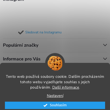
Sledovat na Instagramu
Populární značky
Informace pro Vás
Blog
Tento web používá soubory cookie. Dalším procházením
tohoto webu vyjadřujete souhlas s jejich
používáním.
Další informace
.
Copyright 2026
iPouzdro.cz
. Všechna práva vyhrazena.
Upravit
Nastavení
nastavení cookies
Souhlasím
Vytvořil Shoptet