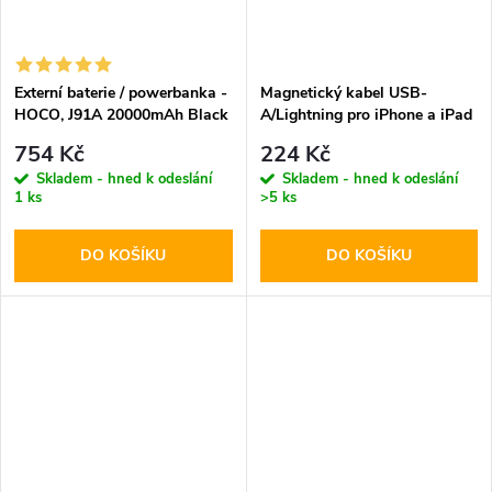
Externí baterie / powerbanka -
Magnetický kabel USB-
HOCO, J91A 20000mAh Black
A/Lightning pro iPhone a iPad
- Hoco, X52 Sereno Black
754 Kč
224 Kč
Skladem - hned k odeslání
Skladem - hned k odeslání
1 ks
>5 ks
DO KOŠÍKU
DO KOŠÍKU