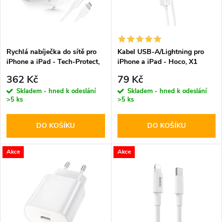
n
i
í
s
p
Rychlá nabíječka do sítě pro
Kabel USB-A/Lightning pro
iPhone a iPad - Tech-Protect,
iPhone a iPad - Hoco, X1
p
NC20W + Lightning kabel
White 100cm
r
362 Kč
79 Kč
r
Skladem - hned k odeslání
Skladem - hned k odeslání
>5 ks
>5 ks
o
o
DO KOŠÍKU
DO KOŠÍKU
d
d
u
Akce
Akce
u
k
k
t
t