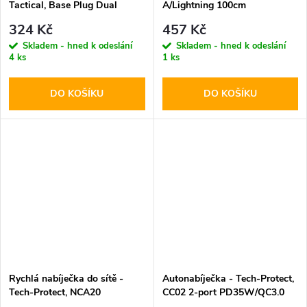
Tactical, Base Plug Dual
A/Lightning 100cm
PD20W/QC3.0 White
324 Kč
457 Kč
Skladem - hned k odeslání
Skladem - hned k odeslání
4 ks
1 ks
DO KOŠÍKU
DO KOŠÍKU
Rychlá nabíječka do sítě -
Autonabíječka - Tech-Protect,
Tech-Protect, NCA20
CC02 2-port PD35W/QC3.0
PD20W/QC3.0 + Lightning