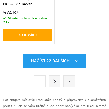
HOCO, J87 Tacker
PD20W+QC3.0 10000mAh
574 Kč
Black
Skladem - hned k odeslání
2 ks
DO KOŠÍKU
O
NAČÍST 22 DALŠÍCH
v
l
S
1
2
t
á
r
d
á
Potřebujete mít svůj iPad stále nabitý a připravený k okamžitému
a
n
použití? Pak se vám určitě bude hodit nabíječka pro iPad. Kromě