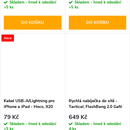
Skladem - hned k odeslání
Skladem - hned k odeslání
>5 ks
>5 ks
DO KOŠÍKU
DO KOŠÍKU
Akce
Kabel USB-A/Lightning pro
Rychlá nabíječka do sítě -
iPhone a iPad - Hoco, X20
Tactical, FlashBang 2.0 GaN
Flash Black
65W White
79 Kč
649 Kč
Skladem - hned k odeslání
Skladem - hned k odeslání
>5 ks
4 ks