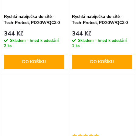
Rychlá nabíječka do sítě -
Rychlá nabíječka do sítě -
Tech-Protect, PD20W/QC3.0
Tech-Protect, PD20W/QC3.0
White
Black
344 Kč
344 Kč
Skladem - hned k odeslání
Skladem - hned k odeslání
2 ks
1 ks
DO KOŠÍKU
DO KOŠÍKU