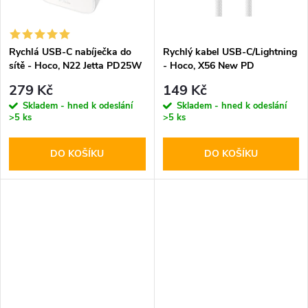
ů
ů
Rychlá USB-C nabíječka do
Rychlý kabel USB-C/Lightning
sítě - Hoco, N22 Jetta PD25W
- Hoco, X56 New PD
279 Kč
149 Kč
Skladem - hned k odeslání
Skladem - hned k odeslání
>5 ks
>5 ks
DO KOŠÍKU
DO KOŠÍKU