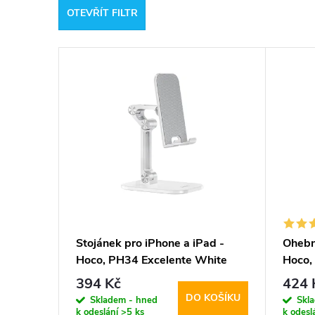
OTEVŘÍT FILTR
e
V
n
ý
í
p
p
i
r
s
o
p
d
Stojánek pro iPhone a iPad -
Ohebný
Hoco, PH34 Excelente White
Hoco,
r
u
394 Kč
424 
DO KOŠÍKU
o
Skladem - hned
Skl
k
k odeslání
>5 ks
k odesl