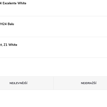
34 Excelente White
 PH24 Balu
ct, Z1 White
NEJLEVNĚJŠÍ
NEJDRAŽŠÍ