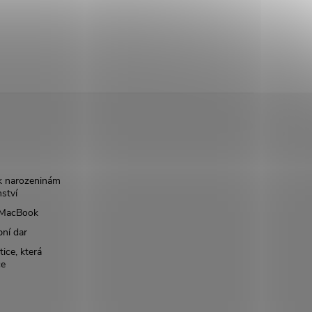
k narozeninám
nství
š MacBook
bní dar
ice, která
ce