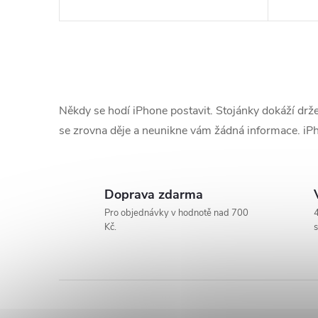
d
t
u
ů
O
k
v
Někdy se hodí iPhone postavit. Stojánky dokáží držet
l
t
se zrovna děje a neunikne vám žádná informace. iPh
á
ů
d
Doprava zdarma
a
Pro objednávky v hodnotě nad 700
4
Kč.
s
c
í
p