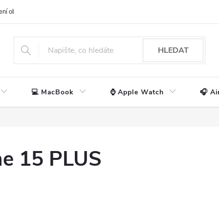
ení obchodu
📃 Obchodní podmínky
🔒 Ochrana os. údajů
📞 Ko
HLEDAT
💻 MacBook
⌚ Apple Watch
🎧 Ai
ne 15 PLUS