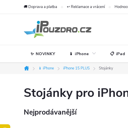
Přejít
🚚 Doprava a platba
↩️ Reklamace a vrácení
Hodnoc
na
obsah
✨ NOVINKY
📱 iPhone
📋 iPad
📱 iPhone
iPhone 15 PLUS
Stojánky
Domů
Stojánky pro iPho
Nejprodávanější