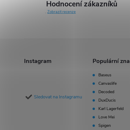
r
Hodnocení zákazníků
Zobrazit recenze
v
k
y
Z
v
á
ý
Instagram
Populární zn
p
p
Baseus
i
Canvaslife
a
Decoded
s
Sledovat na Instagramu
t
DuxDucis
u
Karl Lagerfeld
í
Love Mei
Spigen