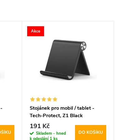
Akce
 -
Stojánek pro mobil / tablet -
Tech-Protect, Z1 Black
191 Kč
OŠÍKU
DO KOŠÍKU
Skladem - hned
k odeslání
1 ks