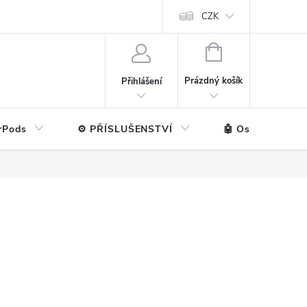
ntakt
💼 Pro firmy
CZK
NÁKUPNÍ
KOŠÍK
Prázdný košík
Přihlášení
rPods
⚙️ PŘÍSLUŠENSTVÍ
🤖 Ostatní značk