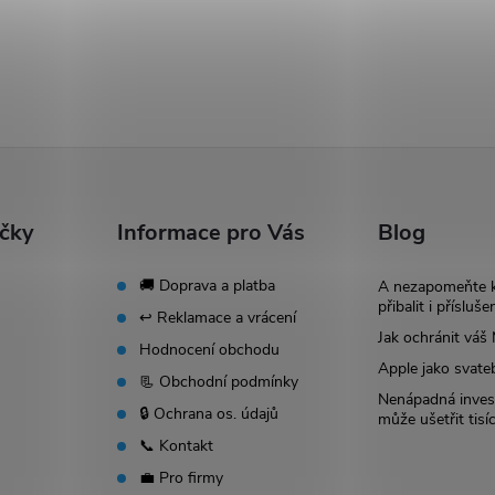
ačky
Informace pro Vás
Blog
🚚 Doprava a platba
A nezapomeňte 
přibalit i přísluše
↩️ Reklamace a vrácení
Jak ochránit vá
Hodnocení obchodu
Apple jako svate
📃 Obchodní podmínky
Nenápadná invest
🔒 Ochrana os. údajů
může ušetřit tisí
📞 Kontakt
💼 Pro firmy