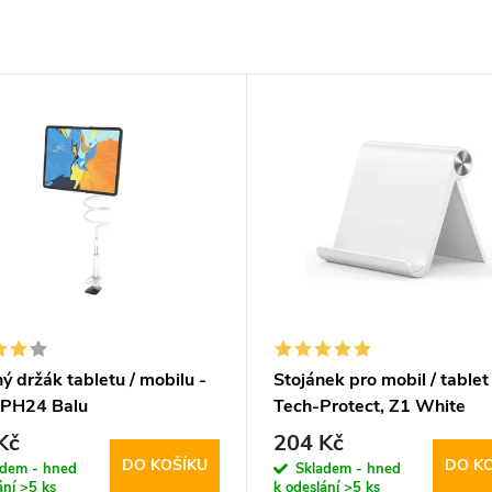
 držák tabletu / mobilu -
Stojánek pro mobil / tablet
 PH24 Balu
Tech-Protect, Z1 White
Kč
204 Kč
DO KOŠÍKU
DO K
adem - hned
Skladem - hned
ání
>5 ks
k odeslání
>5 ks