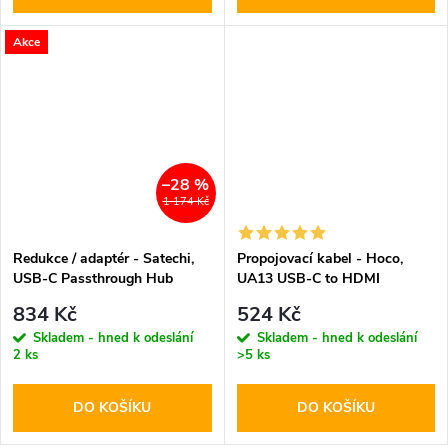
Akce
–28 %
1 174 Kč
Redukce / adaptér - Satechi,
Propojovací kabel - Hoco,
USB-C Passthrough Hub
UA13 USB-C to HDMI
Silver
834 Kč
524 Kč
Skladem - hned k odeslání
Skladem - hned k odeslání
2 ks
>5 ks
DO KOŠÍKU
DO KOŠÍKU