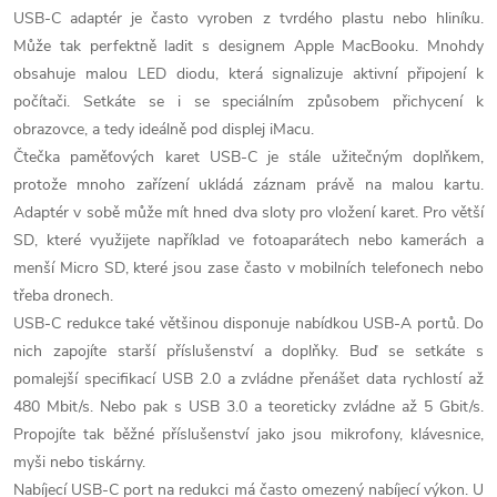
v
USB-C adaptér je často vyroben z tvrdého plastu nebo hliníku.
k
Může tak perfektně ladit s designem Apple MacBooku. Mnohdy
obsahuje malou LED diodu, která signalizuje aktivní připojení k
y
počítači. Setkáte se i se speciálním způsobem přichycení k
v
obrazovce, a tedy ideálně pod displej iMacu.
Čtečka paměťových karet USB-C je stále užitečným doplňkem,
ý
protože mnoho zařízení ukládá záznam právě na malou kartu.
Adaptér v sobě může mít hned dva sloty pro vložení karet. Pro větší
p
SD, které využijete například ve fotoaparátech nebo kamerách a
i
menší Micro SD, které jsou zase často v mobilních telefonech nebo
třeba dronech.
s
USB-C redukce také většinou disponuje nabídkou USB-A portů. Do
u
nich zapojíte starší příslušenství a doplňky. Buď se setkáte s
pomalejší specifikací USB 2.0 a zvládne přenášet data rychlostí až
480 Mbit/s. Nebo pak s USB 3.0 a teoreticky zvládne až 5 Gbit/s.
Propojíte tak běžné příslušenství jako jsou mikrofony, klávesnice,
myši nebo tiskárny.
Nabíjecí USB-C port na redukci má často omezený nabíjecí výkon. U