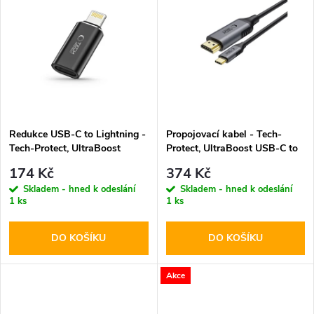
u
k
k
t
t
ů
ů
Redukce USB-C to Lightning -
Propojovací kabel - Tech-
Tech-Protect, UltraBoost
Protect, UltraBoost USB-C to
Black
HDMI
174 Kč
374 Kč
Skladem - hned k odeslání
Skladem - hned k odeslání
1 ks
1 ks
DO KOŠÍKU
DO KOŠÍKU
Akce