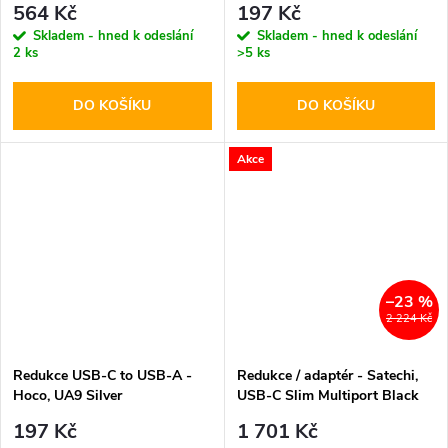
564 Kč
197 Kč
Skladem - hned k odeslání
Skladem - hned k odeslání
2 ks
>5 ks
DO KOŠÍKU
DO KOŠÍKU
Akce
–23 %
2 224 Kč
Redukce USB-C to USB-A -
Redukce / adaptér - Satechi,
Hoco, UA9 Silver
USB-C Slim Multiport Black
197 Kč
1 701 Kč