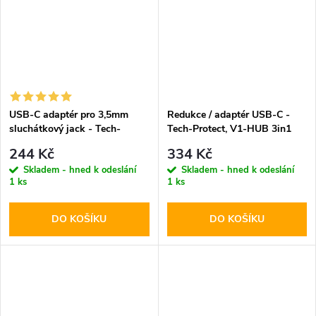
USB-C adaptér pro 3,5mm
Redukce / adaptér USB-C -
sluchátkový jack - Tech-
Tech-Protect, V1-HUB 3in1
Protect
244 Kč
334 Kč
Skladem - hned k odeslání
Skladem - hned k odeslání
1 ks
1 ks
DO KOŠÍKU
DO KOŠÍKU