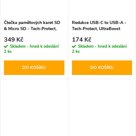
Čtečka paměťových karet SD
Redukce USB-C to USB-A -
& Micro SD - Tech-Protect,
Tech-Protect, UltraBoost
UltraBoost Black
Black
349 Kč
174 Kč
Skladem - hned k odeslání
Skladem - hned k odeslání
2 ks
2 ks
DO KOŠÍKU
DO KOŠÍKU