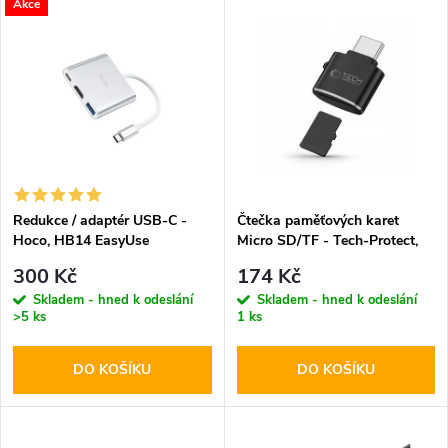
V
Akce
Nejdražší
z
ý
Abecedně
e
p
n
i
í
s
p
Redukce / adaptér USB-C -
Čtečka paměťových karet
Hoco, HB14 EasyUse
Micro SD/TF - Tech-Protect,
p
UltraBoost Black
r
300 Kč
174 Kč
r
Skladem - hned k odeslání
Skladem - hned k odeslání
>5 ks
1 ks
o
o
DO KOŠÍKU
DO KOŠÍKU
d
d
u