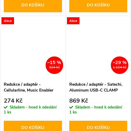
DO KOŠÍKU
DO KOŠÍKU
Akce
Akce
–15 %
–29 %
324 Kč
1 224 Kč
Redukce / adaptér -
Redukce / adaptér - Satechi,
Cellularline, Music Enabler
Aluminum USB-C CLAMP
PRO Hub Silver
274 Kč
869 Kč
Skladem - hned k odeslání
Skladem - hned k odeslání
1 ks
1 ks
DO KOŠÍKU
DO KOŠÍKU