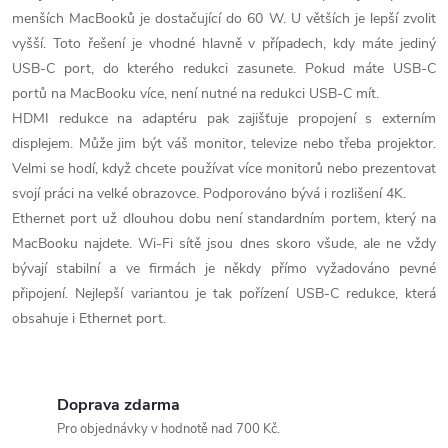
menších MacBooků je dostačující do 60 W. U větších je lepší zvolit
vyšší. Toto řešení je vhodné hlavně v případech, kdy máte jediný
USB-C port, do kterého redukci zasunete. Pokud máte USB-C
portů na MacBooku více, není nutné na redukci USB-C mít.
HDMI redukce na adaptéru pak zajišťuje propojení s externím
displejem. Může jim být váš monitor, televize nebo třeba projektor.
Velmi se hodí, když chcete používat více monitorů nebo prezentovat
svojí práci na velké obrazovce. Podporováno bývá i rozlišení 4K.
Ethernet port už dlouhou dobu není standardním portem, který na
MacBooku najdete. Wi-Fi sítě jsou dnes skoro všude, ale ne vždy
bývají stabilní a ve firmách je někdy přímo vyžadováno pevné
připojení. Nejlepší variantou je tak pořízení USB-C redukce, která
obsahuje i Ethernet port.
Doprava zdarma
Pro objednávky v hodnotě nad 700 Kč.