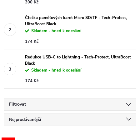
300 Kč
Čtečka paměťových karet Micro SD/TF - Tech-Protect,
UltraBoost Black
Skladem - hned k odeslání
174 Kč
Redukce USB-C to Lightning - Tech-Protect, UltraBoost
Black
Skladem - hned k odeslání
174 Kč
Filtrovat
Ř
Nejprodávanější
a
Nejlevnější