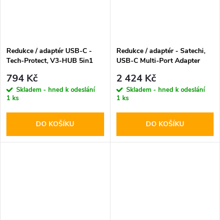
Redukce / adaptér USB-C -
Redukce / adaptér - Satechi,
Tech-Protect, V3-HUB 5in1
USB-C Multi-Port Adapter
Silver
794 Kč
2 424 Kč
Skladem - hned k odeslání
Skladem - hned k odeslání
1 ks
1 ks
DO KOŠÍKU
DO KOŠÍKU