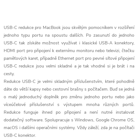
O
v
USB-C redukce pro MacBook jsou skvělým pomocníkem v rozšíření
jednoho typu portu na spoustu dalších. Po zasunutí do jednoho
l
USB-C tak získáte možnost využívat i klasické USB-A konektory,
á
HDMI port pro připojení k externímu monitoru nebo televizi, čtečku
paměťových karet, případně Ethernet port pro pevné síťové připojení
d
USB-C redukce jsou velmi skladné a je tak vhodné si je brát i na
cesty.
a
Redukce USB-C je velmi skladným příslušenstvím, které pohodlně
c
dáte do větší kapsy nebo cestovní brašny s počítačem. Buď se jedná
o malý jednoduchý doplněk pro změnu jednoho portu nebo jako
í
víceúčelové příslušenství s výstupem mnoha různých portů.
p
Redukce funguje ihned po připojení a není nutné instalovat
dodatečný software. Spolupracuje s Windows, Google Chrome OS,
r
macOS i dalšími operačními systémy. Vždy záleží, zda je na počítači
USB-C konektor.