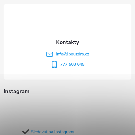
á
p
a
t
info
@
ipouzdro.cz
í
777 503 645
Instagram
Sledovat na Instagramu