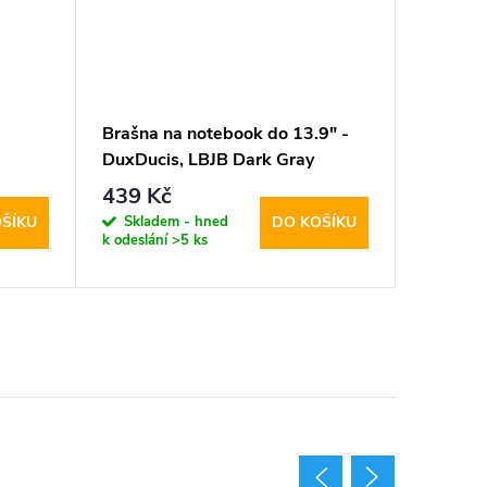
Brašna na notebook do 13.9" -
Brašna 
DuxDucis, LBJB Dark Gray
DuxDuci
439 Kč
363 K
Skladem - hned
Sklad
ŠÍKU
DO KOŠÍKU
k odeslání
>5 ks
k odeslán