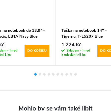
a na notebook do 13.9" -
Taška na notebook 14'' -
cis, LBTA Navy Blue
Tigernu, T-L5207 Blue
Kč
1 224 Kč
adem - hned
Skladem - hned
DO KOŠÍKU
DO KO
ání
1 ks
k odeslání
>5 ks