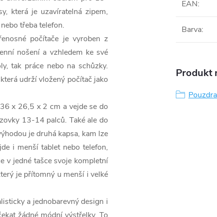
EAN
:
, která je uzavíratelná zipem,
 nebo třeba telefon.
Barva
:
enosné počítače je vyroben z
odenní nošení a vzhledem ke své
ly, tak práce nebo na schůzky.
Produkt n
která udrží vložený počítač jako
Pouzdra
36 x 26,5 x 2 cm a vejde se do
zovky 13-14 palců. Také ale do
 výhodou je druhá kapsa, kam lze
e i menší tablet nebo telefon,
ce v jedné tašce svoje kompletní
který je přítomný u menší i velké
sticky a jednobarevný design i
ekat žádné módní výstřelky. To