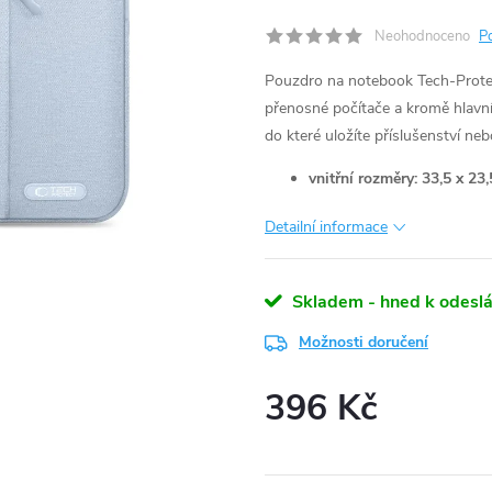
Neohodnoceno
P
Pouzdro na notebook Tech-Protec
přenosné počítače a kromě hlavní 
do které uložíte příslušenství neb
vnitřní rozměry: 33,5 x 23
Detailní informace
Skladem - hned k odeslá
Možnosti doručení
396 Kč
Měrná
cena: