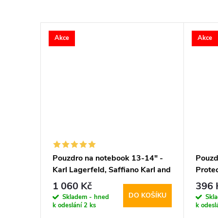
Akce
Akce
–23 %
344 Kč
13.9" -
Pouzdro na notebook 13-14" -
Pouzd
ray
Karl Lagerfeld, Saffiano Karl and
Prote
Choupette NFT
Gray
1 060 Kč
396 
KOŠÍKU
DO KOŠÍKU
Skladem - hned
Skl
k odeslání
2 ks
k odesl