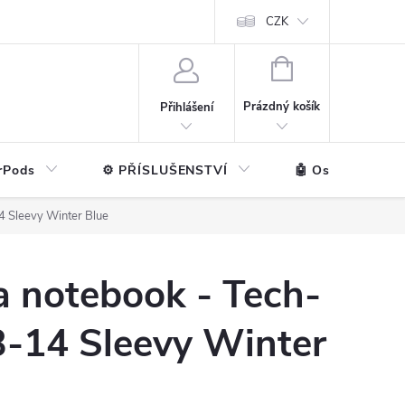
ntakt
💼 Pro firmy
CZK
NÁKUPNÍ
KOŠÍK
Prázdný košík
Přihlášení
rPods
⚙️ PŘÍSLUŠENSTVÍ
🤖 Ostatní značk
4 Sleevy Winter Blue
a notebook - Tech-
3-14 Sleevy Winter