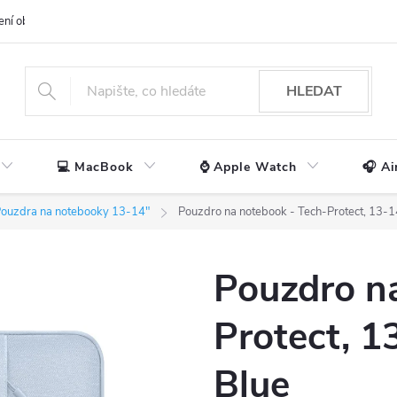
ení obchodu
📃 Obchodní podmínky
🔒 Ochrana os. údajů
📞 Ko
HLEDAT
💻 MacBook
⌚ Apple Watch
🎧 Ai
ouzdra na notebooky 13-14"
Pouzdro na notebook - Tech-Protect, 13-1
Pouzdro n
Protect, 1
Blue