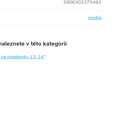
5906302375493
modrá
aleznete v této kategorii
 na notebooky 13-14"