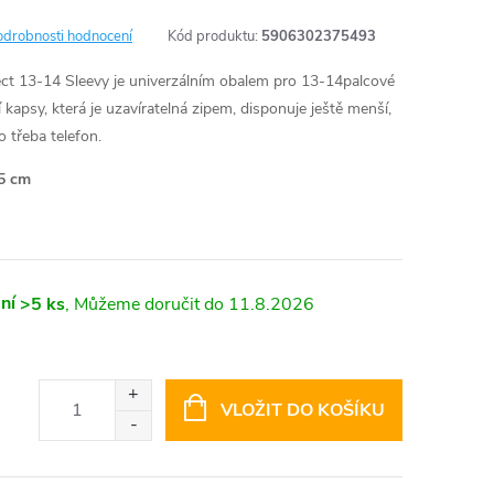
odrobnosti hodnocení
Kód produktu:
5906302375493
t 13-14 Sleevy je univerzálním obalem pro 13-14palcové
kapsy, která je uzavíratelná zipem, disponuje ještě menší,
o třeba telefon.
,5 cm
ní
>5 ks
11.8.2026
VLOŽIT DO KOŠÍKU