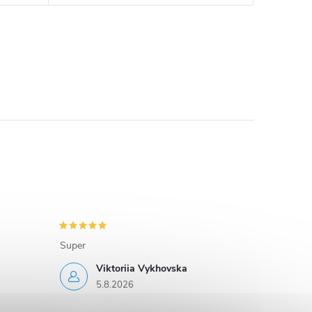
Super
Viktoriia Vykhovska
5.8.2026