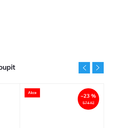
oupit
Akce
Akce
–23 %
574 Kč