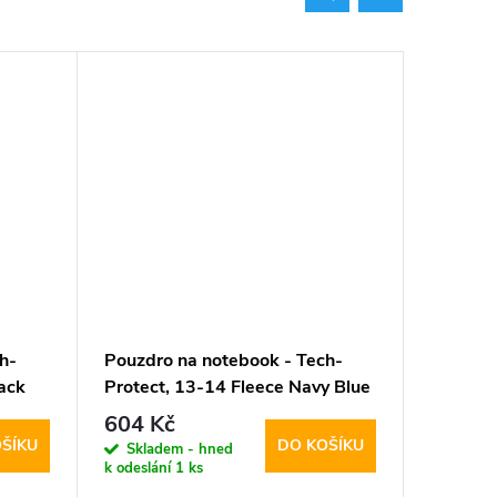
h-
Pouzdro na notebook - Tech-
Pouzdro
ack
Protect, 13-14 Fleece Navy Blue
Protect
Green
604 Kč
562 K
ŠÍKU
DO KOŠÍKU
Skladem - hned
Sklad
k odeslání
1 ks
k odeslán