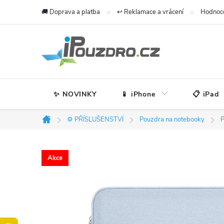
Přejít
🚚 Doprava a platba
↩️ Reklamace a vrácení
Hodnoc
na
obsah
✨ NOVINKY
📱 iPhone
📋 iPad
⚙️ PŘÍSLUŠENSTVÍ
Pouzdra na notebooky
P
Domů
Akce