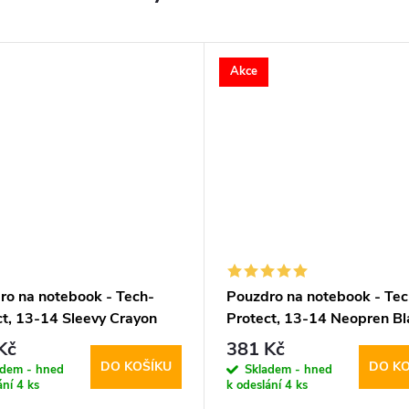
Akce
ro na notebook - Tech-
Pouzdro na notebook - Tec
ct, 13-14 Sleevy Crayon
Protect, 13-14 Neopren Bl
Kč
381 Kč
DO KOŠÍKU
DO KO
adem - hned
Skladem - hned
ání
4 ks
k odeslání
4 ks