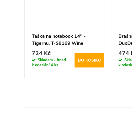
Taška na notebook 14'' -
Brašn
Tigernu, T-S8169 Wine
DuxDu
724 Kč
474 
Skladem - hned
Skl
KOŠÍKU
DO KOŠÍKU
k odeslání
4 ks
k odesl