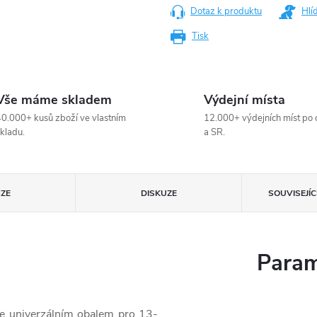
Dotaz k produktu
Hlí
Tisk
Vše máme skladem
Výdejní místa
0.000+ kusů zboží ve vlastním
12.000+ výdejních míst po 
kladu.
a SR.
ZE
DISKUZE
SOUVISEJÍ
Param
e univerzálním obalem pro 13-