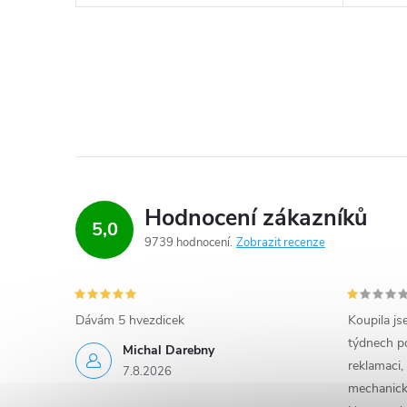
Hodnocení zákazníků
5,0
9739 hodnocení
Zobrazit recenze
Dávám 5 hvezdicek
Koupila js
týdnech po
Michal Darebny
reklamaci,
7.8.2026
mechanick