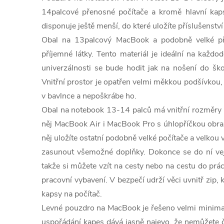
14palcové přenosné počítače a kromě hlavní kapsy
disponuje ještě menší, do které uložíte příslušenství
Obal na 13palcový MacBook a podobně velké př
příjemné látky. Tento materiál je ideální na každ
univerzálnosti se bude hodit jak na nošení do ško
Vnitřní prostor je opatřen velmi měkkou podšívkou, 
v bavlnce a nepoškrábe ho.
Obal na notebook 13-14 palců má vnitřní rozměry 
něj MacBook Air i MacBook Pro s úhlopříčkou obra
něj uložíte ostatní podobně velké počítače a velkou
zasunout všemožné doplňky. Dokonce se do ní vejd
takže si můžete vzít na cesty nebo na cestu do prá
pracovní vybavení. V bezpečí udrží věci uvnitř zip, 
kapsy na počítač.
Levné pouzdro na MacBook je řešeno velmi minimali
uspořádání kapes dává jasně najevo, že nemůžete č