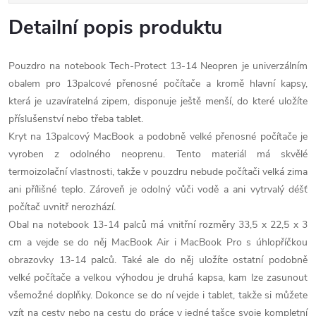
Detailní popis produktu
Pouzdro na notebook Tech-Protect 13-14 Neopren je univerzálním
obalem pro 13palcové přenosné počítače a kromě hlavní kapsy,
která je uzavíratelná zipem, disponuje ještě menší, do které uložíte
příslušenství nebo třeba tablet.
Kryt na 13palcový MacBook a podobně velké přenosné počítače je
vyroben z odolného neoprenu. Tento materiál má skvělé
termoizolační vlastnosti, takže v pouzdru nebude počítači velká zima
ani přílišné teplo. Zároveň je odolný vůči vodě a ani vytrvalý déšť
počítač uvnitř nerozhází.
Obal na notebook 13-14 palců má vnitřní rozměry 33,5 x 22,5 x 3
cm a vejde se do něj MacBook Air i MacBook Pro s úhlopříčkou
obrazovky 13-14 palců. Také ale do něj uložíte ostatní podobně
velké počítače a velkou výhodou je druhá kapsa, kam lze zasunout
všemožné doplňky. Dokonce se do ní vejde i tablet, takže si můžete
vzít na cesty nebo na cestu do práce v jedné tašce svoje kompletní