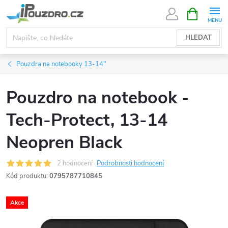
Přejít
NÁKUPNÍ
KOŠÍK
na
obsah
HLEDAT
Pouzdra na notebooky 13-14"
Pouzdro na notebook -
Tech-Protect, 13-14
Neopren Black
2 hodnocení
Podrobnosti hodnocení
Kód produktu:
0795787710845
Akce