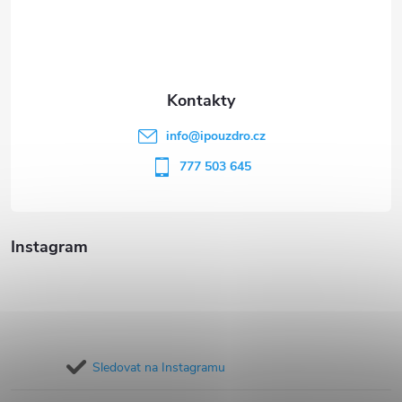
p
a
t
info
@
ipouzdro.cz
í
777 503 645
Instagram
Sledovat na Instagramu