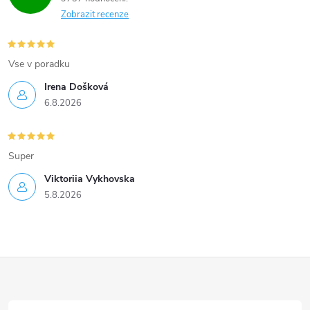
Zobrazit recenze
Vse v poradku
Irena Došková
6.8.2026
Super
Viktoriia Vykhovska
5.8.2026
Z
á