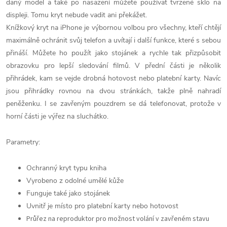
daný model a také po nasazení můžete používat tvrzené sklo na
displeji. Tomu kryt nebude vadit ani překážet.
Knížkový kryt na iPhone je výbornou volbou pro všechny, kteří chtějí
maximálně ochránit svůj telefon a uvítají i další funkce, které s sebou
přináší. Můžete ho použít jako stojánek a rychle tak přizpůsobit
obrazovku pro lepší sledování filmů. V přední části je několik
přihrádek, kam se vejde drobná hotovost nebo platební karty. Navíc
jsou přihrádky rovnou na dvou stránkách, takže plně nahradí
peněženku. I se zavřeným pouzdrem se dá telefonovat, protože v
horní části je výřez na sluchátko.
Parametry:
Ochranný kryt typu kniha
Vyrobeno z odolné umělé kůže
Funguje také jako stojánek
Uvnitř je místo pro platební karty nebo hotovost
Průřez na reproduktor pro možnost volání v zavřeném stavu