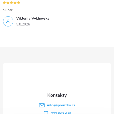
Super
Viktoriia Vykhovska
5.8.2026
Z
á
p
a
t
info
@
ipouzdro.cz
777 503 645