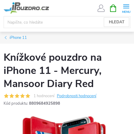
Přejít
NÁKUPNÍ
KOŠÍK
na
obsah
HLEDAT
iPhone 11
Knížkové pouzdro na
iPhone 11 - Mercury,
Mansoor Diary Red
1 hodnocení
Podrobnosti hodnocení
Kód produktu:
8809684925898