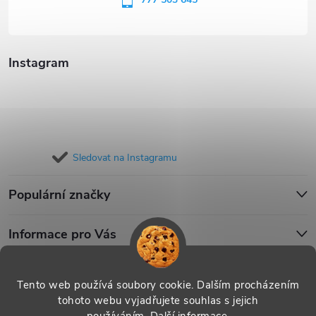
í
Instagram
Sledovat na Instagramu
Populární značky
Informace pro Vás
Blog
Tento web používá soubory cookie. Dalším procházením
tohoto webu vyjadřujete souhlas s jejich