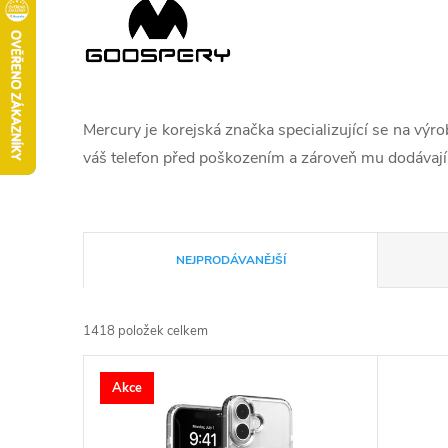
Mercury je korejská značka specializující se na výr
váš telefon před poškozením a zároveň mu dodávají el
Ř
NEJPRODÁVANĚJŠÍ
a
1418
položek celkem
z
V
Akce
e
ý