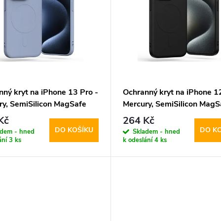
nný kryt na iPhone 13 Pro -
Ochranný kryt na iPhone 12
ry, SemiSilicon MagSafe
Mercury, SemiSilicon MagS
der
Black
Kč
264 Kč
DO KOŠÍKU
DO K
adem - hned
Skladem - hned
ání
3 ks
k odeslání
4 ks