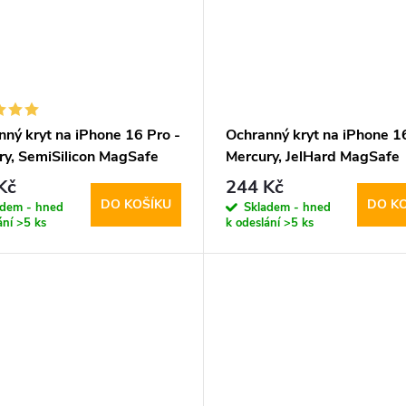
nný kryt na iPhone 16 Pro -
Ochranný kryt na iPhone 16
ry, SemiSilicon MagSafe
Mercury, JelHard MagSafe
Transparent
Kč
244 Kč
DO KOŠÍKU
DO K
adem - hned
Skladem - hned
ání
>5 ks
k odeslání
>5 ks