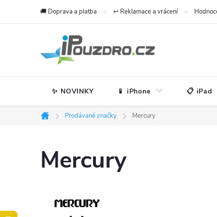
Přejít
🚚 Doprava a platba
↩️ Reklamace a vrácení
Hodnoc
na
obsah
✨ NOVINKY
📱 iPhone
📋 iPad
Prodávané značky
Mercury
Domů
Mercury