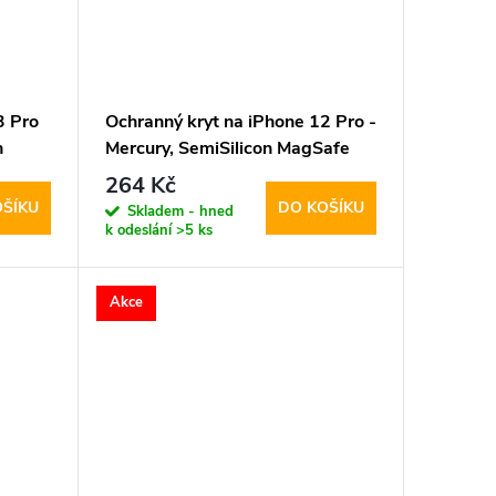
3 Pro
Ochranný kryt na iPhone 12 Pro -
n
Mercury, SemiSilicon MagSafe
Lavender
264 Kč
OŠÍKU
DO KOŠÍKU
Skladem - hned
k odeslání
>5 ks
Akce