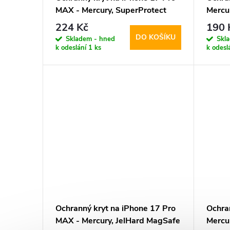
MAX - Mercury, SuperProtect
Mercu
Transparent
Trans
224 Kč
190 
DO KOŠÍKU
Skladem - hned
Skl
k odeslání
1 ks
k odesl
Ochranný kryt na iPhone 17 Pro
Ochra
MAX - Mercury, JelHard MagSafe
Mercu