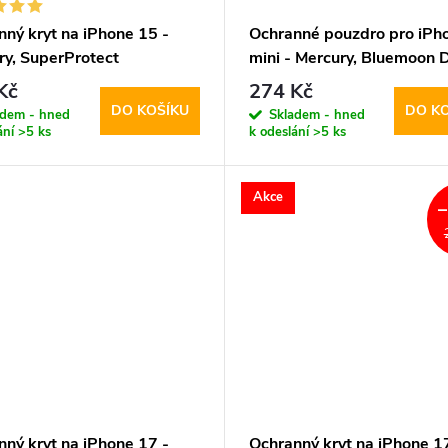
nný kryt na iPhone 15 -
Ochranné pouzdro pro iPh
ry, SuperProtect
mini - Mercury, Bluemoon D
parent
Navy
Kč
274 Kč
DO KOŠÍKU
DO K
adem - hned
Skladem - hned
ání
>5 ks
k odeslání
>5 ks
Akce
nný kryt na iPhone 17 -
Ochranný kryt na iPhone 1