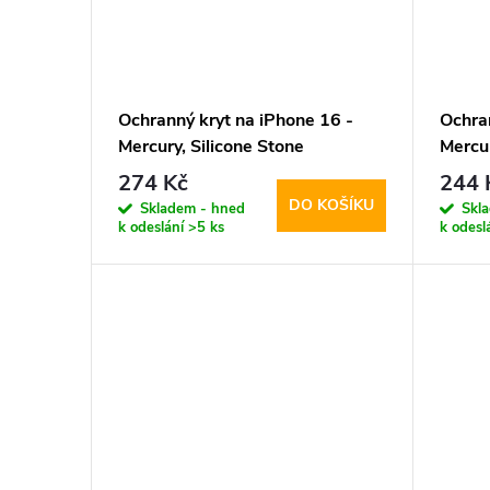
Ochranný kryt na iPhone 16 -
Ochra
Mercury, Silicone Stone
Mercu
Trans
274 Kč
244 
DO KOŠÍKU
Skladem - hned
Skl
k odeslání
>5 ks
k odesl