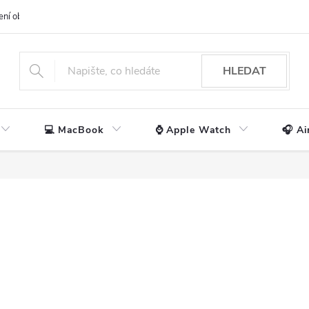
ení obchodu
📃 Obchodní podmínky
🔒 Ochrana os. údajů
📞 Ko
HLEDAT
💻 MacBook
⌚ Apple Watch
🎧 Ai