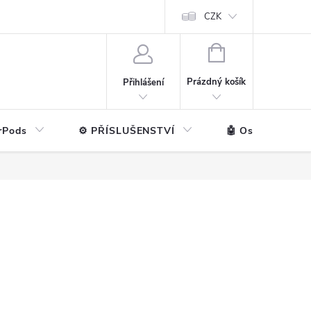
ntakt
💼 Pro firmy
CZK
NÁKUPNÍ
KOŠÍK
Prázdný košík
Přihlášení
rPods
⚙️ PŘÍSLUŠENSTVÍ
🤖 Ostatní značk