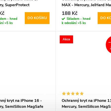
ry, SuperProtect
MAX - Mercury, JelHard M
parent
Transparent
Kč
188 Kč
DO KOŠÍKU
DO K
adem - hned
Skladem - hned
ání
>5 ks
k odeslání
>5 ks
Akce
nný kryt na iPhone 16 -
Ochranný kryt na iPhone 11
ry, SemiSilicon MagSafe
Mercury, SemiSilicon MagS