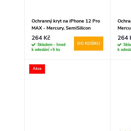
Ochranný kryt na iPhone 12 Pro
Ochra
MAX - Mercury, SemiSilicon
Mercu
MagSafe Black
Purpl
264 Kč
264 
DO KOŠÍKU
Skladem - hned
Skl
k odeslání
>5 ks
k odesl
Akce