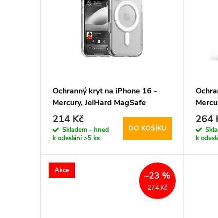
n
p
í
i
p
s
r
p
Ochranný kryt na iPhone 16 -
Ochra
o
Mercury, JelHard MagSafe
Mercu
r
Transparent
Laven
214 Kč
264 
d
DO KOŠÍKU
o
Skladem - hned
Skl
k odeslání
>5 ks
k odesl
u
d
k
Akce
–23 %
u
274 Kč
t
k