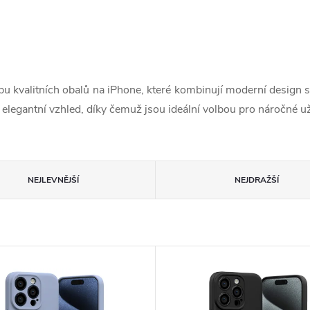
obu kvalitních obalů na iPhone, které kombinují moderní design 
egantní vzhled, díky čemuž jsou ideální volbou pro náročné uživat
NEJLEVNĚJŠÍ
NEJDRAŽŠÍ