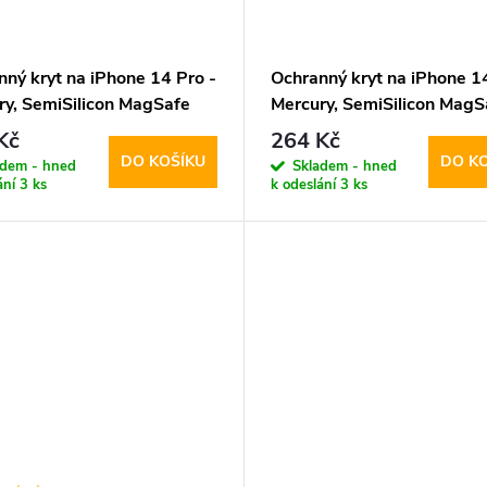
nný kryt na iPhone 14 Pro -
Ochranný kryt na iPhone 14
ry, SemiSilicon MagSafe
Mercury, SemiSilicon MagS
e
Black
Kč
264 Kč
DO KOŠÍKU
DO K
adem - hned
Skladem - hned
ání
3 ks
k odeslání
3 ks