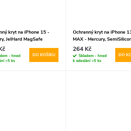
nný kryt na iPhone 15 -
Ochranný kryt na iPhone 1
ry, JelHard MagSafe
MAX - Mercury, SemiSilico
parent
MagSafe Black
Kč
264 Kč
DO KOŠÍKU
DO K
adem - hned
Skladem - hned
ání
>5 ks
k odeslání
>5 ks