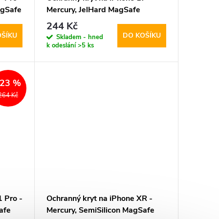
agSafe
Mercury, JelHard MagSafe
Transparent
244 Kč
OŠÍKU
DO KOŠÍKU
Skladem - hned
k odeslání
>5 ks
–23 %
264 Kč
 Pro -
Ochranný kryt na iPhone XR -
afe
Mercury, SemiSilicon MagSafe