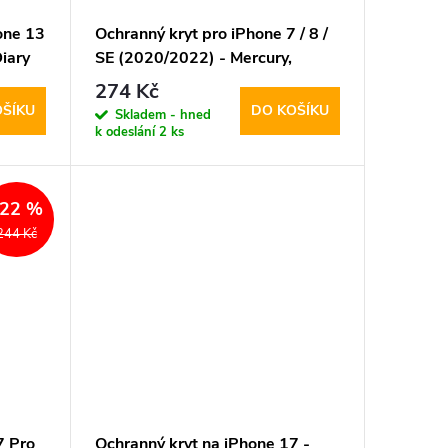
one 13
Ochranný kryt pro iPhone 7 / 8 /
iary
SE (2020/2022) - Mercury,
Silicone Black
274 Kč
OŠÍKU
DO KOŠÍKU
Skladem - hned
k odeslání
2 ks
–22 %
244 Kč
7 Pro
Ochranný kryt na iPhone 17 -