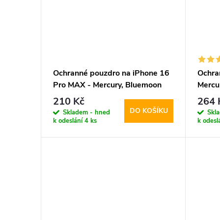
ů
t
ů
Ochranné pouzdro na iPhone 16
Ochra
Pro MAX - Mercury, Bluemoon
Mercu
Diary Red
Black
210 Kč
264 
DO KOŠÍKU
Skladem - hned
Skl
k odeslání
4 ks
k odesl