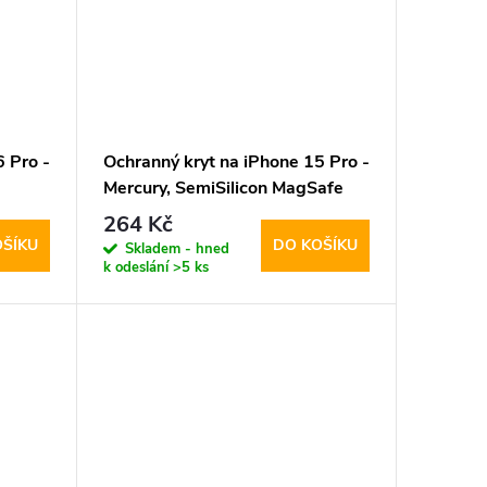
 Pro -
Ochranný kryt na iPhone 15 Pro -
Mercury, SemiSilicon MagSafe
Red
264 Kč
OŠÍKU
DO KOŠÍKU
Skladem - hned
k odeslání
>5 ks