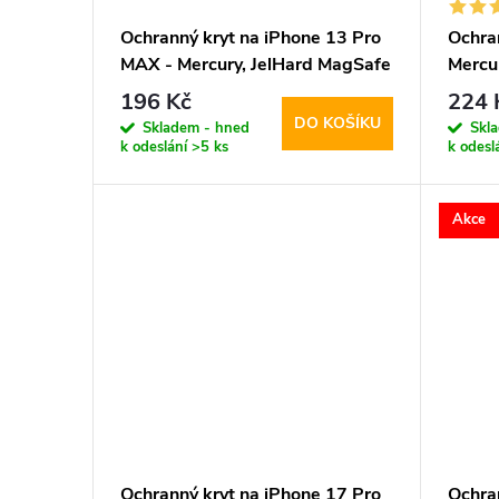
Ochranný kryt na iPhone 13 Pro
Ochra
MAX - Mercury, JelHard MagSafe
Mercu
Transparent
Trans
196 Kč
224 
DO KOŠÍKU
Skladem - hned
Skl
k odeslání
>5 ks
k odesl
Akce
Ochranný kryt na iPhone 17 Pro
Ochra