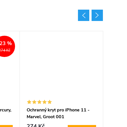
23 %
274 Kč
rcury,
Ochranný kryt pro iPhone 11 -
Ochrann
Marvel, Groot 001
Babaco,
274 Kč
224 K