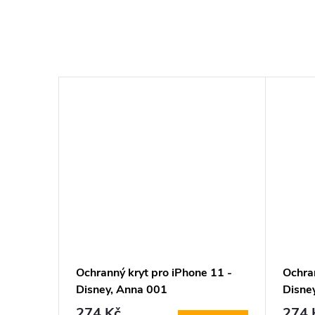
–19 %
1 024 Kč
11 -
Ochranný kryt pro iPhone 11 -
Ochran
k
Disney, Anna 001
Disne
274 Kč
274 