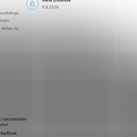
Irena Došková
6.8.2026
evztahuje.
ěžným
n dotaz na
k narozeninám
nství
š MacBook