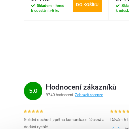
KOŠÍKU
DO KOŠÍKU
Skladem - hned
Skl
k odeslání
>5 ks
k odesl
Hodnocení zákazníků
5,0
9740 hodnocení
Zobrazit recenze
Solidní obchod ,zpětná komunikace úžasná a
Dávám 5 h
dodání rychlé