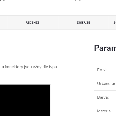
kladu.
a SR.
RECENZE
DISKUZE
S
Param
t a konektory jsou vždy dle typu
EAN
:
Určeno pr
Barva
:
Materiál
: