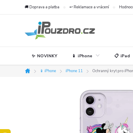
Přejít
🚚 Doprava a platba
↩️ Reklamace a vrácení
Hodnoc
na
obsah
✨ NOVINKY
📱 iPhone
📋 iPad
📱 iPhone
iPhone 11
Ochranný kryt pro iPho
Domů