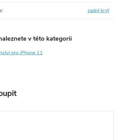
e
:
zadní kryt
aleznete v této kategorii
nství pro iPhone 11
oupit