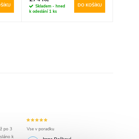
ŠÍKU
DO KOŠÍKU
Skladem - hned
Sklad
k odeslání
1 ks
k odeslán
iž po 3
Vse v poradku
sláno k