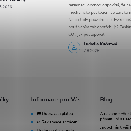
ichal Darebny
reklamaci, obchod odpovídá, že na
8.2026
mechanické poškození se záruka n
Na co tedy pouzdro je, když se b
používáním tak opotřebuje? Zaslá
ČOI, jak postupovat.
Ludmila Kučerová
7.8.2026
ačky
Informace pro Vás
Blog
🚚 Doprava a platba
A nezapomeňte 
přibalit i přísluše
↩️ Reklamace a vrácení
Jak ochránit vá
Hodnocení obchodu