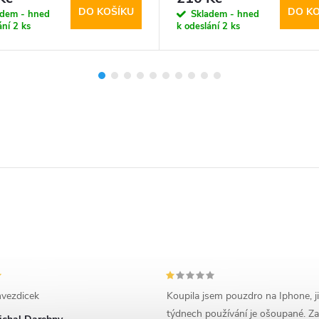
DO KOŠÍKU
DO KO
adem - hned
Skladem - hned
ání
2 ks
k odeslání
2 ks
vezdicek
Koupila jsem pouzdro na Iphone, j
týdnech používání je ošoupané. Za