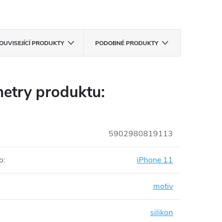
OUVISEJÍCÍ PRODUKTY
PODOBNÉ PRODUKTY
etry produktu:
5902980819113
o
:
iPhone 11
motiv
silikon