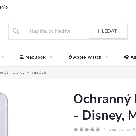
ení obchodu
📃 Obchodní podmínky
🔒 Ochrana os. údajů
📞 Ko
HLEDAT
💻 MacBook
⌚ Apple Watch
🎧 Ai
ne 11 - Disney, Minnie 035
Ochranný 
- Disney, 
Neohodnoceno
P