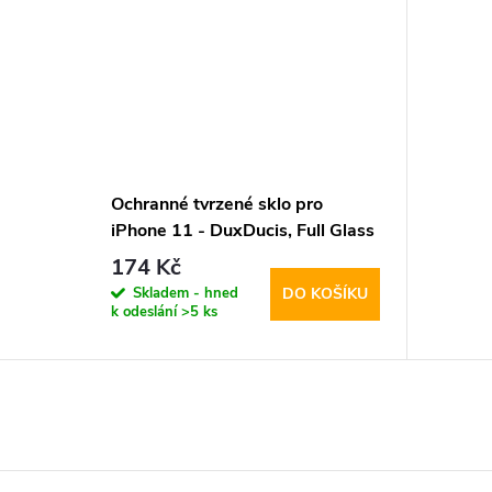
Ochranné tvrzené sklo pro
iPhone 11 - DuxDucis, Full Glass
Black
174 Kč
Skladem - hned
DO KOŠÍKU
k odeslání
>5 ks