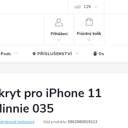
ntakt
💼 Pro firmy
CZK
NÁKUPNÍ
KOŠÍK
Prázdný košík
Přihlášení
rPods
⚙️ PŘÍSLUŠENSTVÍ
🤖 Ostatní značk
kryt pro iPhone 11
Minnie 035
odrobnosti hodnocení
Kód produktu:
5902980819113