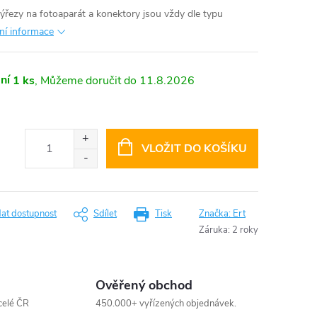
výřezy na fotoaparát a konektory jsou vždy dle typu
lní informace
ní
1 ks
11.8.2026
VLOŽIT DO KOŠÍKU
dat dostupnost
Sdílet
Tisk
Značka:
Ert
Záruka
:
2 roky
Ověřený obchod
celé ČR
450.000+ vyřízených objednávek.