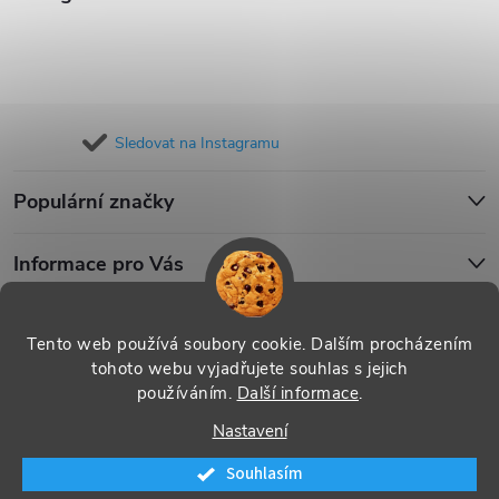
Sledovat na Instagramu
Populární značky
Informace pro Vás
Blog
Tento web používá soubory cookie. Dalším procházením
tohoto webu vyjadřujete souhlas s jejich
používáním.
Další informace
.
Copyright 2026
iPouzdro.cz
. Všechna práva vyhrazena.
Upravit
Nastavení
nastavení cookies
Souhlasím
Vytvořil Shoptet