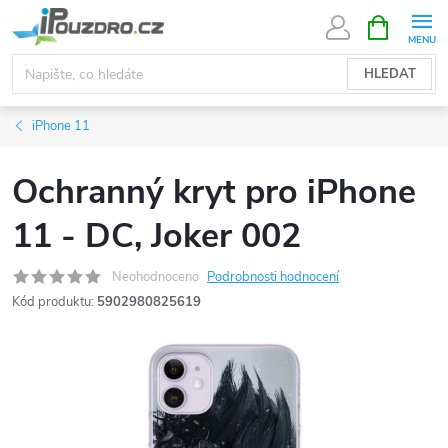
Přejít
NÁKUPNÍ
KOŠÍK
na
obsah
HLEDAT
iPhone 11
Ochranný kryt pro iPhone
11 - DC, Joker 002
Neohodnoceno
Podrobnosti hodnocení
Kód produktu:
5902980825619